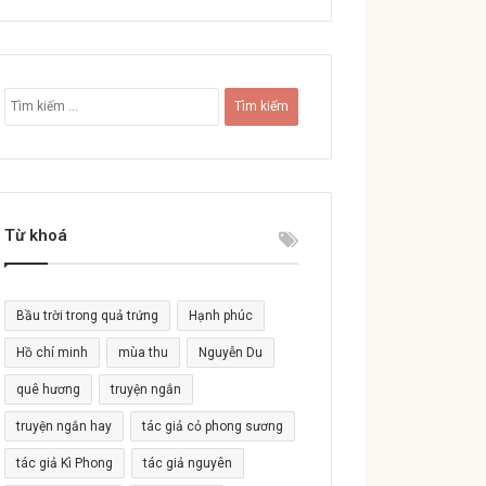
T
ì
m
k
i
ế
Từ khoá
m
c
h
o
Bầu trời trong quả trứng
Hạnh phúc
:
Hồ chí minh
mùa thu
Nguyễn Du
quê hương
truyện ngắn
truyện ngắn hay
tác giả cỏ phong sương
tác giả Kì Phong
tác giả nguyên