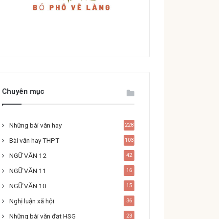
Chuyên mục
Những bài văn hay
228
Bài văn hay THPT
103
NGỮ VĂN 12
42
NGỮ VĂN 11
16
NGỮ VĂN 10
15
Nghị luận xã hội
36
Những bài văn đạt HSG
23