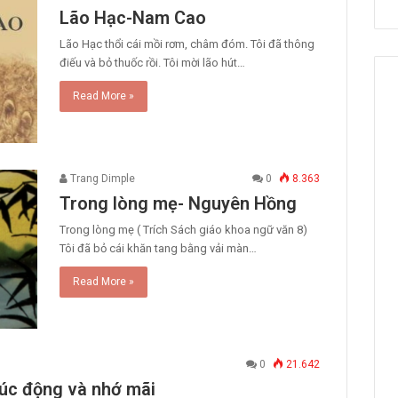
Lão Hạc-Nam Cao
Lão Hạc thổi cái mồi rơm, châm đóm. Tôi đã thông
điếu và bỏ thuốc rồi. Tôi mời lão hút…
Read More »
Trang Dimple
0
8.363
Trong lòng mẹ- Nguyên Hồng
Trong lòng mẹ ( Trích Sách giáo khoa ngữ văn 8) ​
Tôi đã bỏ cái khăn tang bằng vải màn…
Read More »
0
21.642
xúc động và nhớ mãi