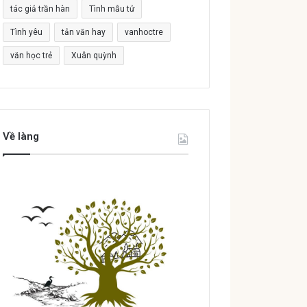
tác giả trần hàn
Tình mẫu tử
Tình yêu
tản văn hay
vanhoctre
văn học trẻ
Xuân quỳnh
Về làng