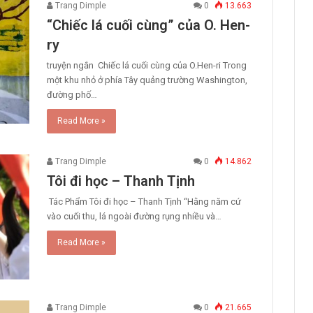
Trang Dimple
0
13.663
“Chiếc lá cuối cùng” của O. Hen-
ry
truyện ngắn Chiếc lá cuối cùng của O.Hen-ri Trong
một khu nhỏ ở phía Tây quảng trường Washington,
đường phố…
Read More »
Trang Dimple
0
14.862
Tôi đi học – Thanh Tịnh
Tác Phẩm Tôi đi học – Thanh Tịnh “Hằng năm cứ
vào cuối thu, lá ngoài đường rụng nhiều và…
Read More »
Trang Dimple
0
21.665