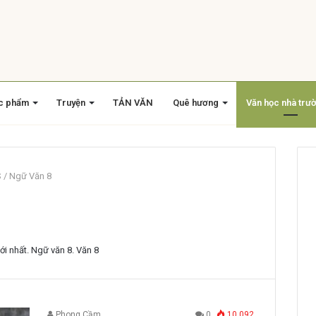
c phẩm
Truyện
TẢN VĂN
Quê hương
Văn học nhà trư
S
/
Ngữ Văn 8
i nhất. Ngữ văn 8. Văn 8
Phong Cầm
0
10.092