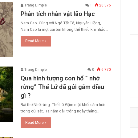
Trang Dimple
1
20.376
Phân tích nhân vật lão Hạc
Nam Cao. Cùng với Ngô Tất Tố, Nguyên Hồng,…
Nam Cao là một cái tên không thể thiếu khi nhắc…
Read More »
Trang Dimple
0
6.770
Qua hình tượng con hổ ” nhớ
rừng” Thế Lữ​ đã gửi gắm điều
gì ?
Bài thơ Nhớ rừng- Thế Lữ​ Gậm một khối căm hờn
trong cũi sắt, Ta nằm dài, trông ngày tháng…
Read More »