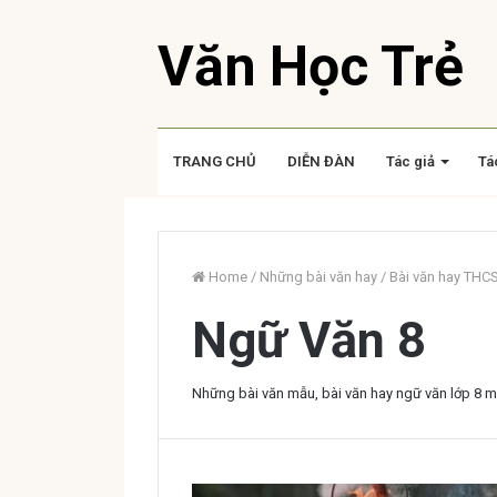
Văn Học Trẻ
TRANG CHỦ
DIỄN ĐÀN
Tác giả
Tá
Home
/
Những bài văn hay
/
Bài văn hay THC
Ngữ Văn 8
Những bài văn mẫu, bài văn hay ngữ văn lớp 8 mớ