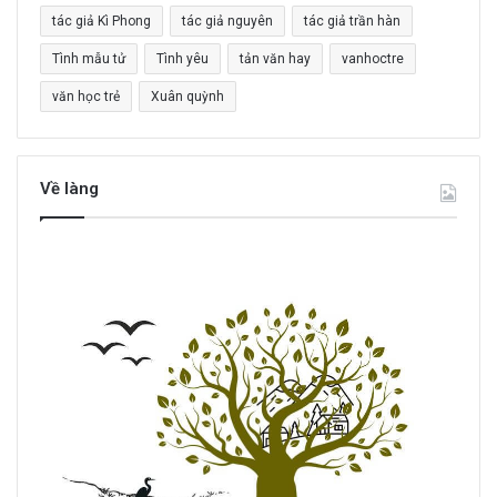
tác giả Kì Phong
tác giả nguyên
tác giả trần hàn
Tình mẫu tử
Tình yêu
tản văn hay
vanhoctre
văn học trẻ
Xuân quỳnh
Về làng