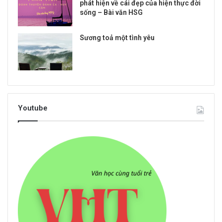
phát hiện về cái đẹp của hiện thực đời
sống – Bài văn HSG
Sương toả một tình yêu
Youtube