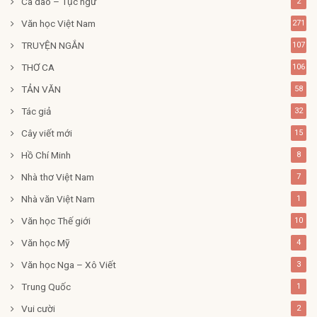
Ca dao – Tục ngữ
2
Văn học Việt Nam
271
TRUYỆN NGẮN
107
THƠ CA
106
TẢN VĂN
58
Tác giả
32
Cây viết mới
15
Hồ Chí Minh
8
Nhà thơ Việt Nam
7
Nhà văn Việt Nam
1
Văn học Thế giới
10
Văn học Mỹ
4
Văn học Nga – Xô Viết
3
Trung Quốc
1
Vui cười
2