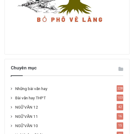
Chuyên mục
Những bài văn hay
228
Bài văn hay THPT
103
NGỮ VĂN 12
42
NGỮ VĂN 11
16
NGỮ VĂN 10
15