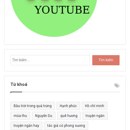
T
ì
m
k
i
Từ khoá
ế
m
c
Bầu trời trong quả trứng
Hạnh phúc
Hồ chí minh
h
o
mùa thu
Nguyễn Du
quê hương
truyện ngắn
:
truyện ngắn hay
tác giả cỏ phong sương