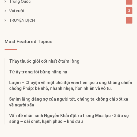
Trung Quốc
1
Vui cười
2
TRUYỆN DỊCH
1
Most Featured Topics
Thầy thuốc giỏi cốt nhất ở tấm lòng
Từ ấy trong tôi bừng nắng hạ
Lượm – Chuyện về một chú đội viên liên lạc trong kháng chiến
chống Pháp: bé nhỏ, nhanh nhẹn, hồn nhiên và vô tư.
Sự im lặng đáng sợ của người tốt, chúng ta không chỉ xót xa
về người xấu
Vấn đề nhân sinh Nguyễn Khải đặt ra trong Mùa lạc -Giữa sự
sống – cái chết, hạnh phúc – khổ đau