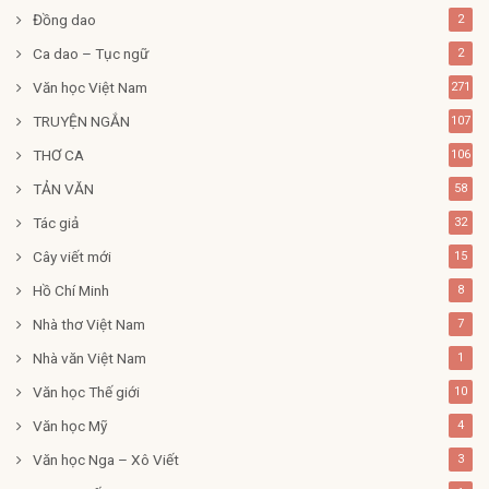
Đồng dao
2
Ca dao – Tục ngữ
2
Văn học Việt Nam
271
TRUYỆN NGẮN
107
THƠ CA
106
TẢN VĂN
58
Tác giả
32
Cây viết mới
15
Hồ Chí Minh
8
Nhà thơ Việt Nam
7
Nhà văn Việt Nam
1
Văn học Thế giới
10
Văn học Mỹ
4
Văn học Nga – Xô Viết
3