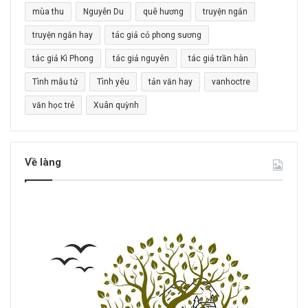
o
mùa thu
Nguyễn Du
quê hương
truyện ngắn
:
truyện ngắn hay
tác giả cỏ phong sương
tác giả Kì Phong
tác giả nguyên
tác giả trần hàn
Tình mẫu tử
Tình yêu
tản văn hay
vanhoctre
văn học trẻ
Xuân quỳnh
Về làng