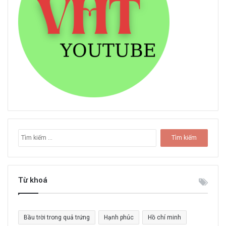
T
ì
m
k
i
Từ khoá
ế
m
c
Bầu trời trong quả trứng
Hạnh phúc
Hồ chí minh
h