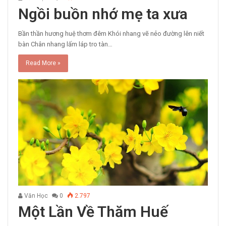
Ngồi buồn nhớ mẹ ta xưa
Bần thần hương huệ thơm đêm Khói nhang vẽ nẻo đường lên niết
bàn Chân nhang lấm láp tro tàn…
Read More »
Văn Học
0
2.797
Một Lần Về Thăm Huế