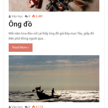
Văn Học
0
3.481
Ông đồ
Mỗi năm hoa đào nở Lại thấy ông đồ già Bày mực Tàu, giấy đỏ
Bên phố đông người qua…
Read More »
Văn Học
0
3.115