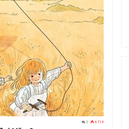
2
9.719