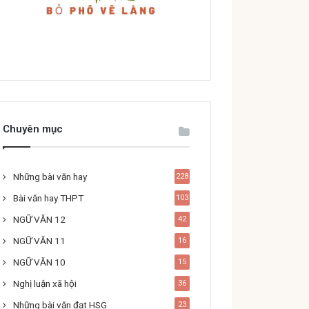
Chuyên mục
Những bài văn hay
228
Bài văn hay THPT
103
NGỮ VĂN 12
42
NGỮ VĂN 11
16
NGỮ VĂN 10
15
Nghị luận xã hội
36
Những bài văn đạt HSG
23