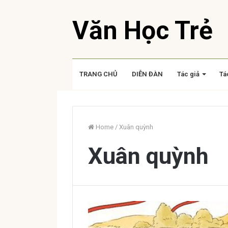
Văn Học Trẻ
TRANG CHỦ
DIỄN ĐÀN
Tác giả
Tá
Home
/
Xuân quỳnh
Xuân quỳnh