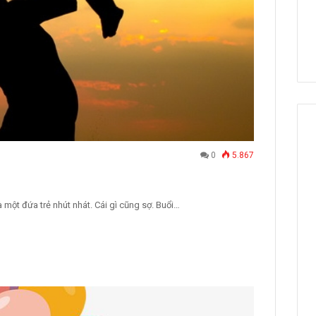
0
5.867
 một đứa trẻ nhút nhát. Cái gì cũng sợ. Buổi…