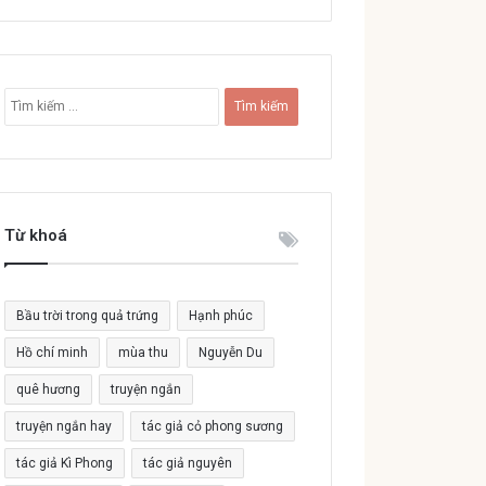
T
ì
m
k
i
ế
Từ khoá
m
c
h
o
Bầu trời trong quả trứng
Hạnh phúc
:
Hồ chí minh
mùa thu
Nguyễn Du
quê hương
truyện ngắn
truyện ngắn hay
tác giả cỏ phong sương
tác giả Kì Phong
tác giả nguyên