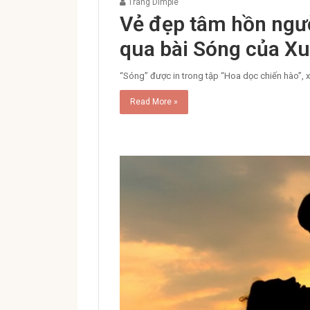
Trang Dimple
Vẻ đẹp tâm hồn ngườ
qua bài Sóng của X
“Sóng” được in trong tập “Hoa dọc chiến hào”, x
Read More »