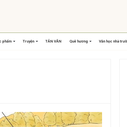
c phẩm
Truyện
TẢN VĂN
Quê hương
Văn học nhà trư