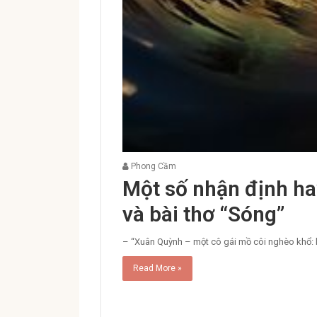
Phong Cầm
Một số nhận định ha
và bài thơ “Sóng”
– “Xuân Quỳnh – một cô gái mồ côi nghèo khổ: l
Read More »