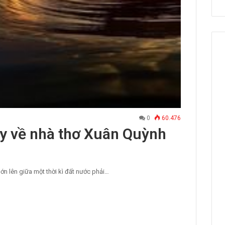
0
60.476
y về nhà thơ Xuân Quỳnh
ớn lên giữa một thời kì đất nước phải…