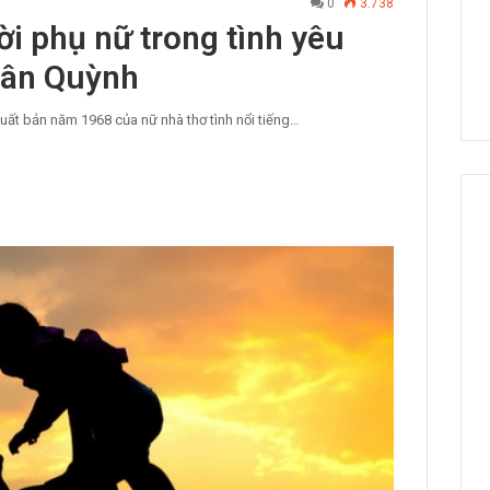
0
3.738
i phụ nữ trong tình yêu
uân Quỳnh
uất bản năm 1968 của nữ nhà thơ tình nổi tiếng…