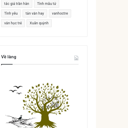
tác giả trần hàn
Tình mẫu tử
Tình yêu
tản văn hay
vanhoctre
văn học trẻ
Xuân quỳnh
Về làng