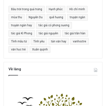
m
c
Bầu trời trong quả trứng
Hạnh phúc
Hồ chí minh
h
o
mùa thu
Nguyễn Du
quê hương
truyện ngắn
:
truyện ngắn hay
tác giả cỏ phong sương
tác giả Kì Phong
tác giả nguyên
tác giả trần hàn
Tình mẫu tử
Tình yêu
tản văn hay
vanhoctre
văn học trẻ
Xuân quỳnh
Về làng