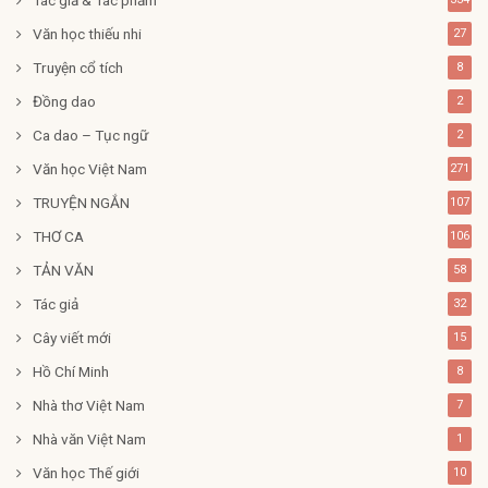
Văn học thiếu nhi
27
Truyện cổ tích
8
Đồng dao
2
Ca dao – Tục ngữ
2
Văn học Việt Nam
271
TRUYỆN NGẮN
107
THƠ CA
106
TẢN VĂN
58
Tác giả
32
Cây viết mới
15
Hồ Chí Minh
8
Nhà thơ Việt Nam
7
Nhà văn Việt Nam
1
Văn học Thế giới
10