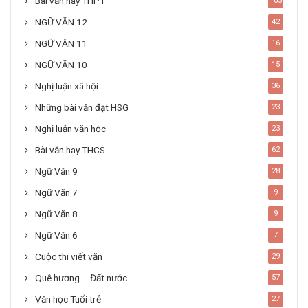
Bài văn hay THPT
103
NGỮ VĂN 12
42
NGỮ VĂN 11
16
NGỮ VĂN 10
15
Nghị luận xã hội
36
Những bài văn đạt HSG
23
Nghị luận văn học
23
Bài văn hay THCS
62
Ngữ Văn 9
28
Ngữ Văn 7
9
Ngữ Văn 8
9
Ngữ Văn 6
7
Cuộc thi viết văn
29
Quê hương – Đất nước
57
Văn học Tuổi trẻ
27