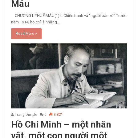
Máu
CHƯƠNG I: THUẾ MÁU(1) I- Chiến tranh và “người bản xứ” Trước
năm 1914, họ chỉ là những…
Read More »
Trang Dimple
0
3.821
Hồ Chí Minh – một nhân
vật, một con người một