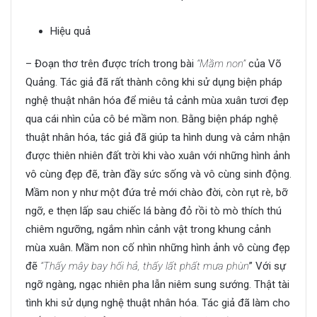
Hiệu quả
– Đoạn thơ trên được trích trong bài
“Mầm non”
của Võ
Quảng. Tác giả đã rất thành công khi sử dụng biện pháp
nghệ thuật nhân hóa để miêu tả cảnh mùa xuân tươi đẹp
qua cái nhìn của cô bé mầm non. Bằng biện pháp nghệ
thuật nhân hóa, tác giả đã giúp ta hình dung và cảm nhận
được thiên nhiên đất trời khi vào xuân với những hình ảnh
vô cùng đẹp đẽ, tràn đầy sức sống và vô cùng sinh động.
Mầm non y như một đứa trẻ mới chào đời, còn rụt rè, bỡ
ngỡ, e thẹn lấp sau chiếc lá bàng đỏ rồi tò mò thích thú
chiêm ngưỡng, ngắm nhìn cảnh vật trong khung cảnh
mùa xuân. Mầm non cố nhìn những hình ảnh vô cùng đẹp
đẽ
“Thấy mây bay hối hả, thấy lất phất mưa phùn
” Với sự
ngỡ ngàng, ngạc nhiên pha lẫn niêm sung sướng. Thật tài
tình khi sử dụng nghệ thuật nhân hóa. Tác giả đã làm cho