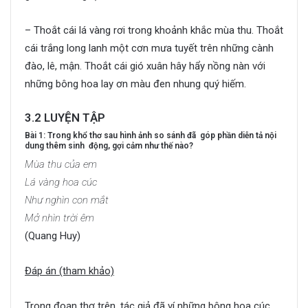
– Thoắt cái lá vàng rơi trong khoảnh khắc mùa thu. Thoắt
cái trắng long lanh một cơn mưa tuyết trên những cành
đào, lê, mận. Thoắt cái gió xuân hây hẩy nồng nàn với
những bông hoa lay ơn màu đen nhung quý hiếm.
3.2 LUYỆN TẬP
Bài 1: Trong khổ thơ sau hình ảnh so sánh đã góp phần diễn tả nội
dung thêm sinh động, gợi cảm như thế nào?
Mùa thu của em
Lá vàng hoa cúc
Như nghìn con mắt
Mở nhìn trời êm
(Quang Huy)
Đáp án (tham khảo)
Trong đoạn thơ trên, tác giả đã ví những bông hoa cúc