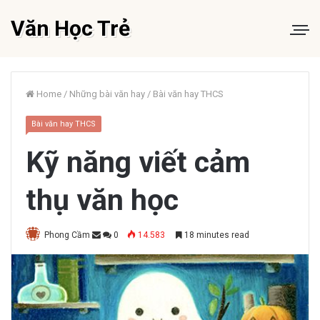
Văn Học Trẻ
Home
/
Những bài văn hay
/
Bài văn hay THCS
Bài văn hay THCS
Kỹ năng viết cảm
thụ văn học
Phong Cầm
0
14.583
18 minutes read