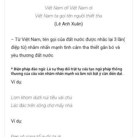
Việt Nam ơi! Việt Nam ơi
Việt Nam ta gọi tên người thiết tha
(Lê Anh Xuân)
– Từ Việt Nam, tên gọi của đất nước được nhắc lại 3 lần(
điệp từ) nhằm nhấn mạnh tình cảm tha thiết gắn bó và
yêu thương đất nước.
* Biện pháp đảo ngữ: Là sự thay đổi trật tự cấu tạo ngữ pháp thông
thương của câu văn nhằm nhấn mạnh và làm nổi bật ý cần diễn đạt.
Ví dụ:
Lom khom dưới núi tiều vài chú
Lác đác trên sông chợ mấy nhà
Ví dụ:
Đẹp vô cùng tổ quốc ta ơi.