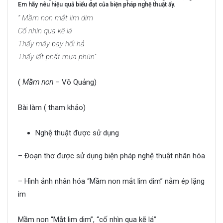
Em hãy nêu hiệu quả biểu đạt của biện pháp nghệ thuật ấy.
“ Mầm non mắt lim dim
Cố nhìn qua kẽ lá
Thấy mây bay hối hả
Thấy lất phất mưa phùn”
(
Mầm non
– Võ Quảng)
Bài làm ( tham khảo)
Nghệ thuật được sử dụng
– Đoạn thơ được sử dụng biện pháp nghệ thuật nhân hóa
– Hình ảnh nhân hóa “Mầm non mắt lim dim” nằm ép lặng
im
Mầm non “Mắt lim dim”, “cố nhìn qua kẽ lá”