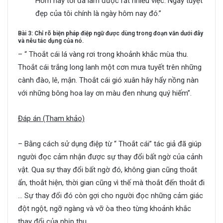
Hôm nay tôi đã làm được rất nhiều việc. Ngày tuyệt
đẹp của tôi chính là ngày hôm nay đó.”
Bài 3: Chỉ rõ biện pháp điệp ngữ được dùng trong đoạn văn dưới đây
và nêu tác dụng của nó.
– “ Thoắt cái lá vàng rơi trong khoảnh khắc mùa thu.
Thoắt cái trắng long lanh một cơn mưa tuyết trên những
cành đào, lê, mận. Thoắt cái gió xuân hây hẩy nồng nàn
với những bông hoa lay ơn màu đen nhung quý hiếm”.
Đáp án (Tham khảo)
– Bằng cách sử dụng điệp từ “ Thoắt cái” tác giả đã giúp
người đọc cảm nhận được sự thay đổi bất ngờ của cảnh
vật. Qua sự thay đổi bất ngờ đó, không gian cũng thoắt
ẩn, thoắt hiện, thời gian cũng vì thế mà thoắt đến thoắt đi
… Sự thay đổi đó còn gợi cho người đọc những cảm giác
đột ngột, ngỡ ngàng và vỡ òa theo từng khoảnh khắc
thay đổi của nhịp thu.