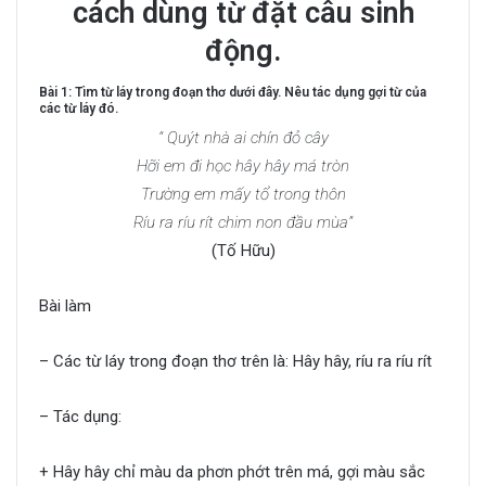
cách dùng từ đặt câu sinh
động.
Bài 1: Tìm từ láy trong đoạn thơ dưới đây. Nêu tác dụng gợi từ của
các từ láy đó.
“ Quýt nhà ai chín đỏ cây
Hỡi em đi học hây hây má tròn
Trường em mấy tổ trong thôn
Ríu ra ríu rít chim non đầu mùa”
(Tố Hữu)
Bài làm
– Các từ láy trong đoạn thơ trên là: Hây hây, ríu ra ríu rít
– Tác dụng:
+ Hây hây chỉ màu da phơn phớt trên má, gợi màu sắc