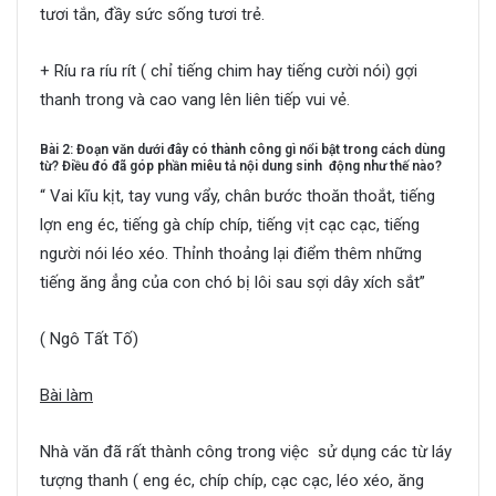
tươi tắn, đầy sức sống tươi trẻ.
+ Ríu ra ríu rít ( chỉ tiếng chim hay tiếng cười nói) gợi
thanh trong và cao vang lên liên tiếp vui vẻ.
Bài 2: Đoạn văn dưới đây có thành công gì nổi bật trong cách dùng
từ? Điều đó đã góp phần miêu tả nội dung sinh động như thế nào?
“ Vai kĩu kịt, tay vung vẩy, chân bước thoăn thoắt, tiếng
lợn eng éc, tiếng gà chíp chíp, tiếng vịt cạc cạc, tiếng
người nói léo xéo. Thỉnh thoảng lại điểm thêm những
tiếng ăng ẳng của con chó bị lôi sau sợi dây xích sắt”
( Ngô Tất Tố)
Bài làm
Nhà văn đã rất thành công trong việc sử dụng các từ láy
tượng thanh ( eng éc, chíp chíp, cạc cạc, léo xéo, ăng