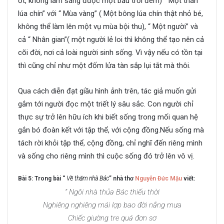
ớt, không làm sáng được một bầu trời đêm) “ Một thân
lúa chín” với “ Mùa vàng” ( Một bông lúa chín thật nhỏ bé,
không thể làm lên một vụ mùa bội thu), “ Một người” và
cả “ Nhân gian”( một người lẻ loi thì không thể tạo nên cả
cõi đời, nơi cả loài người sinh sống. Vì vậy nếu có tồn tại
thì cũng chỉ như một đốm lửa tàn sắp lụi tắt mà thôi.
Qua cách diễn đạt giầu hình ảnh trên, tác giả muốn gửi
gắm tới người đọc một triết lý sâu sắc. Con người chỉ
thực sự trở lên hữu ích khi biết sống trong mối quan hệ
gắn bó đoàn kết với tập thể, với cộng đồng.Nếu sống mà
tách rời khỏi tập thể, cộng đồng, chỉ nghĩ đến riêng mình
và sống cho riêng mình thì cuộc sống đó trở lên vô vị.
Bài 5: Trong bài “
Về thăm nhà Bác
” nhà thơ
Nguyễn Đức Mậu
viết:
“ Ngôi nhà thủa Bác thiếu thời
Nghiêng nghiêng mái lợp bao đời nắng mưa
Chiếc giường tre quá đơn sơ