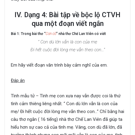
IV. Dạng 4: Bài tập về bộc lộ CTVH
qua một đoạn viết ngắn
Bài 1: Trong bài thơ “
Con cò
” nhà thơ Chế Lan Viên có viết
“ Con dù lớn vẫn là con của mẹ
Đi hết cuộc đời lòng mẹ vẫn theo con…”
Em hãy viết đoạn văn trình bày cảm nghĩ của em.
Đáp án
Tình mẫu tử – Tình mẹ con xưa nay vẫn được coi là thứ
tình cảm thiêng liêng nhất. “ Con dù lớn vẫn là con của
mẹ/ Đi hết cuộc đời lòng mẹ vẫn theo con…” Chỉ bằng hai
câu thơ ngắn ( 16 tiếng) nhà thơ Chế Lan Viên đã giúp ta
hiểu hơn sự cao cả của tình mẹ. Vâng, con dù đã lớn, đã
trưởng thành nhưng con mãi mãi vẫn là con của mẹ, tình