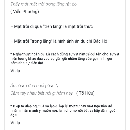
Thấy một mặt trời trong lăng rất đỏ
( Viễn Phương)
– Mặt trời đi qua “trên lăng” là mặt trời thực
– Mặt trời “trong lăng” là hình ảnh ẩn dụ chỉ Bác Hồ
* Nghệ thuật hoán dụ: Là cách dùng sự vật này để gọi tên cho sự vật
hiện tượng khác dựa vào sự gần gũi nhằm tăng sức gợi hình, gợi
cảm cho sự diễn đạt
Ví dụ:
Áo chàm đưa buổi phân ly
Cầm tay nhau biết nói gì hôm nay
( Tố Hữu)
* Điệp từ điệp ngữ: Là sự lặp đi lặp lại một từ hay một ngữ nào đó
nhằm nhấn mạnh ý muốn nói, làm cho nó nổi bật và hấp dẫn người
đọc.
Ví dụ: