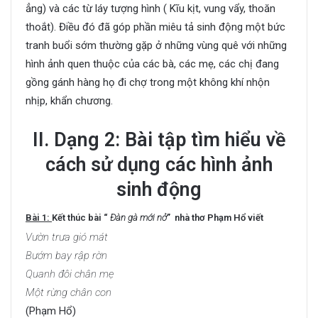
ẳng) và các từ láy tượng hình ( Kĩu kịt, vung vẩy, thoăn
thoắt). Điều đó đã góp phần miêu tả sinh động một bức
tranh buổi sớm thường gặp ở những vùng quê với những
hình ảnh quen thuộc của các bà, các mẹ, các chị đang
gồng gánh hàng họ đi chợ trong một không khí nhộn
nhịp, khẩn chương.
II. Dạng 2: Bài tập tìm hiểu về
cách sử dụng các hình ảnh
sinh động
Bài 1:
Kết thúc bài “
Đàn gà mới nở
” nhà thơ Phạm Hổ viết
Vườn trưa gió mát
Bướm bay rập rờn
Quanh đôi chân mẹ
Một rừng chân con
(Phạm Hổ)