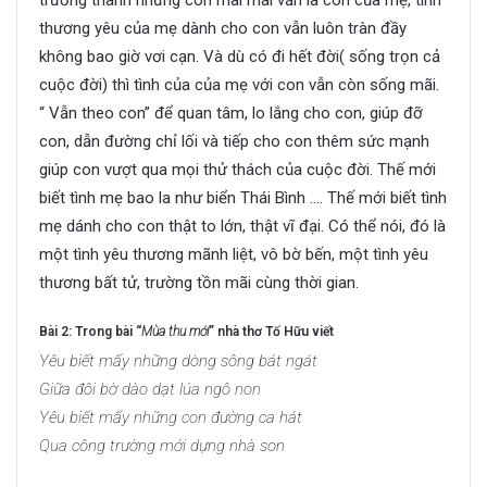
thương yêu của mẹ dành cho con vẫn luôn tràn đầy
không bao giờ vơi cạn. Và dù có đi hết đời( sống trọn cả
cuộc đời) thì tình của của mẹ với con vẫn còn sống mãi.
“ Vẫn theo con” để quan tâm, lo lắng cho con, giúp đỡ
con, dẫn đường chỉ lối và tiếp cho con thêm sức mạnh
giúp con vượt qua mọi thử thách của cuộc đời. Thế mới
biết tình mẹ bao la như biển Thái Bình …. Thế mới biết tình
mẹ dánh cho con thật to lớn, thật vĩ đại. Có thể nói, đó là
một tình yêu thương mãnh liệt, vô bờ bến, một tình yêu
thương bất tử, trường tồn mãi cùng thời gian.
Bài 2: Trong bài “
Mùa thu mới
” nhà thơ Tố Hữu viết
Yêu biết mấy những dòng sông bát ngát
Giữa đôi bờ dào dạt lúa ngô non
Yêu biết mấy những con đường ca hát
Qua công trường mới dựng nhà son