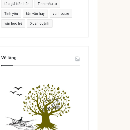
tác giả trần hàn
Tình mẫu tử
Tình yêu
tản văn hay
vanhoctre
văn học trẻ
Xuân quỳnh
Về làng