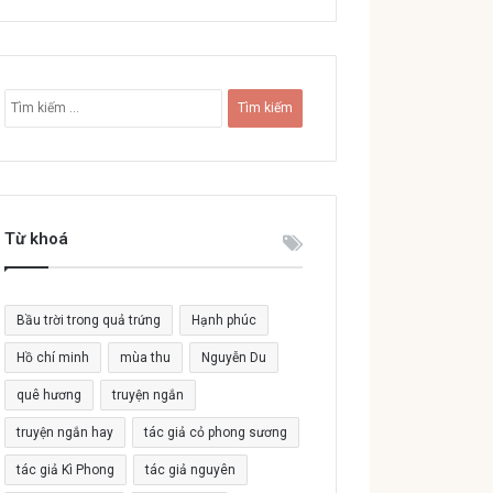
T
ì
m
k
i
ế
Từ khoá
m
c
h
o
Bầu trời trong quả trứng
Hạnh phúc
:
Hồ chí minh
mùa thu
Nguyễn Du
quê hương
truyện ngắn
truyện ngắn hay
tác giả cỏ phong sương
tác giả Kì Phong
tác giả nguyên