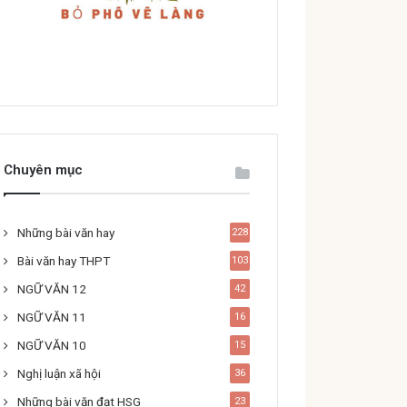
Chuyên mục
Những bài văn hay
228
Bài văn hay THPT
103
NGỮ VĂN 12
42
NGỮ VĂN 11
16
NGỮ VĂN 10
15
Nghị luận xã hội
36
Những bài văn đạt HSG
23