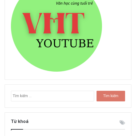
T
ì
m
k
i
Từ khoá
ế
m