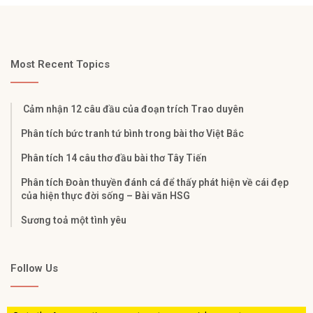
Most Recent Topics
Cảm nhận 12 câu đầu của đoạn trích Trao duyên
Phân tích bức tranh tứ bình trong bài thơ Việt Bắc
Phân tích 14 câu thơ đầu bài thơ Tây Tiến
Phân tích Đoàn thuyền đánh cá để thấy phát hiện về cái đẹp
của hiện thực đời sống – Bài văn HSG
Sương toả một tình yêu
Follow Us