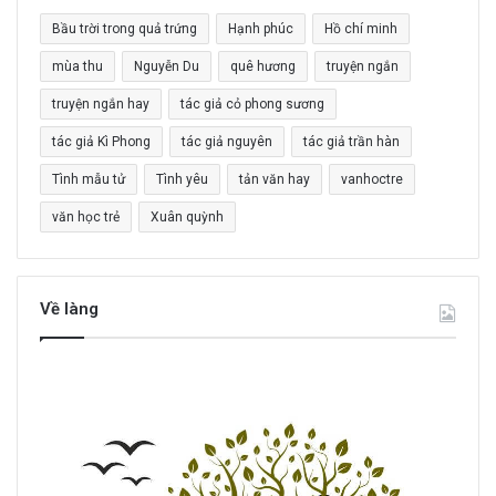
c
Bầu trời trong quả trứng
Hạnh phúc
Hồ chí minh
h
o
mùa thu
Nguyễn Du
quê hương
truyện ngắn
:
truyện ngắn hay
tác giả cỏ phong sương
tác giả Kì Phong
tác giả nguyên
tác giả trần hàn
Tình mẫu tử
Tình yêu
tản văn hay
vanhoctre
văn học trẻ
Xuân quỳnh
Về làng