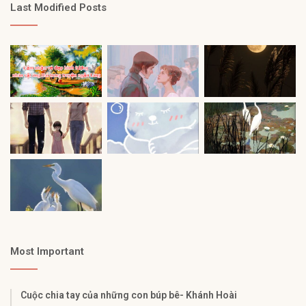
Last Modified Posts
Most Important
Cuộc chia tay của những con búp bê- Khánh Hoài