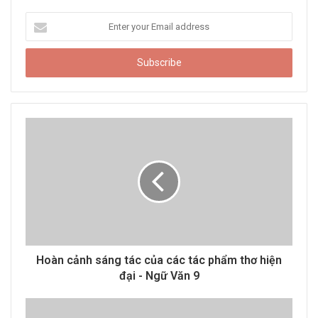
E
n
t
e
r
y
o
u
r
E
m
a
i
l
a
d
d
Hoàn cảnh sáng tác của các tác phẩm thơ hiện
r
đại - Ngữ Văn 9
e
s
s