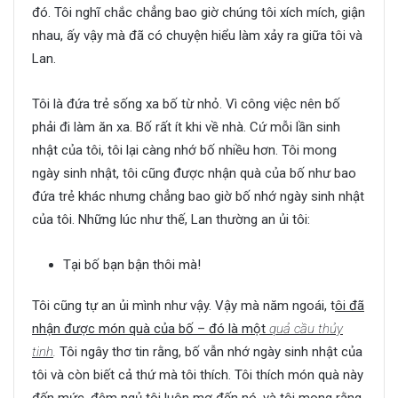
đó. Tôi nghĩ chắc chẳng bao giờ chúng tôi xích mích, giận
nhau, ấy vậy mà đã có chuyện hiểu làm xảy ra giữa tôi và
Lan.
Tôi là đứa trẻ sống xa bố từ nhỏ. Vì công việc nên bố
phải đi làm ăn xa. Bố rất ít khi về nhà. Cứ mỗi lần sinh
nhật của tôi, tôi lại càng nhớ bố nhiều hơn. Tôi mong
ngày sinh nhật, tôi cũng được nhận quà của bố như bao
đứa trẻ khác nhưng chẳng bao giờ bố nhớ ngày sinh nhật
của tôi. Những lúc như thế, Lan thường an ủi tôi:
Tại bố bạn bận thôi mà!
Tôi cũng tự an ủi mình như vậy. Vậy mà năm ngoái, t
ôi đã
nhận được món quà của bố – đó là một
quả cầu thủy
tinh
.
Tôi ngây thơ tin rằng, bố vẫn nhớ ngày sinh nhật của
tôi và còn biết cả thứ mà tôi thích. Tôi thích món quà này