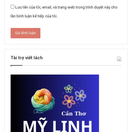
Lưu tên của tôi, email, và trang web trong trình duyệt này cho
lần bình luận kế tiếp của tôi.
Tài trợ viết lách