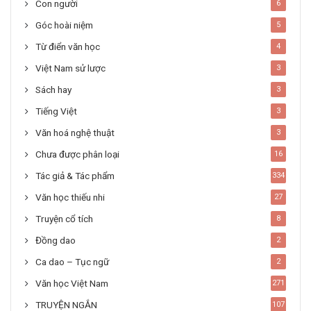
Con người
6
Góc hoài niệm
5
Từ điển văn học
4
Việt Nam sử lược
3
Sách hay
3
Tiếng Việt
3
Văn hoá nghệ thuật
3
Chưa được phân loại
16
Tác giả & Tác phẩm
334
Văn học thiếu nhi
27
Truyện cổ tích
8
Đồng dao
2
Ca dao – Tục ngữ
2
Văn học Việt Nam
271
TRUYỆN NGẮN
107