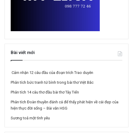
Bài viết mới
Cảm nhận 12 câu đầu của đoạn trích Trao duyên
Phân tích bức tranh tứ bình trong bài thơ Việt Bắc
Phân tích 14 câu thơ đầu bài thơ Tây Tiến
Phân tích Đoàn thuyền đánh cá để thấy phát hiện về cái đẹp của
hiện thực đời sống – Bài văn HSG
Sương toả một tình yêu