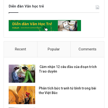
Diễn đàn Văn học trẻ
Recent
Popular
Comments
Cảm nhận 12 câu đầu của đoạn trích
Trao duyên
Phân tích bức tranh tứ bình trong bài
thơ Việt Bắc