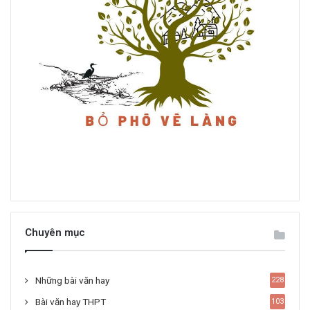
Chuyên mục
Những bài văn hay
228
Bài văn hay THPT
103