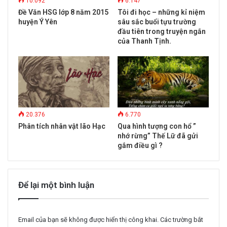
10.092
6.147
Đề Văn HSG lớp 8 năm 2015
Tôi đi học – những kỉ niệm
huyện Ý Yên
sâu sắc buổi tựu trường
đầu tiên trong truyện ngắn
của Thanh Tịnh.
20.376
6.770
Phân tích nhân vật lão Hạc
Qua hình tượng con hổ ”
nhớ rừng” Thế Lữ​ đã gửi
gắm điều gì ?
Để lại một bình luận
Email của bạn sẽ không được hiển thị công khai.
Các trường bắt