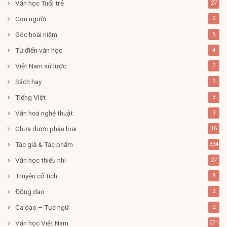
Văn học Tuổi trẻ
27
Con người
6
Góc hoài niệm
5
Từ điển văn học
4
Việt Nam sử lược
3
Sách hay
3
Tiếng Việt
3
Văn hoá nghệ thuật
3
Chưa được phân loại
16
Tác giả & Tác phẩm
334
Văn học thiếu nhi
27
Truyện cổ tích
8
Đồng dao
2
Ca dao – Tục ngữ
2
Văn học Việt Nam
271