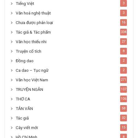
Tiếng Việt
3
Văn hoá nghệ thuật
3
Chưa được phân loại
16
Tác giả & Tác phẩm
334
Văn học thiếu nhi
27
Truyện cổ tích
8
Đồng dao
2
Ca dao – Tục ngữ
2
Văn học Việt Nam
271
TRUYỆN NGẮN
107
THƠ CA
106
TẢN VĂN
58
Tác giả
32
Cây viết mới
15
Hồ Chí Minh
8