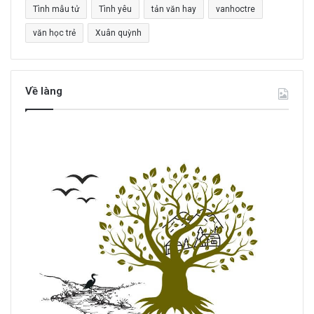
Tình mẫu tử
Tình yêu
tản văn hay
vanhoctre
văn học trẻ
Xuân quỳnh
Về làng