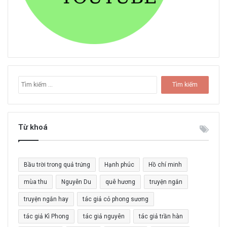
T
ì
m
k
i
Từ khoá
ế
m
c
Bầu trời trong quả trứng
Hạnh phúc
Hồ chí minh
h
o
mùa thu
Nguyễn Du
quê hương
truyện ngắn
:
truyện ngắn hay
tác giả cỏ phong sương
tác giả Kì Phong
tác giả nguyên
tác giả trần hàn