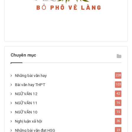
Chuyên mục
Những bài văn hay
228
Bài văn hay THPT
103
NGỮ VĂN 12
42
NGỮ VĂN 11
16
NGỮ VĂN 10
15
Nghị luận xã hội
36
Những bài văn đạt HSG
23