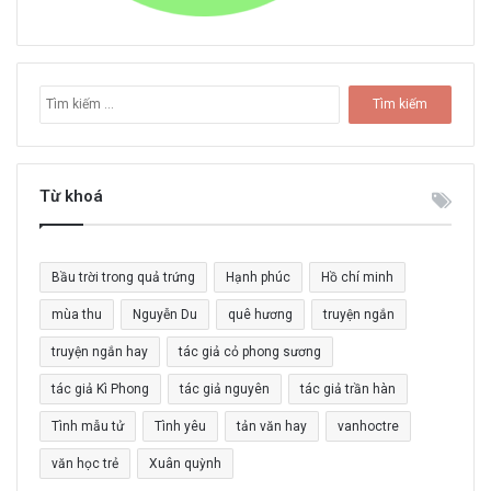
T
ì
m
k
i
Từ khoá
ế
m
c
Bầu trời trong quả trứng
Hạnh phúc
Hồ chí minh
h
o
mùa thu
Nguyễn Du
quê hương
truyện ngắn
:
truyện ngắn hay
tác giả cỏ phong sương
tác giả Kì Phong
tác giả nguyên
tác giả trần hàn
Tình mẫu tử
Tình yêu
tản văn hay
vanhoctre
văn học trẻ
Xuân quỳnh