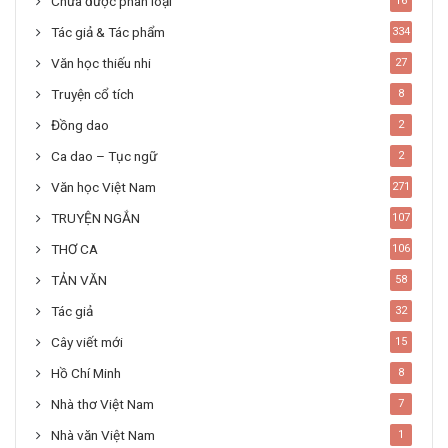
Chưa được phân loại
16
Tác giả & Tác phẩm
334
Văn học thiếu nhi
27
Truyện cổ tích
8
Đồng dao
2
Ca dao – Tục ngữ
2
Văn học Việt Nam
271
TRUYỆN NGẮN
107
THƠ CA
106
TẢN VĂN
58
Tác giả
32
Cây viết mới
15
Hồ Chí Minh
8
Nhà thơ Việt Nam
7
Nhà văn Việt Nam
1