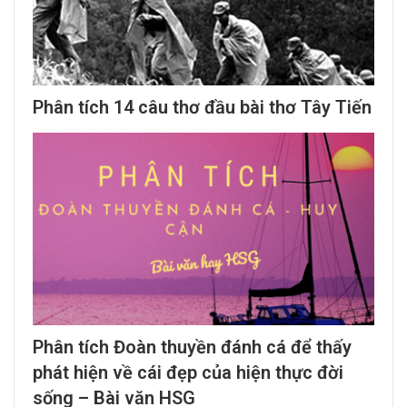
Phân tích 14 câu thơ đầu bài thơ Tây Tiến
Phân tích Đoàn thuyền đánh cá để thấy
phát hiện về cái đẹp của hiện thực đời
sống – Bài văn HSG