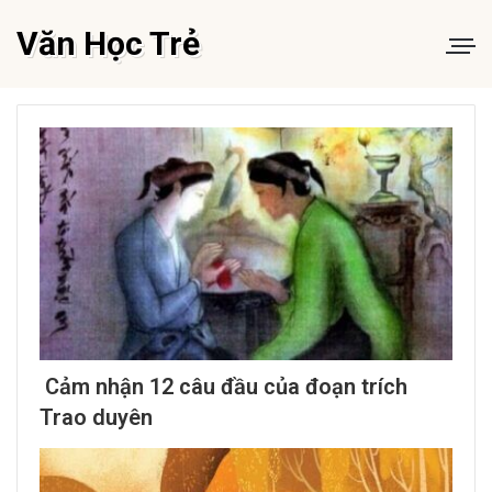
Văn Học Trẻ
Cảm nhận 12 câu đầu của đoạn trích
Trao duyên