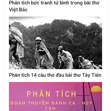
Phân tích bức tranh tứ bình trong bài thơ
Việt Bắc
Phân tích 14 câu thơ đầu bài thơ Tây Tiến