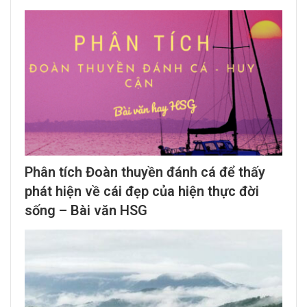
Phân tích Đoàn thuyền đánh cá để thấy
phát hiện về cái đẹp của hiện thực đời
sống – Bài văn HSG