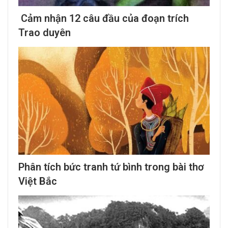
Cảm nhận 12 câu đầu của đoạn trích
Trao duyên
Phân tích bức tranh tứ bình trong bài thơ
Việt Bắc