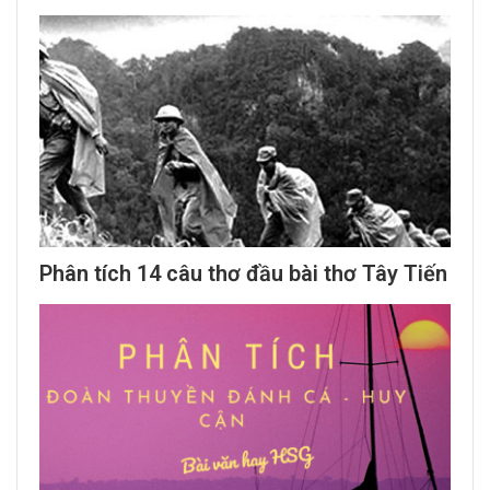
Phân tích 14 câu thơ đầu bài thơ Tây Tiến