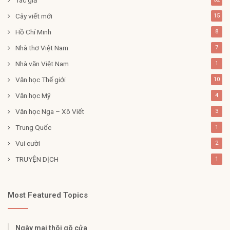
Cây viết mới
15
Hồ Chí Minh
8
Nhà thơ Việt Nam
7
Nhà văn Việt Nam
1
Văn học Thế giới
10
Văn học Mỹ
4
Văn học Nga – Xô Viết
3
Trung Quốc
1
Vui cười
2
TRUYỆN DỊCH
1
Most Featured Topics
Ngày mai thôi gõ cửa