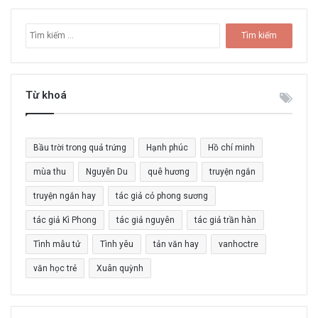
T
ì
m
k
i
Từ khoá
ế
m
c
Bầu trời trong quả trứng
Hạnh phúc
Hồ chí minh
h
o
mùa thu
Nguyễn Du
quê hương
truyện ngắn
:
truyện ngắn hay
tác giả cỏ phong sương
tác giả Kì Phong
tác giả nguyên
tác giả trần hàn
Tình mẫu tử
Tình yêu
tản văn hay
vanhoctre
văn học trẻ
Xuân quỳnh