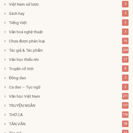
Việt Nam sử lược
3
Sách hay
3
Tiếng Việt
3
Văn hoá nghệ thuật
3
Chưa được phân loại
16
Tác giả & Tác phẩm
334
Văn học thiếu nhi
27
Truyện cổ tích
8
Đồng dao
2
Ca dao – Tục ngữ
2
Văn học Việt Nam
271
TRUYỆN NGẮN
107
THƠ CA
106
TẢN VĂN
58
Tác giả
32