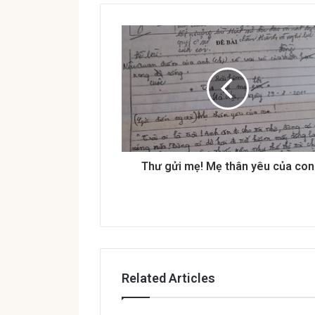
u
r
E
m
a
i
l
a
d
d
r
Thư gửi mẹ! Mẹ thân yêu của con
e
s
s
Related Articles