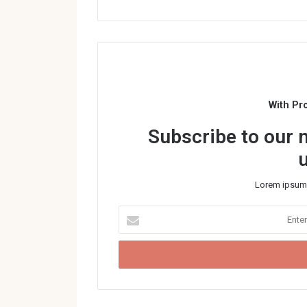
i
t
e
With Pr
Subscribe to our m
Lorem ipsum 
E
n
t
e
r
y
o