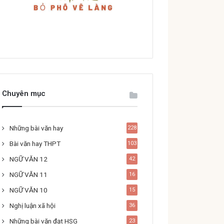
Chuyên mục
Những bài văn hay
228
Bài văn hay THPT
103
NGỮ VĂN 12
42
NGỮ VĂN 11
16
NGỮ VĂN 10
15
Nghị luận xã hội
36
Những bài văn đạt HSG
23