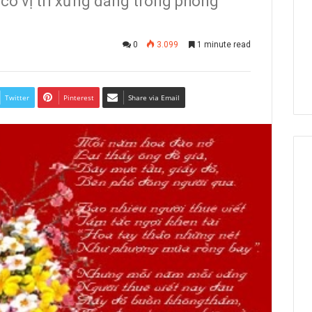
 có vị trí xứng đáng trong phong
0
3.099
1 minute read
Twitter
Pinterest
Share via Email