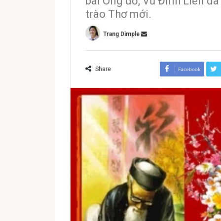
bài Ông đồ, Vũ Đình Liên đã
trào Thơ mới.
Trang Dimple
Share
Facebook