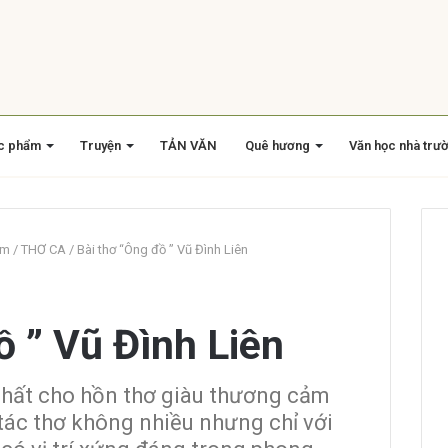
c phẩm
Truyện
TẢN VĂN
Quê hương
Văn học nhà trư
am
/
THƠ CA
/
Bài thơ “Ông đồ ” Vũ Đình Liên
ồ ” Vũ Đình Liên
 nhất cho hồn thơ giàu thương cảm
tác thơ không nhiều nhưng chỉ với