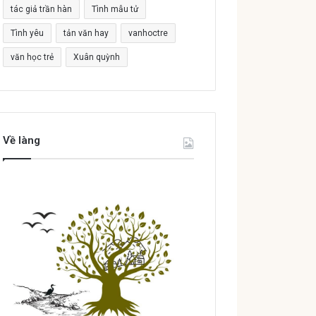
tác giả trần hàn
Tình mẫu tử
Tình yêu
tản văn hay
vanhoctre
văn học trẻ
Xuân quỳnh
Về làng