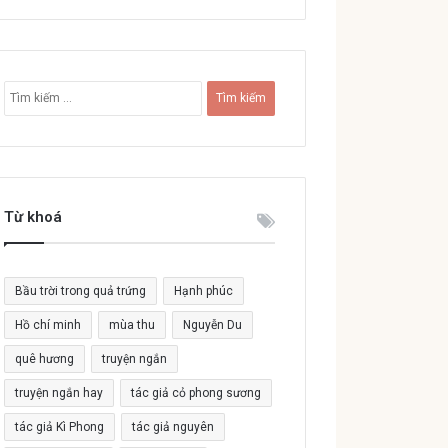
T
ì
m
k
i
ế
Từ khoá
m
c
h
o
Bầu trời trong quả trứng
Hạnh phúc
:
Hồ chí minh
mùa thu
Nguyễn Du
quê hương
truyện ngắn
truyện ngắn hay
tác giả cỏ phong sương
tác giả Kì Phong
tác giả nguyên