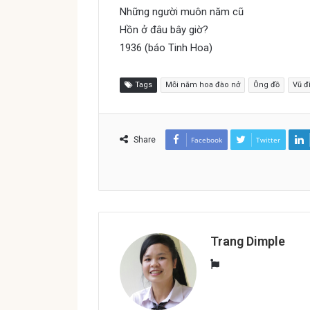
Những người muôn năm cũ
Hồn ở đâu bây giờ?
1936 (báo Tinh Hoa)
Tags
Mỗi năm hoa đào nở
Ông đồ
Vũ đ
Share
Facebook
Twitter
Trang Dimple
W
e
b
s