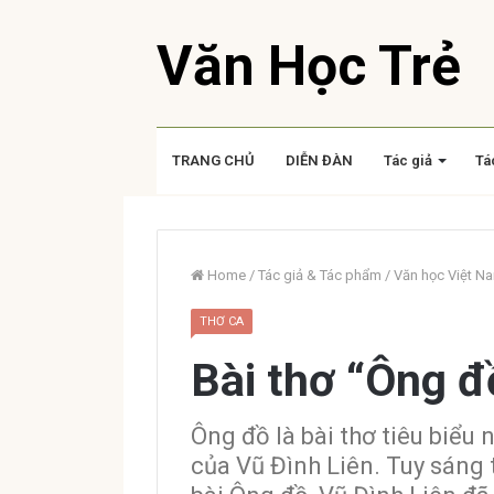
Văn Học Trẻ
TRANG CHỦ
DIỄN ĐÀN
Tác giả
Tá
Home
/
Tác giả & Tác phẩm
/
Văn học Việt N
THƠ CA
Bài thơ “Ông đ
Ông đồ là bài thơ tiêu biểu
của Vũ Đình Liên. Tuy sáng 