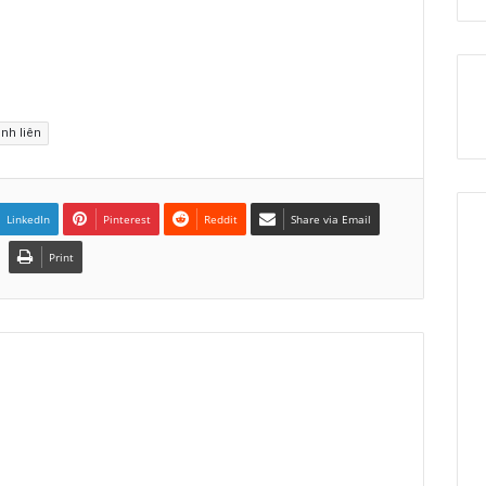
ình liên
LinkedIn
Pinterest
Reddit
Share via Email
Print