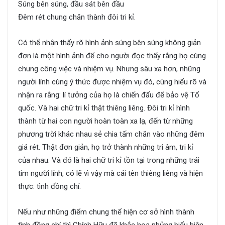
Súng bên súng, đầu sát bên đầu
Đêm rét chung chăn thành đôi tri kỉ.
Có thể nhận thấy rõ hình ảnh súng bên súng không giản
đơn là một hình ảnh để cho người đọc thấy rằng họ cùng
chung công việc và nhiệm vụ. Nhưng sâu xa hơn, những
người lính cùng ý thức được nhiệm vụ đó, cùng hiểu rõ và
nhận ra rằng: lí tưởng của họ là chiến đấu để bảo vệ Tổ
quốc. Và hai chữ tri kỉ thật thiêng liêng. Đôi tri kỉ hình
thành từ hai con người hoàn toàn xa lạ, đến từ những
phương trời khác nhau sẻ chia tấm chăn vào những đêm
giá rét. Thật đơn giản, họ trở thành những tri âm, tri kỉ
của nhau. Và đó là hai chữ tri kỉ tồn tại trong những trái
tim người lính, có lẽ vì vậy mà cái tên thiêng liêng và hiện
thực: tình đồng chí.
Nếu như những điểm chung thể hiện cơ sở hình thành
tình đồng chí thì Chính Hữu đã khắc hoạ nhửng biểu hiện