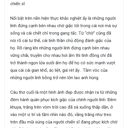
chiến sĩ.
Nổi bật trên nền hiện thực khắc nghiệt ấy là những người
lính đứng cạnh bên nhau chờ giặc tới trong cái nơi mà sự
sống và cái chết chỉ trong gang tấc. Từ “chờ” cũng đã
nói rõ cái tư thế, cái tinh thần chủ động đánh giặc của
họ. Rõ ràng khi những người lính đứng cạnh bên nhau
vững chãi, truyền cho nhau hơi ấm thì tình đồng chí đã
trở thành ngọn lửa sưởi ấm họ để họ có sức mạnh vượt
qua cái cái gian khổ, ác liệt, giá rét ấy… Tầm vóc của
những người lính bỗng trở nên lớn lao anh hùng.
Câu thơ cuối là một hình ảnh đẹp được nhận ra từ những
đêm hành quân phục kích giặc của chính người lính. Đêm
khuya, trăng trên vòm trời cao đã sà xuống thấp dần, ở
vào một vị trí và tầm nhìn nào đó, vầng trăng như treo
trên đầu mũi súng của người chiến sĩ đang phục kích chờ