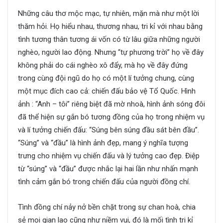
Những câu thơ mộc mạc, tự nhiên, mặn mà như một lời
thăm hỏi. Họ hiểu nhau, thương nhau, tri kỉ với nhau bằng
tình tương thân tương ái vốn có từ lâu giữa những người
nghèo, người lao động. Nhưng “tự phương trời” họ về đây
không phải do cái nghèo xô đẩy, mà họ về đây đứng
trong cùng đội ngũ do họ có một lí tưởng chung, cùng
một mục đích cao cả: chiến đấu bảo vệ Tổ Quốc. Hình
ảnh : “Anh – tôi” riêng biệt đã mờ nhoà, hình ảnh sóng đôi
đã thể hiện sự gắn bó tương đồng của họ trong nhiệm vụ
và lí tưởng chiến đấu: “Súng bên súng đầu sát bên đầu”.
“Súng” và “đầu” là hình ảnh đẹp, mang ý nghĩa tượng
trưng cho nhiệm vụ chiến đấu và lý tưởng cao đẹp. Điệp
từ “súng” và “đầu” được nhắc lại hai lần như nhấn mạnh
tình cảm gắn bó trong chiến đấu của người đồng chí.
Tình đồng chí nảy nở bền chặt trong sự chan hoà, chia
sẻ mọi gian lao cũng như niềm vui, đó là mối tình tri kỉ