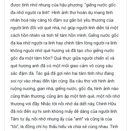
được tính nhớ nhung của hậu phương: “giếng nước gốc
đa nhớ người ra lính”. Hình ảnh thơ hoán dụ mang tính
nhân hoá này càng tô đậm sự gắn bó yêu thương của
người lính đối với quê nhà, nó giúp người lính diễn tả một
cách hồn nhiên và tinh tế tâm hồn mình. Giếng nước gốc
đa kia nhớ người ra lính hay chính tấm lòng người ra lính
không nguôi nhớ quê hương và đã tạo cho giếng nước
gốc đa một tâm hồn? Quả thực giữa người chiến sĩ và
quê hương anh đã có một mối giao cảm vô cùng sâu
sắc đậm đà. Tác giả đã gợi nên hai tâm tình như đang
soi rọi vào nhau đến tận cùng. Ba câu thơ với hình ảnh:
ruộng nương, gian nhà, giếng nước, gốc đa, hình ảnh nào
cũng thân thương, cũng ăm ắp một tình quê, một nỗi nhớ
thương vơi đầy. Nhắc tới nỗi nhớ da diết này, Chính Hữu
đã nói đến sự hi sinh không mấy dễ dàng của người lính.
Tâm tư ấy, nỗi nhớ nhung ấy của “anh” và cũng là của
“tôi”, là đồng chí họ thấu hiểu và chia sẻ cùng nhau. Tình