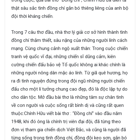
trong cuộc, qua bài thơ “Đồng chí”, Chính Hữu đã diễn tả
thật sâu sắc tình đồng chí gắn bó thiêng liêng của anh bộ
đội thời kháng chiến.
Trong 7 câu thơ đầu, nhà thơ lý giải cơ sở hình thành tình
đồng chí thắm thiết, sâu nặng của những người lính cách
mạng. Cùng chung cảnh ngộ xuất thân: Trong cuộc chiến
tranh vệ quốc vĩ đại, những chiến sĩ dũng cảm, kiên
cường chiến đấu bảo vệ Tổ quốc không ai khác chính là
những người nông dân mặc áo lính. Từ giã quê hương, họ
ra đi tình nguyện đứng trong đội ngũ những người chiến
đấu cho một lí tưởng chung cao đẹp, đó là độc lập tự do
cho dân tộc. Mở đầu bài thơ là những tâm sự chân tình
về con người và cuộc sống rất bình dị và cũng rất quen
thuộc:Chính Hữu viết bài thơ : “Đồng chí” vào đầu năm
1948, khi đó ông là chính trị viên đại đội, đã từng theo
đơn vị tham gia chiến dịch Việt Bắc, và cũng là người đã
từng sống trong tình đồng chí, đồng đội keo sơn, gắn bó