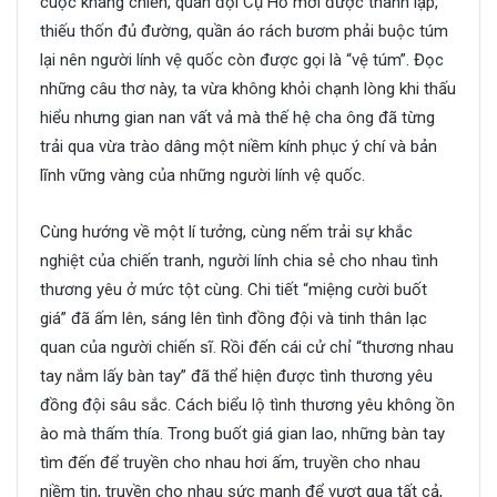
cuộc kháng chiến, quân đội Cụ Hồ mới được thành lập,
thiếu thốn đủ đường, quần áo rách bươm phải buộc túm
lại nên người lính vệ quốc còn được gọi là “vệ túm”. Đọc
những câu thơ này, ta vừa không khỏi chạnh lòng khi thấu
hiểu nhưng gian nan vất vả mà thế hệ cha ông đã từng
trải qua vừa trào dâng một niềm kính phục ý chí và bản
lĩnh vững vàng của những người lính vệ quốc.
Cùng hướng về một lí tưởng, cùng nếm trải sự khắc
nghiệt của chiến tranh, người lính chia sẻ cho nhau tình
thương yêu ở mức tột cùng. Chi tiết “miệng cười buốt
giá” đã ấm lên, sáng lên tình đồng đội và tinh thân lạc
quan của người chiến sĩ. Rồi đến cái cử chỉ “thương nhau
tay nắm lấy bàn tay” đã thể hiện được tình thương yêu
đồng đội sâu sắc. Cách biểu lộ tình thương yêu không ồn
ào mà thấm thía. Trong buốt giá gian lao, những bàn tay
tìm đến để truyền cho nhau hơi ấm, truyền cho nhau
niềm tin, truyền cho nhau sức mạnh để vượt qua tất cả,