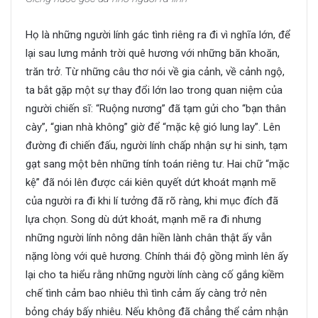
Họ là những người lính gác tình riêng ra đi vì nghĩa lớn, để
lại sau lưng mảnh trời quê hương với những băn khoăn,
trăn trở. Từ những câu thơ nói về gia cảnh, về cảnh ngộ,
ta bắt gặp một sự thay đổi lớn lao trong quan niệm của
người chiến sĩ: “Ruộng nương” đã tạm gửi cho “bạn thân
cày”, “gian nhà không” giờ để “mặc kệ gió lung lay”. Lên
đường đi chiến đấu, người lính chấp nhận sự hi sinh, tạm
gạt sang một bên những tính toán riêng tư. Hai chữ “mặc
kệ” đã nói lên được cái kiên quyết dứt khoát mạnh mẽ
của người ra đi khi lí tưởng đã rõ ràng, khi mục đích đã
lựa chọn. Song dù dứt khoát, mạnh mẽ ra đi nhưng
những người lính nông dân hiền lành chân thật ấy vẫn
nặng lòng với quê hương. Chính thái độ gồng mình lên ấy
lại cho ta hiểu rằng những người lính càng cố gắng kiềm
chế tình cảm bao nhiêu thì tình cảm ấy càng trở nên
bỏng cháy bấy nhiêu. Nếu không đã chẳng thể cảm nhận