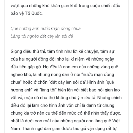
vượt qua những khó khăn gian khổ trong cuộc chiến đấu
bảo vệ Tổ Quốc.
Quê hương anh nước mặn đồng chua.
Làng tôi nghèo đất cày lên sỏi đá
Giọng điệu thủ thỉ, tâm tình như lời kể chuyện, tâm sự
của hai người đồng đội nhớ lại kỉ niệm về những ngày
đầu tiên gặp gỡ. Họ đều là con em của những vùng quê
nghèo khó, là những nông dân ở nơi “nước mặn đồng
chua” hoặc ở chốn “đất cày lên sỏi đá”.Hình ảnh “quê
hương anh” và “làng tôi” hiện lên với biết bao nỗi gian lao
vất vả, mặc dù nhà thơ không chú ý miêu tả. Nhưng chính
điều đó lại làm cho hình ảnh vốn chỉ là danh từ chung
chung kia trở nên cụ thể đến mức có thể nhìn thấy được,
nhất là dưới con mắt của những người con làng quê Việt
Nam. Thành ngữ dân gian được tác giả vận dụng rất tự