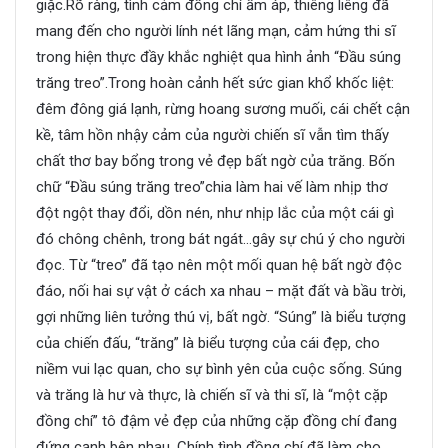
giặc.Rõ ràng, tình cảm đồng chí ấm áp, thiêng liêng đã
mang đến cho người lính nét lãng mạn, cảm hứng thi sĩ
trong hiện thực đầy khắc nghiệt qua hình ảnh “Đầu súng
trăng treo”.Trong hoàn cảnh hết sức gian khổ khốc liệt:
đêm đông giá lạnh, rừng hoang sương muối, cái chết cận
kề, tâm hồn nhậy cảm của người chiến sĩ vẫn tìm thấy
chất thơ bay bổng trong vẻ đẹp bất ngờ của trăng. Bốn
chữ “Đầu súng trăng treo”chia làm hai vế làm nhịp thơ
đột ngột thay đổi, dồn nén, như nhịp lắc của một cái gì
đó chông chênh, trong bát ngát…gây sự chú ý cho người
đọc. Từ “treo” đã tạo nên một mối quan hệ bất ngờ độc
đáo, nối hai sự vật ở cách xa nhau – mặt đất và bầu trời,
gợi những liên tưởng thú vị, bất ngờ. “Súng” là biểu tượng
của chiến đấu, “trăng” là biểu tượng của cái đẹp, cho
niềm vui lạc quan, cho sự bình yên của cuộc sống. Súng
và trăng là hư và thực, là chiến sĩ và thi sĩ, là “một cặp
đồng chí” tô đậm vẻ đẹp của những cặp đồng chí đang
đứng cạnh bên nhau. Chính tình đồng chí đã làm cho