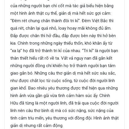
của những người bạn chí cốt mà tác giả biểu hiện bằng
một hình ảnh thật cụ thể, giản dị mà hết sức gợi cảm:
“Đêm rét chung chăn thành đôi tri kỉ”. Đêm Việt Bắc thì
quá rét, chăn lại quá nhỏ, loay hoay mãi không đủ ấm.
Đắp được chăn thì hở đầu, đắp được bên này thì hở bên
kia. Chính trong những ngày thiếu thốn, khó khăn ấy từ
“xa lạ” họ đã trở thành tri kỉ của nhau. “Tri kỉ” là người bạn
thân thiết hiểu rất rõ về ta. Vất vả nguy nan đã gắn kết
những người đồng chí khiến họ trở thành người bạn tâm
giao gắn bó. Những câu thơ giản dị mà hết sức sâu sắc,
như được chắt lọc từ cuộc sống, từ cuộc đời người lính
gian khổ. Bao nhiêu yêu thương được thể hiện qua những
hình ảnh vừa gần gũi vừa tình cảm hàm súc ấy. Chính
Hữu đã từng là một người lính, đã trải qua cuộc đời người
lính nên câu thơ bình dị mà có sức nặng, sức nặng của
tình cảm trìu mến, yêu thương với đồng đội. Hình ảnh thật
giản dị nhưng rất cảm động.