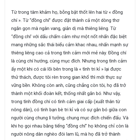
Từ trong tâm khảm họ, bỗng bật thốt lên hai từ « đồng
chí ». Từ “đồng chí” được đặt thành cả một dòng thơ
ngắn gọn mà ngân vang, giản dị mà thiêng liêng. Từ
“đồng chí’ với dấu chấm cảm như một nốt nhấn đặc biệt
mang những sắc thái biểu cảm khac nhau, nhấn mạnh sự
thiêng liêng cao cả trong tình cảm mới mẻ này. Đồng chí
là cùng chí hướng, cùng mục đích. Nhưng trong tình cảm
ấy một khi có cái lõi bên trong là « tình tri kỉ » lại được
thử thách, được tôi rèn trong gian khổ thì mới thực sự
vững bền. Không còn anh, cũng chẳng còn tôi, họ đã trở
thành một khối đoàn kết, thống nhất gắn bó. Như vậy,
trong tình đồng chí có tình cảm giai cấp (xuất thân từ
nông dân), có tình bạn bè tri kỉ và có sự gắn bó giữa con
người cùng chung lí tưởng, chung mục đích chiến đấu. Và
khi họ gọi nhau bằng tiếng “đồng chí” họ không chỉ còn là
người nông dân nghèo đói lam lũ, mà họ đã trở thành