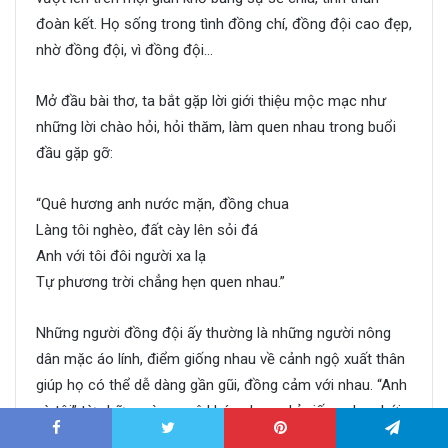
đoàn kết. Họ sống trong tình đồng chí, đồng đội cao đẹp,
nhờ đồng đội, vì đồng đội…
Mở đầu bài thơ, ta bắt gặp lời giới thiệu mộc mạc như
những lời chào hỏi, hỏi thăm, làm quen nhau trong buổi
đầu gặp gỡ:
“Quê hương anh nước mặn, đồng chua
Làng tôi nghèo, đất cày lên sỏi đá
Anh với tôi đôi người xa lạ
Tự phương trời chẳng hẹn quen nhau.”
Những người đồng đội ấy thường là những người nông
dân mặc áo lính, điểm giống nhau về cảnh ngộ xuất thân
giúp họ có thể dễ dàng gần gũi, đồng cảm với nhau. “Anh
và tôi” từ những vùng quê khác nhau, chỉ giống nhau bới
cái nghèo khó của đất đai, đồng ruộng. Anh từ miền quê