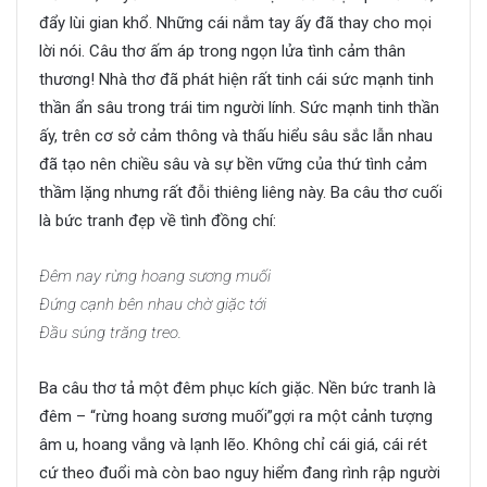
đẩy lùi gian khổ. Những cái nắm tay ấy đã thay cho mọi
lời nói. Câu thơ ấm áp trong ngọn lửa tình cảm thân
thương! Nhà thơ đã phát hiện rất tinh cái sức mạnh tinh
thần ẩn sâu trong trái tim người lính. Sức mạnh tinh thần
ấy, trên cơ sở cảm thông và thấu hiểu sâu sắc lẫn nhau
đã tạo nên chiều sâu và sự bền vững của thứ tình cảm
thầm lặng nhưng rất đỗi thiêng liêng này. Ba câu thơ cuối
là bức tranh đẹp về tình đồng chí:
Đêm nay rừng hoang sương muối
Đứng cạnh bên nhau chờ giặc tới
Đầu súng trăng treo.
Ba câu thơ tả một đêm phục kích giặc. Nền bức tranh là
đêm – “rừng hoang sương muối”gợi ra một cảnh tượng
âm u, hoang vắng và lạnh lẽo. Không chỉ cái giá, cái rét
cứ theo đuổi mà còn bao nguy hiểm đang rình rập người