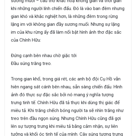
sương muối – câu thơ khắc hoạ không gian và thời gian
khi những người lính chiến đấu. Đó là vào ban đêm nhưng
gian khó và khắc nghiệt hơn, là những đêm trong rừng
lặng im với không gian đầy sương muối. Nhưng sự lặng
im của khu rừng ấy đã làm nổi bật hình ảnh thơ đặc sắc
của Chính Hữu:
Đứng cạnh bên nhau chờ giặc tới
Đầu súng trăng treo.
Trong gian khổ, trong giá rét, các anh bộ đội Cụ Hồ vẫn
hiên ngang sát cánh bên nhau, sẵn sàng chiến đấu. Hình
ảnh đó thực sự đặc sắc bởi nó mang ý nghĩa tượng
trưng tinh tế. Chính Hữu đã tả thực khi dùng thị giác để
miêu tả. Khi trăng chếch bóng người ta sẽ nhìn trăng như
treo trên đầu ngọn súng. Nhưng Chính Hữu cũng đã gợi
lên sự tượng trưng khi miêu tả bằng cảm nhận, sự liên
tưởng và khối óc tinh tế của mình. Cây súng tượng trưng