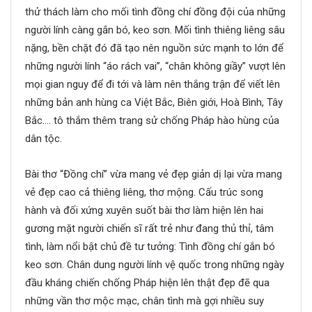
thử thách làm cho mối tình đồng chí đồng đội của những
người lính càng gắn bó, keo sơn. Mối tình thiêng liêng sâu
nặng, bền chặt đó đã tạo nên nguồn sức mạnh to lớn để
những người lính “áo rách vai”, “chân không giầy” vượt lên
mọi gian nguy để đi tới và làm nên thắng trận để viết lên
những bản anh hùng ca Việt Bắc, Biên giới, Hoà Bình, Tây
Bắc…. tô thắm thêm trang sử chống Pháp hào hùng của
dân tộc.
Bài thơ “Đồng chí” vừa mang vẻ đẹp giản dị lại vừa mang
vẻ đẹp cao cả thiêng liêng, thơ mộng. Cấu trúc song
hành và đối xứng xuyên suốt bài thơ làm hiện lên hai
gương mặt người chiến sĩ rất trẻ như đang thủ thỉ, tâm
tình, làm nổi bật chủ đề tư tưởng: Tình đồng chí gắn bó
keo sơn. Chân dung người lính vệ quốc trong những ngày
đầu kháng chiến chống Pháp hiện lên thật đẹp đẽ qua
những vần thơ mộc mạc, chân tình mà gợi nhiều suy