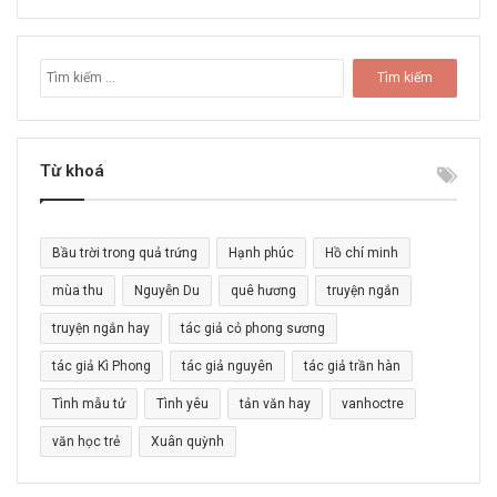
T
ì
m
k
i
Từ khoá
ế
m
c
Bầu trời trong quả trứng
Hạnh phúc
Hồ chí minh
h
o
mùa thu
Nguyễn Du
quê hương
truyện ngắn
:
truyện ngắn hay
tác giả cỏ phong sương
tác giả Kì Phong
tác giả nguyên
tác giả trần hàn
Tình mẫu tử
Tình yêu
tản văn hay
vanhoctre
văn học trẻ
Xuân quỳnh