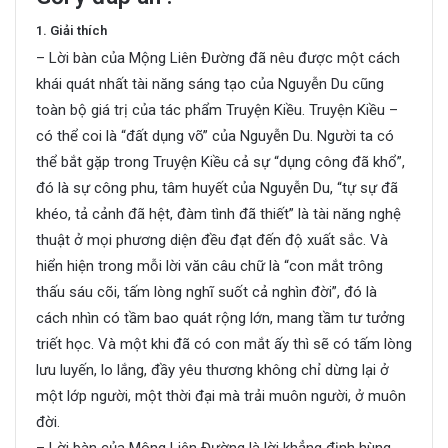
1. Giải thích
– Lời bàn của Mộng Liên Đường đã nêu được một cách
khái quát nhất tài năng sáng tạo của Nguyễn Du cũng
toàn bộ giá trị của tác phẩm Truyện Kiều. Truyện Kiều –
có thể coi là “đất dụng võ” của Nguyễn Du. Người ta có
thể bắt gặp trong Truyện Kiều cả sự “dụng công đã khổ”,
đó là sự công phu, tâm huyết của Nguyễn Du, “tự sự đã
khéo, tả cảnh đã hệt, đàm tình đã thiết” là tài năng nghệ
thuật ở mọi phương diện đều đạt đến độ xuất sắc. Và
hiển hiện trong mỗi lời văn câu chữ là “con mắt trông
thấu sáu cõi, tấm lòng nghĩ suốt cả nghìn đời”, đó là
cách nhìn có tầm bao quát rộng lớn, mang tầm tư tưởng
triết học. Và một khi đã có con mắt ấy thì sẽ có tấm lòng
lưu luyến, lo lắng, đầy yêu thương không chỉ dừng lại ở
một lớp người, một thời đại mà trải muôn người, ở muôn
đời.