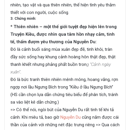
nhiên, tạo vật và qua thiên nhiên, thể hiện tình yêu thắm
thiết với con người, cuộc sống.
3. Chứng minh:
* Thiên nhiên – một thế giới tuyệt đẹp hiện lên trong
Truyện Kiều, được nhìn qua tâm hồn nhạy cảm, tinh
tế, thấm đượm yêu thương của Nguyễn Du:
Đó là cảnh buổi sáng mùa xuân đẹp đẽ, tinh khôi, tràn
đầy sức sống hay khung cảnh hoàng hôn thật đẹp, thật
thanh khiết nhưng phảng phất buồn tron
g “Cảnh ngày
xuân”
.
Đó là bức tranh thiên nhiên mênh mông, hoang vắng, rợn
ngợp nơi lầu Ngưng Bích trong “Kiều ở lầu Ngưng Bích”
(HS cần chọn lựa dẫn chứng tiêu biểu để phân tích, tránh
sa vào liệt kê dẫn chứng.)
=> Có thể nói, ngòi bút của Nguyễn Du rất tinh tế khi tả
cảnh. Khi miêu tả, bao giờ
Nguyễn Du
cũng nắm được cái
thần của cảnh với những nét đặc trưng riêng => Qua cách