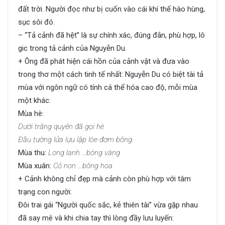
đất trời. Người đọc như bị cuốn vào cái khí thế hào hùng,
sục sôi đó.
– “Tả cảnh đã hệt” là sự chính xác, đúng đắn, phù hợp, lô
gic trong tả cảnh của Nguyễn Du.
+ Ông đã phát hiện cái hồn của cảnh vật và đưa vào
trong thơ một cách tinh tế nhất: Nguyễn Du có biệt tài tả
mùa với ngôn ngữ có tính cá thể hóa cao độ, mỗi mùa
một khác:
Mùa hè:
Dưới trăng quyên đã gọi hè
Đầu tường lửa lựu lập lòe đơm bông.
Mùa thu:
Long lanh …bóng vàng
Mùa xuân:
Cỏ non …bông hoa
+ Cảnh không chỉ đẹp mà cảnh còn phù hợp với tâm
trạng con người:
Đôi trai gái “Người quốc sắc, kẻ thiên tài” vừa gặp nhau
đã say mê và khi chia tay thì lòng đầy lưu luyến: