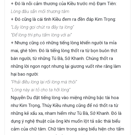
+ Đó là nỗi cảm thương của Kiều trước mộ Đạm Tiên:
Lòng đâu sẵn mối thương tâm
+ Đó cũng là cái tình Kiều đem ra đền đáp Kim Trọng:
“Lấy lòng gọi chút ra đây tạ lòng”
“Để lòng thì phụ tấm lòng với ai”
+ Nhưng cũng có những tiếng lòng khiến người ta mỉa
mai, ghê tởm. Đó là tiếng lòng thốt ra từ bọn buôn thịt
bán người, từ những Tú Bà, Sở Khanh. Chúng thốt ra
những lời ngon ngọt nhưng lại giương vuốt nhe răng làm
hại bao người:
“Phải điều lòng lại rối lòng mà thôi”
“Lòng này ai tỏ cho ta hỡi lòng”
Nguyễn Du đặt tiếng lòng vào miệng những bậc tài hoa
như Kim Trọng, Thúy Kiều nhưng cũng để nó thốt ra từ
những kẻ xấu xa, nham hiểm như Tú Bà, Sở Khanh. Đó là
dụng ý nghệ thuật của ông khi muốn lột tả sắc thái biểu
cảm của chữ tâm. Chữ tâm trong sáng biểu hiện cho tấm