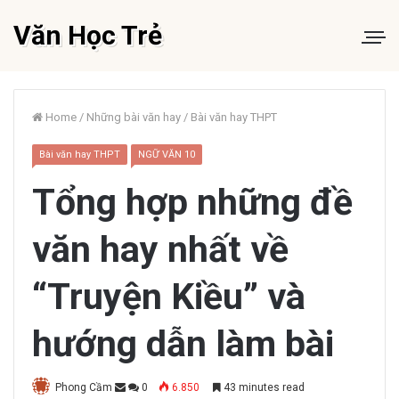
Văn Học Trẻ
Home
/
Những bài văn hay
/
Bài văn hay THPT
Bài văn hay THPT
NGỮ VĂN 10
Tổng hợp những đề
văn hay nhất về
“Truyện Kiều” và
hướng dẫn làm bài
Phong Cầm
0
6.850
43 minutes read