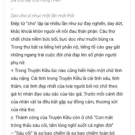
…
Sao cho sỉ nhục một lần mới thôi
Điệp từ “cho” lặp lại nhiều lần như sự đay nghiến, day dứt,
khắc khoải khôn nguôi về nỗi đau thân phận. Câu thơ
chất chứa niềm bức bối, bực dọc như muốn bùng ra.
Trong thơ bật ra tiếng hét phẫn nộ, tiếng tố cáo gay gắt
những ngang trái cuộc đời chà đạp lên số phận người
phụ nữ.
+ Trong Truyện Kiều lúc nào cũng hiển hiện một chữ tình
sâu nặng. Cái tình trong Truyện Kiều là cái tình sâu, tình
thắm, cái tình đẹp nhất của loài người bởi nó chở theo
giá trị nhân đạo sâu sắc của tác giả. Trước mỗi cảnh đời
của nhân vật ta đều bắt gặp sự đồng cảm, thương xót
của nhà thơ.
c. Thành công của Truyện Kiều còn ở chỗ “Con mắt
trông thấu sáu cõi, tấm lòng nghĩ suốt cả nghìn đời”
– “Sáu cõi” là sự bao chiếm là sự bao chiếm toàn bộ