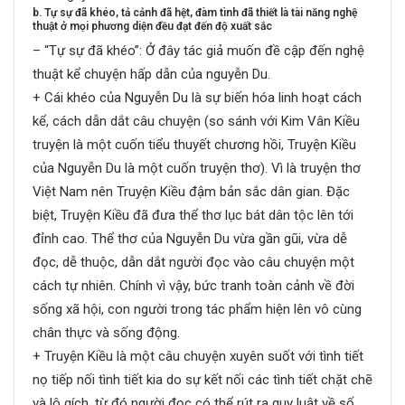
b. Tự sự đã khéo, tả cảnh đã hệt, đàm tình đã thiết là tài năng nghệ
thuật ở mọi phương diện đều đạt đến độ xuất sắc
– “Tự sự đã khéo”: Ở đây tác giả muốn đề cập đến nghệ
thuật kể chuyện hấp dẫn của nguyễn Du.
+ Cái khéo của Nguyễn Du là sự biến hóa linh hoạt cách
kể, cách dẫn dắt câu chuyện (so sánh với Kim Vân Kiều
truyện là một cuốn tiểu thuyết chương hồi, Truyện Kiều
của Nguyễn Du là một cuốn truyện thơ). Vì là truyện thơ
Việt Nam nên Truyện Kiều đậm bản sắc dân gian. Đặc
biệt, Truyện Kiều đã đưa thể thơ lục bát dân tộc lên tới
đỉnh cao. Thể thơ của Nguyễn Du vừa gần gũi, vừa dễ
đọc, dễ thuộc, dẫn dắt người đọc vào câu chuyện một
cách tự nhiên. Chính vì vậy, bức tranh toàn cảnh về đời
sống xã hội, con người trong tác phẩm hiện lên vô cùng
chân thực và sống động.
+ Truyện Kiều là một câu chuyện xuyên suốt với tình tiết
nọ tiếp nối tình tiết kia do sự kết nối các tình tiết chặt chẽ
và lô gích, từ đó người đọc có thể rút ra quy luật về số