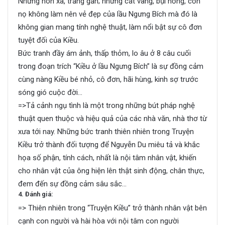
Những non xa, trăng gần; những cát vàng, bụi hồng, cồn
nọ không làm nên vẻ đẹp của lầu Ngưng Bích mà đó là
không gian mang tính nghệ thuật, làm nổi bật sự cô đơn
tuyệt đối của Kiều.
Bức tranh đầy ám ảnh, thấp thỏm, lo âu ở 8 câu cuối
trong đoạn trích “Kiều ở lầu Ngưng Bích” là sự đồng cảm
cùng nàng Kiều bé nhỏ, cô đơn, hãi hùng, kinh sợ trước
sóng gió cuộc đời…
=>Tả cảnh ngụ tình là một trong những bút pháp nghệ
thuật quen thuộc và hiệu quả của các nhà văn, nhà thơ từ
xưa tới nay. Những bức tranh thiên nhiên trong Truyện
Kiều trở thành đối tượng để Nguyễn Du miêu tả và khắc
họa số phận, tính cách, nhất là nội tâm nhân vật, khiến
cho nhân vật của ông hiện lên thật sinh động, chân thực,
đem đến sự đồng cảm sâu sắc…
4. Đánh giá:
=> Thiên nhiên trong “Truyện Kiều” trở thành nhân vật bên
cạnh con người và hài hòa với nội tâm con người