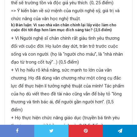
thế sẽ trường tồn và độc giả yêu thích. (0, 25 điểm)
=> Ý kiến bàn về sứ mệnh của người nghệ sỹ, giá trị và
chức năng của văn học nghệ thuật.
b) Bàn luận: Vì sao nhà văn chân chính lại lấy việc làm cho
cuộc đời tốt đẹp hơn làm mục đích sáng tác? (2,5 điểm)
+ Vì Người nghệ sĩ chân chính rất giàu tình yêu thương
đối với cuộc đời. Họ luôn day dứt, trăn trở trước cuộc
sống và con người. (họ là “người cho máu”, là “nhà nhân
đạo từ trong cốt tuỷ”…) (0,5 điểm)
+ Vì họ hiểu rõ khả năng, sức mạnh to lớn của văn
chương. Họ đã dùng văn chương như một công cụ đắc
lực để thực hiện lí tưởng nghệ thuật của mình! Tác phẩm
của họ dù viết theo đề tài nào cũng vẫn để bày tỏ “lòng
thương và tình bác ái, để người gần người hơn”. (0,5
điểm)
+ Họ thực hiện chức năng giáo dục (truyền bá tình yêu
thương con người) bằng cách nào? (1,5 điểm)
– Ca ngợi, khẳng định những cái tốt đẹp của cuộc sống