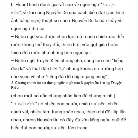
b. Hoài Thanh đánh giá rất cao về ngôn ngữ “
Truyện
Kiều
”, về tài năng Nguyễn Du qua cách diễn đạt giàu hình
ảnh bằng nghệ thuật so sánh: Nguyễn Du là bậc thầy về
ngôn ngữ thơ ca.
– Ngôn ngữ vừa được chọn lọc một cách chính xác đến
mức không thể thay đổi, thêm bớt, vừa gọt giũa hoàn
thiện đến mức như những hòn ngọc quí.
– Ngôn ngữ Truyện Kiều phong phú, sáng tạo như “tiếng
đàn lạ” và thật đặc biệt “lạ” nhưng không có trường hợp
nào vụng về như “tiếng đàn lỡ nhịp ngang cung”
2. Chứng minh tài sử dụng ngôn ngữ của Nguyễn Du trong Truyện
Kiều
(chọn một số dẫn chứng phân tích để chứng minh )
“
Truyện Kiều
” có nhiều con người, nhiều sự kiện, nhiều
cảnh vật, nhiều tâm trạng khác nhau, thậm chí đối lập lẫn
nhau, nhưng Nguyễn Du có đầy đủ vốn liếng ngôn ngữ để
biểu đạt con người, sự kiện, tâm trạng