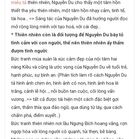
miêu tả
thiên nhiên, Nguyễn Du cho thấy một tâm hồn
thiết tha yêu thiên nhiên, một tâm hồn nhạy cảm, tinh tế,
tài hoa… => Sáng tác của Nguyễn Du đã hướng người đọc
mở rộng lòng mình với tạo hoá, với cái đẹp…
* Thiên nhiên còn là đối tượng để Nguyễn Du bày tỏ
tình cảm với con người, thế nên thiên nhiên ấy thấm
đượm tình người:
Bức tranh mùa xuân là xúc cảm đẹp của nội tâm hai
nàng Kiều và cũng là ước vọng của Nguyễn Du về tuổi trẻ,
hạnh phúc, sự bình an. (Phân tích làm rõ cách Nguyễn Du
tả hình ảnh chim én, hình ảnh cỏ non, hình ảnh hoa lê
trắng, cảnh lễ hội…, nỗi buồn tan cuộc, cõi lòng vấn
vương…=> tất cả được tái hiện một cách đặc biệt gợi
cảm, thấm thía qua đảo ngữ, qua dùng từ láy, qua cách
chấm phá, điểm xuyết…)
Bức tranh thiên nhiên nơi lầu Ngưng Bích hoang vắng, rợn
ngợp hòa với lòng người cô quạnh, tủi thẹn, bẽ bàng.