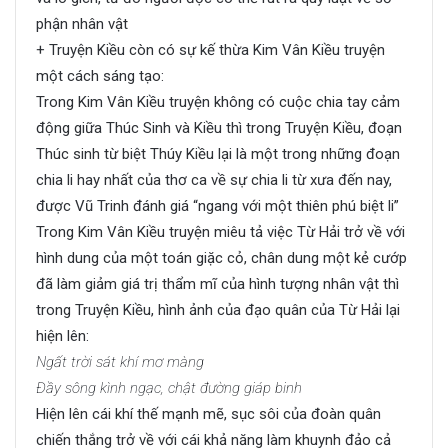
phận nhân vật
+ Truyện Kiều còn có sự kế thừa Kim Vân Kiều truyện
một cách sáng tạo:
Trong Kim Vân Kiều truyện không có cuộc chia tay cảm
động giữa Thúc Sinh và Kiều thì trong Truyện Kiều, đoạn
Thúc sinh từ biệt Thúy Kiều lại là một trong những đoạn
chia li hay nhất của thơ ca về sự chia li từ xưa đến nay,
được Vũ Trinh đánh giá “ngang với một thiên phú biệt li”
Trong Kim Vân Kiều truyện miêu tả việc Từ Hải trở về với
hình dung của một toán giặc cỏ, chân dung một kẻ cướp
đã làm giảm giá trị thẩm mĩ của hình tượng nhân vật thì
trong Truyện Kiều, hình ảnh của đạo quân của Từ Hải lại
hiện lên:
Ngất trời sát khí mơ màng
Đầy sông kình ngạc, chật đường giáp binh
Hiện lên cái khí thế mạnh mẽ, sục sôi của đoàn quân
chiến thắng trở về với cái khả năng làm khuynh đảo cả