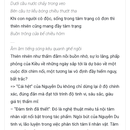
Dưới cầu nước chảy trong veo
Bên cầu tơ liễu bóng chiều thướt tha
Khi con người cô độc, sống trong tâm trạng cô đơn thì
thiên nhiên cũng mang đầy tâm trạng:
Buồn trông cửa bể chiều hôm
…..
Ầm ầm tiếng sóng kêu quanh ghế ngồi
Thiên nhiên như thấm đẫm nỗi buồn nhớ, sự lo lắng, phấp
phỏng của Kiều về những ngày sắp tới là dự báo về một
cuộc đời chìm nổi, một tương lai vô định đầy hiểm nguy,
bất trắc?
=> “Cái hệt” của Nguyễn Du không chỉ dừng lại ở độ chính
xác, đúng đắn mà đạt tới trình độ tinh vi, sâu sắc, giàu
giá trị thẩm mĩ.
– “Đàm tình đã thiết”: Đó là nghệ thuật miêu tả nội tâm
nhân vật nổi bật trong tác phẩm. Ngòi bút của Nguyễn Du
tinh vi, lão luyện trong việc phân tích tâm lí nhân vật. Tâm