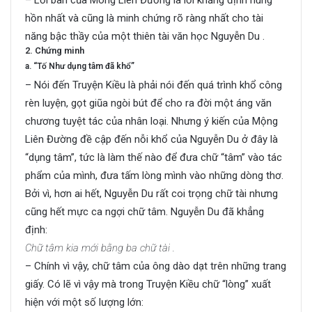
– Lời bàn của Mông Liên Đường là lời khẳng định hùng
hồn nhất và cũng là minh chứng rõ ràng nhất cho tài
năng bậc thầy của một thiên tài văn học Nguyễn Du .
2. Chứng minh
a. “Tố Như dụng tâm đã khổ”
– Nói đến Truyện Kiều là phải nói đến quá trình khổ công
rèn luyện, gọt giũa ngòi bút để cho ra đời một áng văn
chương tuyệt tác của nhân loại. Nhưng ý kiến của Mộng
Liên Đường đề cập đến nỗi khổ của Nguyễn Du ở đây là
“dụng tâm”, tức là làm thế nào để đưa chữ “tâm” vào tác
phẩm của mình, đưa tấm lòng mình vào những dòng thơ.
Bởi vì, hơn ai hết, Nguyễn Du rất coi trọng chữ tài nhưng
cũng hết mực ca ngợi chữ tâm. Nguyễn Du đã khẳng
định:
Chữ tâm kia mới bằng ba chữ tài .
– Chính vì vậy, chữ tâm của ông dào dạt trên những trang
giấy. Có lẽ vì vậy mà trong Truyện Kiều chữ “lòng” xuất
hiện với một số lượng lớn: