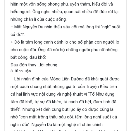
hiện một vốn sống phong phú, uyên thâm, hiểu đời và
hiểu người. Ông nghe nhiều, quan sát nhiều để đúc rút lại
những chân lí của cuộc sống.
– Mắt Nguyễn Du nhìn thấu sáu cõi mà lòng thì “nghĩ suốt
cả đời”.
+ Đó là tấm lòng canh cánh lo cho số phận con người, lo
cho cuộc đời. Ông đã nói hộ những người phụ nữ những
bất công, đau khổ:
Đau đớn thay …lời chung
3. Bình luận
– Lời nhận định của Mộng Liên Đường đã khái quát được
một cách chung nhất những giá trị của Truyện Kiều trên
cả hai lĩnh vực nội dung và nghệ thuật vì “Tố Như dụng
tâm đã khổ, tự sự đã khéo, tả cảnh đã hệt, đàm tình đã
thiết”. Nhưng xét đến cùng bút lực ấy có được cũng là
nhờ “con mắt trông thấu sáu cõi, tấm lòng nghĩ suốt cả
nghìn đời”. Nguyễn Du là một nghệ sĩ chân chính