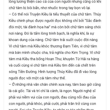
lòng lương thiện cao cả của con người nhưng cũng có khi
chữ tâm bị bôi bẩn, nhơ nhuốc trong tay bọn vô lại.
– Có thể nói Truyện Kiều là tiểu thuyết của chữ tâm. Thúy
Kiều chinh phục được người đọc không chỉ bởi “Sắc đành
đòi một, tài đành họa hai” mà còn bởi chữ tâm sáng chói
nơi nàng. Đó là tấm lòng trinh bạch, là nghĩa khí, là sự
khoan dung của nàng. Chữ tâm trải suốt cuộc đời nàng.
Vì chữ tâm mà Kiều khóc thương Đạm Tiên, vì chữ tâm
mà bán mình chuộc cha, trả nghĩa cho Kim Trọng. Vì chữ
tâm mà Kiều tha bổng Hoạn Thư, khuyên Từ Hải ra hàng
và cuối cùng vì chữ tâm mà Kiều tìm đến cái chết trên
sông Tiền Đường. Hình tượng Thúy Kiều đã đi vào lòng
người đọc với một cái tâm như thế.
– Ở những nhà văn chân chính xưa nay, tâm bao giờ cũng
là cái gốc. Tài và trí chỉ là cành, là ngọn. Người nghệ sĩ
phải vui niềm vui của con người, đau cùng nỗi đau của
con người, phải khóc, phải cười, phải trăn trở cùng con
người. Soi vào Truyện Kiều, ta nhận ra tác phẩm thực