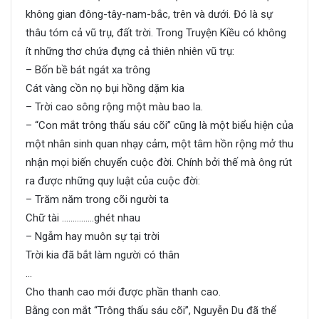
không gian đông-tây-nam-bắc, trên và dưới. Đó là sự
thâu tóm cả vũ trụ, đất trời. Trong Truyện Kiều có không
ít những thơ chứa đựng cả thiên nhiên vũ trụ:
– Bốn bề bát ngát xa trông
Cát vàng cồn nọ bụi hồng dặm kia
– Trời cao sông rộng một màu bao la.
– “Con mắt trông thấu sáu cõi” cũng là một biểu hiện của
một nhân sinh quan nhạy cảm, một tâm hồn rộng mở thu
nhận mọi biến chuyển cuộc đời. Chính bởi thế mà ông rút
ra được những quy luật của cuộc đời:
– Trăm năm trong cõi người ta
Chữ tài ……………ghét nhau
– Ngẫm hay muôn sự tại trời
Trời kia đã bắt làm người có thân
…
Cho thanh cao mới được phần thanh cao.
Bằng con mắt “Trông thấu sáu cõi”, Nguyễn Du đã thể