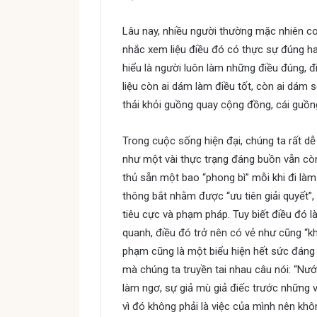
Lâu nay, nhiều người thường mặc nhiên coi
nhắc xem liệu điều đó có thực sự đúng ha
hiểu là người luôn làm những điều đúng, điều
liệu còn ai dám làm điều tốt, còn ai dám s
thải khỏi guồng quay cộng đồng, cái guồng
Trong cuộc sống hiện đại, chúng ta rất dễ
như một vài thực trạng đáng buồn vẫn còn
thủ sẵn một bao “phong bì” mỗi khi đi làm
thông bắt nhằm được “ưu tiên giải quyết”,
tiêu cực và phạm pháp. Tuy biết điều đó 
quanh, điều đó trở nên có vẻ như cũng “kh
phạm cũng là một biểu hiện hết sức đáng l
mà chúng ta truyền tai nhau câu nói: “N
làm ngơ, sự giả mù giả điếc trước những 
vì đó không phải là việc của mình nên khô