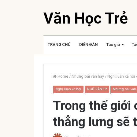
Văn Học Trẻ
TRANG CHỦ
DIỄN ĐÀN
Tác giả
Tá
Home
/
Những bài văn hay
/
Nghị luận xã hội
Nghị luận xã hội
NGỮ VĂN 12
Những bài văn
Trong thế giới
thẳng lưng sẽ 