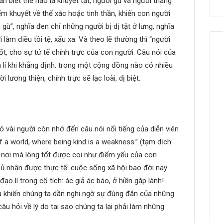
n biết thế nào là khuyết tật, người gù và người thẳng
iếm khuyết về thể xác hoặc tinh thần, khiến con người
gù”, nghĩa đen chỉ những người bị dị tật ở lưng, nghĩa
làm điều tồi tệ, xấu xa. Và theo lẽ thường thì “người
tốt, cho sự tử tế chính trực của con người. Câu nói của
 lí khi khẳng định: trong một cộng đồng nào có nhiều
i lương thiện, chính trực sẽ lạc loài, dị biệt.
ó vài người còn nhớ đến câu nói nổi tiếng của diễn viên
f a world, where being kind is a weakness.” (tạm dịch:
 nơi mà lòng tốt được coi như điểm yếu của con
phủ nhận được thực tế: cuộc sống xã hội bao đời nay
o lí trong cổ tích: ác giả ác báo, ở hiền gặp lành!
u khiến chúng ta dần nghi ngờ sự đúng đắn của những
âu hỏi về lý do tại sao chúng ta lại phải làm những