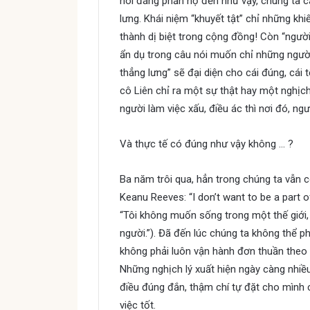
nói đáng phẫn nộ đến như vậy, chúng ta cầ
lưng. Khái niệm “khuyết tật” chỉ những kh
thành dị biệt trong cộng đồng! Còn “người 
ẩn dụ trong câu nói muốn chỉ những người 
thẳng lưng” sẽ đại diện cho cái đúng, cái 
cô Liên chỉ ra một sự thật hay một nghịch
người làm việc xấu, điều ác thì nơi đó, ngườ
Và thực tế có đúng như vậy không … ?
Ba năm trôi qua, hẳn trong chúng ta vẫn c
Keanu Reeves: “I don’t want to be a part o
“Tôi không muốn sống trong một thế giới,
người.”). Đã đến lúc chúng ta không thể 
không phải luôn vận hành đơn thuần theo đạ
Những nghịch lý xuất hiện ngày càng nhiề
điều đúng đắn, thậm chí tự đặt cho mình c
việc tốt.