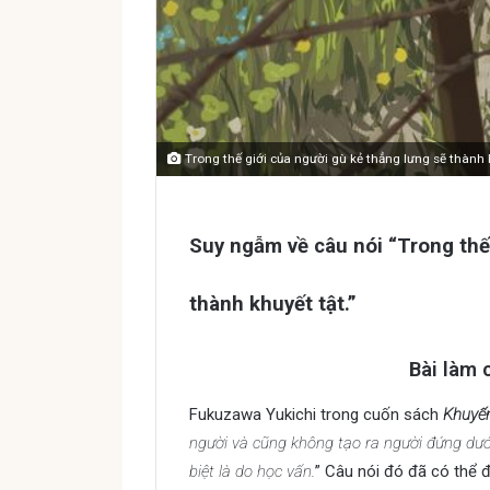
Trong thế giới của người gù kẻ thẳng lưng sẽ thành 
Suy ngẫm về câu nói “Trong thế 
thành khuyết tật.”
Bài làm 
Fukuzawa Yukichi trong cuốn sách
Khuyế
người và cũng không tạo ra người đứng dưới
biệt là do học vấn.
” Câu nói đó đã có thể 