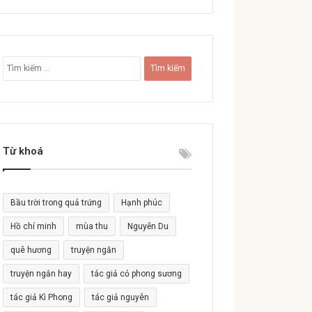
T
ì
m
k
i
ế
Từ khoá
m
c
h
o
Bầu trời trong quả trứng
Hạnh phúc
:
Hồ chí minh
mùa thu
Nguyễn Du
quê hương
truyện ngắn
truyện ngắn hay
tác giả cỏ phong sương
tác giả Kì Phong
tác giả nguyên