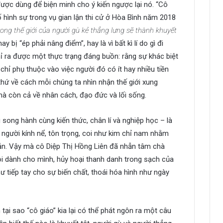
được dùng để biện minh cho ý kiến ngược lại nó. “Cô
ố hình sự trong vụ gian lận thi cử ở Hòa Bình năm 2018
ong thế giới của người gù kẻ thẳng lưng sẽ thành khuyết
ay bị “ép phải nâng điểm”, hay là vì bất kì lí do gì đi
ỉ ra được một thực trạng đáng buồn: rằng sự khác biệt
hỉ phụ thuộc vào việc người đó có ít hay nhiều tiền
thứ về cách mỗi chúng ta nhìn nhận thế giới xung
mà còn cả về nhân cách, đạo đức và lối sống.
song hành cùng kiến thức, chân lí và nghiệp học – là
 người kính nể, tôn trọng, coi như kim chỉ nam nhằm
n. Vậy mà cô Diệp Thị Hồng Liên đã nhẫn tâm chà
hội dành cho mình, hủy hoại thanh danh trong sạch của
 tiếp tay cho sự biến chất, thoái hóa hình như ngày
tại sao “cô giáo” kia lại có thể phát ngôn ra một câu