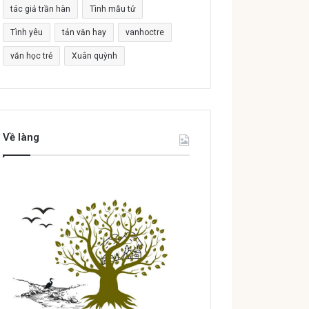
tác giả trần hàn
Tình mẫu tử
Tình yêu
tản văn hay
vanhoctre
văn học trẻ
Xuân quỳnh
Về làng