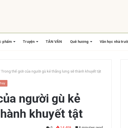
c phẩm
Truyện
TẢN VĂN
Quê hương
Văn học nhà trư
/
Trong thế giới của người gù kẻ thẳng lưng sẽ thành khuyết tật
 hay
 của người gù kẻ
thành khuyết tật
0
14.409
8 minutes read