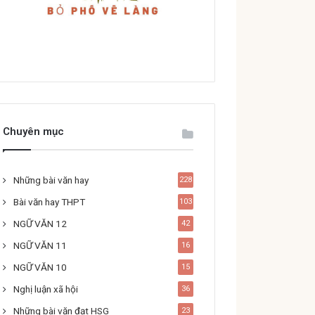
Chuyên mục
Những bài văn hay
228
Bài văn hay THPT
103
NGỮ VĂN 12
42
NGỮ VĂN 11
16
NGỮ VĂN 10
15
Nghị luận xã hội
36
Những bài văn đạt HSG
23