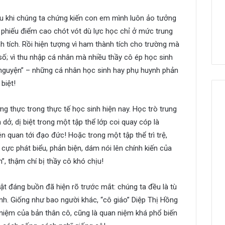
iều khi chúng ta chứng kiến con em mình luôn ảo tưởng
 phiếu điểm cao chót vót dù lực học chỉ ở mức trung
nh tích. Rồi hiện tượng vì ham thành tích cho trường mà
số; vì thu nhập cá nhân mà nhiều thầy cô ép học sinh
 nguyện” – những cá nhân học sinh hay phụ huynh phản
biệt!
g thực trong thực tế học sinh hiện nay. Học trò trung
dở, dị biệt trong một tập thể lớp coi quay cóp là
n quan tới đạo đức! Hoặc trong một tập thể trì trệ,
h cực phát biểu, phản biện, dám nói lên chính kiến của
n”, thậm chí bị thầy cô khó chịu!
ật đáng buồn đã hiện rõ trước mắt: chúng ta đều là tù
nh. Giống như bao người khác, “cô giáo” Diệp Thị Hồng
 niệm của bản thân cô, cũng là quan niệm khá phổ biến