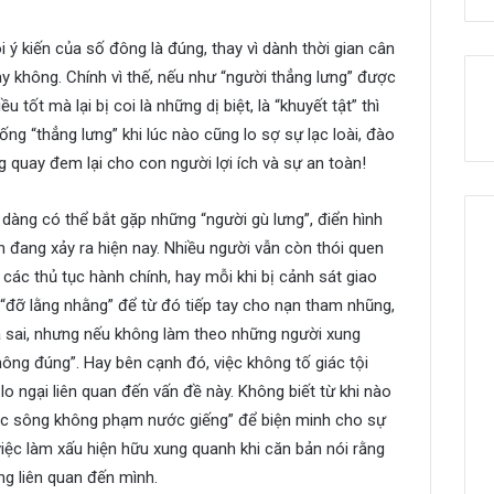
 ý kiến của số đông là đúng, thay vì dành thời gian cân
y không. Chính vì thế, nếu như “người thẳng lưng” được
 tốt mà lại bị coi là những dị biệt, là “khuyết tật” thì
ống “thẳng lưng” khi lúc nào cũng lo sợ sự lạc loài, đào
 quay đem lại cho con người lợi ích và sự an toàn!
 dàng có thể bắt gặp những “người gù lưng”, điển hình
 đang xảy ra hiện nay. Nhiều người vẫn còn thói quen
 các thủ tục hành chính, hay mỗi khi bị cảnh sát giao
 “đỡ lằng nhằng” để từ đó tiếp tay cho nạn tham nhũng,
là sai, nhưng nếu không làm theo những người xung
ông đúng”. Hay bên cạnh đó, việc không tố giác tội
o ngại liên quan đến vấn đề này. Không biết từ khi nào
ước sông không phạm nước giếng” để biện minh cho sự
việc làm xấu hiện hữu xung quanh khi căn bản nói rằng
ng liên quan đến mình.