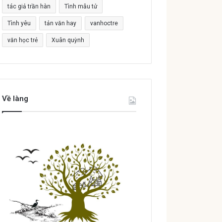
tác giả trần hàn
Tình mẫu tử
Tình yêu
tản văn hay
vanhoctre
văn học trẻ
Xuân quỳnh
Về làng