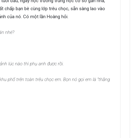
 tuổi đầu, ngày học trường trung học cơ sở gần nhà,
 Bất chấp bạn bè cùng lớp trêu chọc, sẵn sàng lao vào
ảnh của nó. Có một lần Hoàng hỏi.
án nhé?
ảnh lúc nào thì phụ anh được rồi.
u phố trên toàn trêu chọc em. Bọn nó gọi em là “thằng