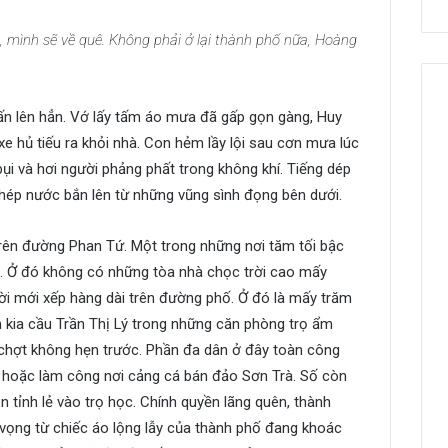
, mình sẽ về quê. Không phải ở lại thành phố nữa, Hoàng
ấn lên hẳn. Vớ lấy tấm áo mưa đã gấp gọn gàng, Huy
xe hủ tiếu ra khỏi nhà. Con hẻm lầy lội sau cơn mưa lúc
ụi và hơi người phảng phất trong không khí. Tiếng dép
nhép nước bắn lên từ những vũng sình đọng bên dưới.
trên đường Phan Tứ. Một trong những nơi tăm tối bậc
ệ. Ở đó không có những tòa nhà chọc trời cao mấy
ời mới xếp hàng dài trên đường phố. Ở đó là mấy trăm
n kia cầu Trần Thị Lý trong những căn phòng trọ ẩm
chợt không hẹn trước. Phần đa dân ở đây toàn công
g hoặc làm công nơi cảng cá bán đảo Sơn Trà. Số còn
ên tỉnh lẻ vào trọ học. Chính quyền lãng quên, thành
 vọng từ chiếc áo lộng lẫy của thành phố đang khoác