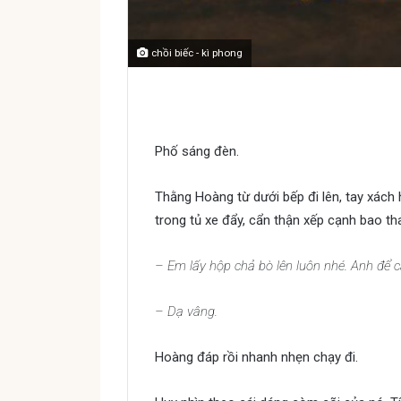
chồi biếc - kì phong
Chồi biếc
Phố sáng đèn.
Thằng Hoàng từ dưới bếp đi lên, tay xách
trong tủ xe đẩy, cẩn thận xếp cạnh bao th
– Em lấy hộp chả bò lên luôn nhé. Anh để 
– Dạ vâng.
Hoàng đáp rồi nhanh nhẹn chạy đi.