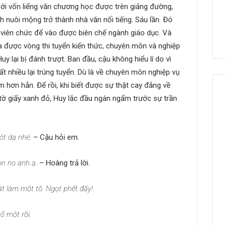
 Với vốn liếng văn chương học được trên giảng đường,
ch nuôi mộng trở thành nhà văn nổi tiếng. Sáu lần. Đó
 viên chức để vào được biên chế ngành giáo dục. Và
a được vòng thi tuyển kiến thức, chuyên môn và nghiệp
 lại bị đánh trượt. Ban đầu, cậu không hiểu lí do vì
t nhiều lại trúng tuyển. Dù là về chuyên môn nghiệp vụ
m hơn hẳn. Để rồi, khi biết được sự thật cay đắng về
tờ giấy xanh đỏ, Huy lắc đầu ngán ngẩm trước sự trần
ót dạ nhé.
– Cậu hỏi em.
òn no anh ạ.
– Hoàng trả lời.
t làm một tô. Ngọt phết đấy!
ố một rồi.