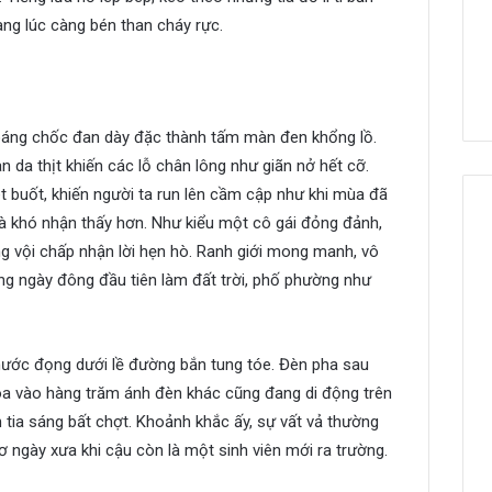
àng lúc càng bén than cháy rực.
hoáng chốc đan dày đặc thành tấm màn đen khổng lồ.
 da thịt khiến các lỗ chân lông như giãn nở hết cỡ.
t buốt, khiến người ta run lên cầm cập như khi mùa đã
à khó nhận thấy hơn. Như kiểu một cô gái đỏng đảnh,
g vội chấp nhận lời hẹn hò. Ranh giới mong manh, vô
ững ngày đông đầu tiên làm đất trời, phố phường như
nước đọng dưới lề đường bắn tung tóe. Đèn pha sau
òa vào hàng trăm ánh đèn khác cũng đang di động trên
 tia sáng bất chợt. Khoảnh khắc ấy, sự vất vả thường
ngày xưa khi cậu còn là một sinh viên mới ra trường.