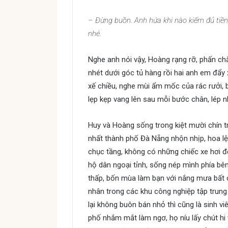
– Đừng buồn. Anh hứa khi nào kiếm đủ tiền
nhé.
Nghe anh nói vậy, Hoàng rạng rỡ, phấn ch
nhét dưới góc tủ hàng rồi hai anh em đẩy 
xế chiều, nghe mùi ẩm mốc của rác rưởi, b
lẹp kẹp vang lên sau mỗi bước chân, lép 
Huy và Hoàng sống trong kiệt mười chín 
nhất thành phố Đà Nẵng nhộn nhịp, hoa l
chục tầng, không có những chiếc xe hơi đ
hộ dân ngoại tỉnh, sống nép mình phía bê
thấp, bốn mùa làm bạn với nắng mưa bất 
nhân trong các khu công nghiệp tập trun
lại không buôn bán nhỏ thì cũng là sinh vi
phố nhắm mắt làm ngơ, họ níu lấy chút hi