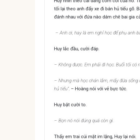
Huy nhìn theo cái dáng còm cõi của nó. Tí
tối lại theo anh đẩy xe đi bán hủ tiếu gõ.
đánh nhau với đứa nào dám chê bai gia c
– Anh ơi, hay là em nghỉ học để phụ anh b
Huy lắc đầu, cười đáp.
– Không được. Em phải đi học. Buổi tối có r
– Nhưng mà học chán lắm, mấy đứa sống kh
hủ tiếu”
. – Hoàng nói với vẻ bực tức.
Huy bật cười to.
– Bọn nó nói đúng quá còn gì.
Thấy em trai cúi mặt im lặng, Huy lại nói.