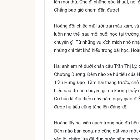
lên mọi thứ. Che đi những góc khuất, nơi 
Chẳng bao giờ chạm đến được!
Hoàng đội chiếc mũ lưỡi trai màu xám, vừa
luôn như thế, sau mỗi buổi học tại trường
chuyện gì. Từ những vụ xích mích nhỏ nhặt
những chi tiết khó hiểu trong bài học, Hoàn
Hai anh em rẽ dưới chân cầu Trần Thị Lý, 
Chương Dương. Đêm nào xe hủ tiếu của H
Trần Hưng Đạo. Tầm hai tháng trước, chỗ 
hiểu sau đó có chuyện gì mà không thấy 
Cơ bản là địa điểm này nằm ngay giao điể
được hủ tiếu cũng tăng lên đáng kể.
Hoàng lấy hai viên gạch trong hốc đá bên 
Đêm nào bán xong, nó cũng cất vào một ch
vào lò, châm lửa để đun nước hầm xương. T