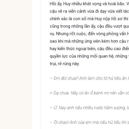
Hồi ấy, Huy nhiều khát vọng và hoài bão.
cậu vẽ ra viễn cảnh vừa đi dạy vừa viết lá
chính xác là con số mà Huy nộp hồ sơ thi
cũng trong những lần ấy, cậu đều vượt qu
vụ. Nhưng rốt cuộc, đến vòng phỏng vấn Huy
sao khi mà những ứng viên kém hơn cậu rấ
hay kiến thức ngoại biên, cậu đều cao điể
quyền lực của những mối quan hệ, những 
trụi, rẻ rúng này.
– Em đói chưa? Anh làm cho tô hủ tiếu ăn l
–
Dạ chưa. Nãy có ăn ổ bánh mì nên vẫn c
– Ừ. Nay anh nấu nhiều nước hầm xương, lá
– Ôi chao! Anh của em mà nấu hủ tiếu thì s