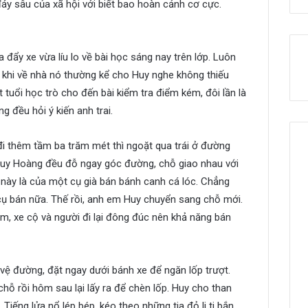
đáy sâu của xã hội với biết bao hoàn cảnh cơ cực.
 đẩy xe vừa líu lo về bài học sáng nay trên lớp. Luôn
, khi về nhà nó thường kể cho Huy nghe không thiếu
 tuổi học trò cho đến bài kiểm tra điểm kém, đôi lần là
g đều hỏi ý kiến anh trai.
đi thêm tầm ba trăm mét thì ngoặt qua trái ở đường
uy Hoàng đều đỗ ngay góc đường, chỗ giao nhau với
này là của một cụ già bán bánh canh cá lóc. Chẳng
cụ bán nữa. Thế rồi, anh em Huy chuyển sang chỗ mới.
m, xe cộ và người đi lại đông đúc nên khả năng bán
vệ đường, đặt ngay dưới bánh xe để ngăn lốp trượt.
ỗ rồi hôm sau lại lấy ra để chèn lốp. Huy cho than
iếng lửa nổ lép bép, kéo theo những tia đỏ li ti bắn