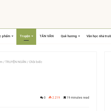
c phẩm
Truyện
TẢN VĂN
Quê hương
Văn học nhà trư
am
/
TRUYỆN NGẮN
/
Chồi biếc
0
2.219
19 minutes read