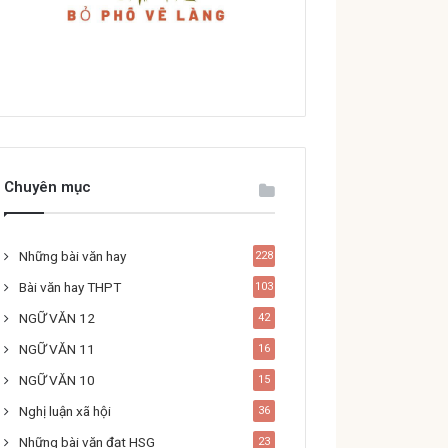
Chuyên mục
Những bài văn hay
228
Bài văn hay THPT
103
NGỮ VĂN 12
42
NGỮ VĂN 11
16
NGỮ VĂN 10
15
Nghị luận xã hội
36
Những bài văn đạt HSG
23