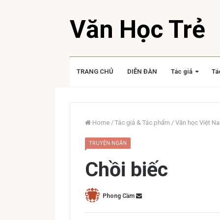
Văn Học Trẻ
TRANG CHỦ
DIỄN ĐÀN
Tác giả
Tá
Home
/
Tác giả & Tác phẩm
/
Văn học Việt N
TRUYỆN NGẮN
Chồi biếc
Phong Cầm