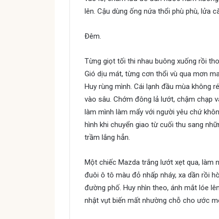
lên. Cậu dùng ống nứa thổi phù phù, lửa c
Đêm.
Từng giọt tối thi nhau buông xuống rồi t
Gió dịu mát, từng cơn thổi vù qua mơn man
Huy rùng mình. Cái lạnh đầu mùa không ré
vào sâu. Chớm đông lả lướt, chậm chạp v
làm mình làm mẩy với người yêu chứ khôn
hình khi chuyển giao từ cuối thu sang nh
trầm lắng hẳn.
Một chiếc Mazda trắng lướt xẹt qua, làm 
đuôi ô tô màu đỏ nhấp nháy, xa dần rồi h
đường phố. Huy nhìn theo, ánh mắt lóe lên
nhật vụt biến mất nhường chỗ cho ước mơ 