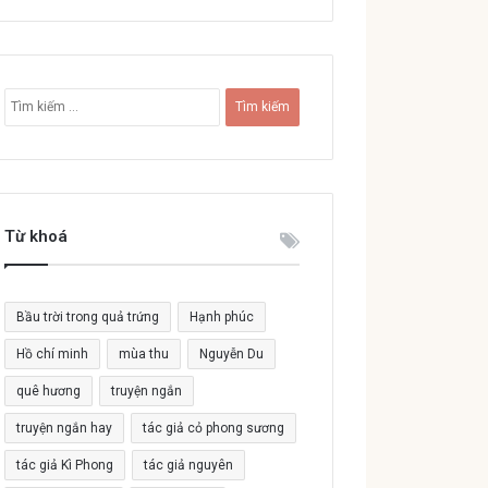
T
ì
m
k
i
ế
Từ khoá
m
c
h
o
Bầu trời trong quả trứng
Hạnh phúc
:
Hồ chí minh
mùa thu
Nguyễn Du
quê hương
truyện ngắn
truyện ngắn hay
tác giả cỏ phong sương
tác giả Kì Phong
tác giả nguyên