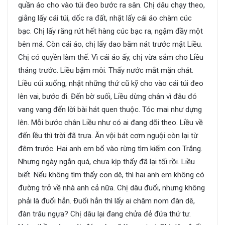
quần áo cho vào túi đeo bước ra sân. Chị dâu chạy theo,
giằng lấy cái túi, dốc ra đất, nhặt lấy cái áo chàm cúc
bạc. Chị lấy răng rứt hết hàng cúc bạc ra, ngậm đầy một
bên má. Còn cái áo, chị lấy dao băm nát trước mặt Liều.
Chị có quyền làm thế. Vì cái áo ấy, chị vừa sắm cho Liều
tháng trước. Liều bặm môi. Thấy nước mắt mặn chát.
Liều cúi xuống, nhặt những thứ cũ kỹ cho vào cái túi đeo
lên vai, bước đi. Đến bờ suối, Liều dừng chân vì đâu đó
vang vang đến lời bài hát quen thuộc. Tóc mai như dựng
lên. Mỗi bước chân Liều như có ai đang dõi theo. Liều về
đến lều thì trời đã trưa. Ăn vội bát cơm nguội còn lại từ
đêm trước. Hai anh em bổ vào rừng tìm kiếm con Trắng.
Nhưng ngày ngắn quá, chưa kịp thấy đã lại tối rồi. Liều
biết. Nếu không tìm thấy con dê, thì hai anh em không có
đường trở về nhà anh cả nữa. Chị dâu đuổi, nhưng không
phải là đuổi hẳn. Đuổi hẳn thì lấy ai chăm nom đàn dê,
đàn trâu ngựa? Chị dâu lại đang chửa đẻ đứa thứ tư.