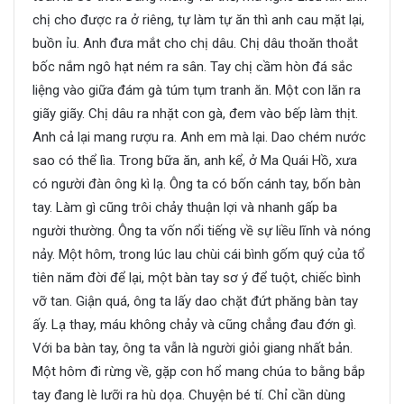
chị cho được ra ở riêng, tự làm tự ăn thì anh cau mặt lại,
buồn ỉu. Anh đưa mắt cho chị dâu. Chị dâu thoăn thoắt
bốc nắm ngô hạt ném ra sân. Tay chị cầm hòn đá sắc
liệng vào giữa đám gà túm tụm tranh ăn. Một con lăn ra
giãy giãy. Chị dâu ra nhặt con gà, đem vào bếp làm thịt.
Anh cả lại mang rượu ra. Anh em mà lại. Dao chém nước
sao có thể lìa. Trong bữa ăn, anh kể, ở Ma Quái Hồ, xưa
có người đàn ông kì lạ. Ông ta có bốn cánh tay, bốn bàn
tay. Làm gì cũng trôi chảy thuận lợi và nhanh gấp ba
người thường. Ông ta vốn nổi tiếng về sự liều lĩnh và nóng
nảy. Một hôm, trong lúc lau chùi cái bình gốm quý của tổ
tiên năm đời để lại, một bàn tay sơ ý để tuột, chiếc bình
vỡ tan. Giận quá, ông ta lấy dao chặt đứt phăng bàn tay
ấy. Lạ thay, máu không chảy và cũng chẳng đau đớn gì.
Với ba bàn tay, ông ta vẫn là người giỏi giang nhất bản.
Một hôm đi rừng về, gặp con hổ mang chúa to bằng bắp
tay đang lè lưỡi ra hù dọa. Chuyện bé tí. Chỉ cần dùng