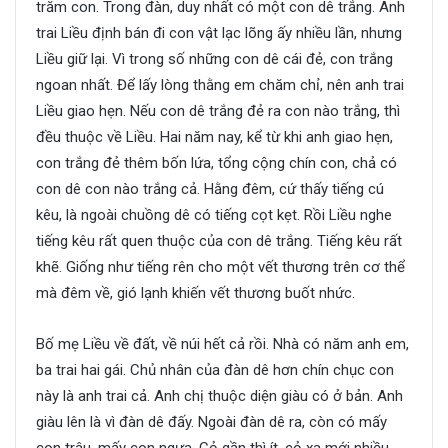
trăm con. Trong đàn, duy nhất có một con dê trắng. Anh
trai Liều định bán đi con vật lạc lõng ấy nhiều lần, nhưng
Liều giữ lại. Vì trong số những con dê cái đẻ, con trắng
ngoan nhất. Để lấy lòng thằng em chăm chỉ, nên anh trai
Liều giao hẹn. Nếu con dê trắng đẻ ra con nào trắng, thì
đều thuộc về Liều. Hai năm nay, kể từ khi anh giao hẹn,
con trắng đẻ thêm bốn lứa, tổng cộng chín con, chả có
con dê con nào trắng cả. Hằng đêm, cứ thấy tiếng cú
kêu, là ngoài chuồng dê có tiếng cọt kẹt. Rồi Liều nghe
tiếng kêu rất quen thuộc của con dê trắng. Tiếng kêu rất
khẽ. Giống như tiếng rên cho một vết thương trên cơ thể
mà đêm về, gió lạnh khiến vết thương buốt nhức.
Bố mẹ Liều về đất, về núi hết cả rồi. Nhà có năm anh em,
ba trai hai gái. Chủ nhân của đàn dê hơn chín chục con
này là anh trai cả. Anh chị thuộc diện giàu có ở bản. Anh
giàu lên là vì đàn dê đấy. Ngoài đàn dê ra, còn có mấy
con trâu, mấy con ngựa. Cỏ gần thì ít, cỏ xa mới nhiều.