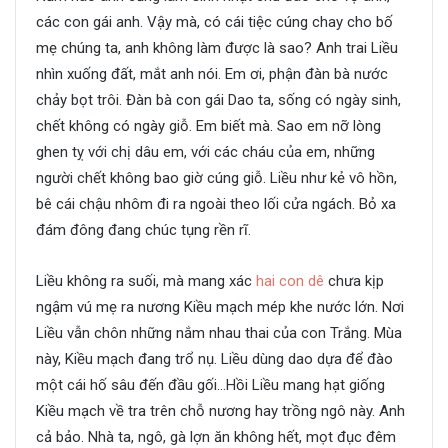
các con gái anh. Vậy mà, có cái tiệc cúng chay cho bố
mẹ chúng ta, anh không làm được là sao? Anh trai Liều
nhìn xuống đất, mắt anh nói. Em ơi, phận đàn bà nước
chảy bọt trôi. Đàn bà con gái Dao ta, sống có ngày sinh,
chết không có ngày giỗ. Em biết mà. Sao em nỡ lòng
ghen tỵ với chị dâu em, với các cháu của em, những
người chết không bao giờ cúng giỗ. Liều như kẻ vô hồn,
bê cái chậu nhôm đi ra ngoài theo lối cửa ngách. Bỏ xa
đám đông đang chúc tụng rền rĩ.
Liều không ra suối, mà mang xác
hai con dê
chưa kịp
ngậm vú mẹ ra nương Kiều mạch mép khe nước lớn. Nơi
Liều vẫn chôn những nắm nhau thai của con Trắng. Mùa
này, Kiều mạch đang trổ nụ. Liều dùng dao dựa để đào
một cái hố sâu đến đầu gối…Hồi Liều mang hạt giống
Kiều mạch về tra trên chỗ nương hay trồng ngô này. Anh
cả bảo. Nhà ta, ngô, gà lợn ăn không hết, mọt đục đêm