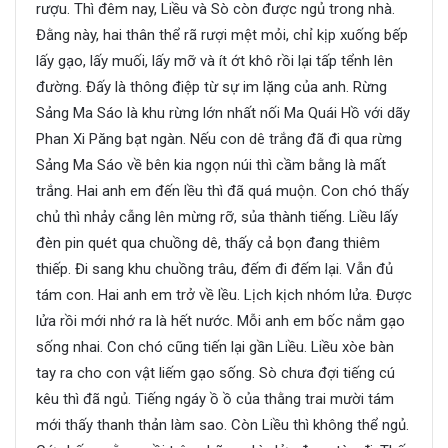
rượu. Thì đêm nay, Liều và Sò còn được ngủ trong nhà.
Đằng này, hai thân thể rã rượi mệt mỏi, chỉ kịp xuống bếp
lấy gạo, lấy muối, lấy mỡ và ít ớt khô rồi lại tấp tểnh lên
đường. Đấy là thông điệp từ sự im lặng của anh. Rừng
Sảng Ma Sáo là khu rừng lớn nhất nối Ma Quái Hồ với dãy
Phan Xi Păng bạt ngàn. Nếu con dê trắng đã đi qua rừng
Sảng Ma Sáo về bên kia ngọn núi thì cầm bằng là mất
trắng. Hai anh em đến lều thì đã quá muộn. Con chó thấy
chủ thì nhảy cẫng lên mừng rỡ, sủa thành tiếng. Liều lấy
đèn pin quét qua chuồng dê, thấy cả bọn đang thiêm
thiếp. Đi sang khu chuồng trâu, đếm đi đếm lại. Vẫn đủ
tám con. Hai anh em trở về lều. Lịch kịch nhóm lửa. Được
lửa rồi mới nhớ ra là hết nước. Mỗi anh em bốc nắm gạo
sống nhai. Con chó cũng tiến lại gần Liều. Liều xòe bàn
tay ra cho con vật liếm gạo sống. Sò chưa đợi tiếng cú
kêu thì đã ngủ. Tiếng ngáy ồ ồ của thằng trai mười tám
mới thấy thanh thản làm sao. Còn Liều thì không thể ngủ.