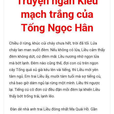
Truyện ngắn Kiều
mạch trắng của
Tống Ngọc Hân
Chiều ở rừng, khúc củi cháy chưa hết, trời đã tối. Lửa
cháy lan man suốt đêm. Nếu không có lửa, Liều cảm thấy
đêm không dứt, cứ đêm mãi. Lều nương nhờ ngọn lửa
mà bớt lạnh. Đêm nào cũng thế, đợi con cú trên ngọn
cây Tống quá sủ già kêu lên vài tiếng, thì Liều mới yên
tâm ngủ. Em trai Liều ấy, mười tám tuổi mà sợ tiếng cú,
chả bao giờ dám ngủ lại rừng một mình. Liều thì ngược
lại. Tiếng cú cô đơn cứ đều đặn mỗi đêm lại khiến Liều
thấy bớt trống trải, lạnh lẽo.
Đàn dê nhà anh trai Liều đông nhất Ma Quái Hồ. Gần