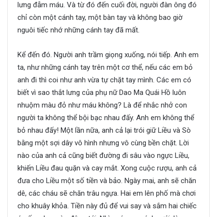
lưng đẫm máu. Và từ đó đến cuối đời, người đàn ông đó
chỉ còn một cánh tay, một bàn tay và không bao giờ
nguôi tiếc nhớ những cánh tay đã mất.
Kể đến đó. Người anh trầm giọng xuống, nói tiếp. Anh em
ta, như những cánh tay trên một cơ thể, nếu các em bỏ
anh đi thì coi như anh vừa tự chặt tay mình. Các em có
biết vì sao thắt lưng của phụ nữ Dao Ma Quái Hồ luôn
nhuộm màu đỏ như máu không? Là để nhắc nhở con
người ta không thể bội bạc nhau đấy. Anh em không thể
bỏ nhau đấy! Một lần nữa, anh cả lại trói giữ Liều và Sò
bằng một sợi dây vô hình nhưng vô cùng bền chặt. Lời
nào của anh cả cũng biết đường đi sâu vào ngực Liều,
khiến Liều đau quặn và cay mắt. Xong cuộc rượu, anh cả
đưa cho Liều một số tiền và bảo. Ngày mai, anh sẽ chăn
dê, các cháu sẽ chăn trâu ngựa. Hai em lên phố mà chơi
cho khuây khỏa. Tiền này đủ để vui say và sắm hai chiếc