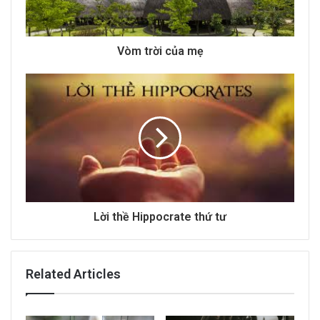
l
a
d
d
Vòm trời của mẹ
r
e
s
s
Lời thề Hippocrate thứ tư
Related Articles