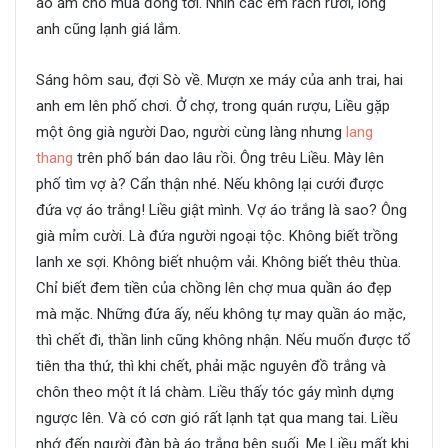
áo ấm cho mùa đông tới. Nhìn các em rách rưới, lòng
anh cũng lạnh giá lắm.
Sáng hôm sau, đợi Sò về. Mượn xe máy của anh trai, hai
anh em lên phố chơi. Ở chợ, trong quán rượu, Liều gặp
một ông già người Dao, người cùng làng nhưng
lang
thang
trên phố bán dao lâu rồi. Ông trêu Liều. Mày lên
phố tìm vợ à? Cẩn thận nhé. Nếu không lại cưới được
đứa vợ áo trắng! Liều giật mình. Vợ áo trắng là sao? Ông
già mỉm cười. Là đứa người ngoại tộc. Không biết trồng
lanh xe sợi. Không biết nhuộm vải. Không biết thêu thùa.
Chỉ biết đem tiền của chồng lên chợ mua quần áo đẹp
mà mặc. Những đứa ấy, nếu không tự may quần áo mặc,
thì chết đi, thần linh cũng không nhận. Nếu muốn được tổ
tiên tha thứ, thì khi chết, phải mặc nguyên đồ trắng và
chôn theo một ít lá chàm. Liều thấy tóc gáy mình dựng
ngược lên. Và có cơn gió rất lạnh tạt qua mang tai. Liều
nhớ đến người đàn bà áo trắng bên suối. Mẹ Liều mất khi