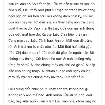
sau khi dặn dò Sò cẩn thận, Liều về bản từ lúc tơ mơ. Khi
qua suối, Liều thấy một phụ nữ mặc áo trắng muốt đang
ngồi nghịch sỏi trên bờ. Liều không dám nhìn kỹ, chỉ liếc
qua rồi chạy về. Tới đầu nhà, đã thấy tiếng anh trai đang
quát tháo ai đó. Vào nhà, thì thấy đứa con gái anh đứng
dựa cột, mắt hoe đỏ. Ra thế. Liều đi ra bếp, thấy anh
đang mài dao. Liều đánh bạo. Anh ơi! Mất con dê trắng
rồi. Anh trai mở to mắt, cộc lốc. Mất thật hả? Liều gật
đầu. Chị dâu chưa rõ đầu đuôi đã gào lên ngoài sân. Đồ
chúng bay ăn hại. Cút khỏi nhà tao! Ai nuôi chúng mày
từng ấy năm? Ai cho chúng mày cái chữ cô giáo? Ai cấp
sắc cho chúng mày? Ai chuẩn bị bạc chờ ngày chúng
mày lấy vợ? Mà chúng mày hại tao? Cút hết cả đi…
Liều đứng đến chục phút. Thấy anh trai không nói gì.
Không rõ ý anh thế nào. Anh muốn Liều đi như chị dâu
bảo, hay anh muốn Liều ở lại? Liều vào nhà, chọn mấy bộ