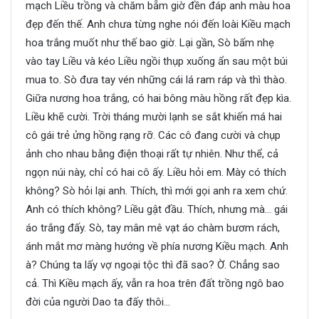
mạch Liều trồng và chăm bẵm giờ đền đáp anh màu hoa
đẹp đến thế. Anh chưa từng nghe nói đến loài Kiều mạch
hoa trắng muốt như thế bao giờ. Lại gần, Sò bấm nhẹ
vào tay Liều và kéo Liều ngồi thụp xuống ẩn sau một búi
mua to. Sò đưa tay vén những cái lá ram ráp và thì thào.
Giữa nương hoa trắng, có hai bông màu hồng rất đẹp kìa.
Liều khẽ cười. Trời tháng mười lạnh se sắt khiến má hai
cô gái trẻ ửng hồng rạng rỡ. Các cô đang cười và chụp
ảnh cho nhau bằng điện thoại rất tự nhiên. Như thể, cả
ngọn núi này, chỉ có hai cô ấy. Liều hỏi em. Mày có thích
không? Sò hỏi lại anh. Thích, thì mới gọi anh ra xem chứ.
Anh có thích không? Liều gật đầu. Thích, nhưng mà… gái
áo trắng đấy. Sò, tay mân mê vạt áo chàm bươm rách,
ánh mắt mơ màng hướng về phía nương Kiều mạch. Anh
à? Chúng ta lấy vợ ngoại tộc thì đã sao? Ờ. Chẳng sao
cả. Thì Kiều mạch ấy, vẫn ra hoa trên đất trồng ngô bao
đời của người Dao ta đấy thôi…