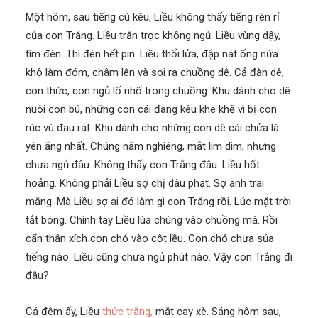
Một hôm, sau tiếng cú kêu, Liều không thấy tiếng rên rỉ
của con Trắng. Liều trằn trọc không ngủ. Liều vùng dậy,
tìm đèn. Thì đèn hết pin. Liều thổi lửa, đập nát ống nứa
khô làm đóm, châm lên và soi ra chuồng dê. Cả đàn dê,
con thức, con ngủ lố nhố trong chuồng. Khu dành cho dê
nuôi con bú, những con cái đang kêu khe khẽ vì bị con
rúc vú đau rát. Khu dành cho những con dê cái chửa là
yên ắng nhất. Chúng nằm nghiêng, mắt lim dim, nhưng
chưa ngủ đâu. Không thấy con Trắng đâu. Liều hốt
hoảng. Không phải Liều sợ chị dâu phạt. Sợ anh trai
mắng. Mà Liều sợ ai đó làm gì con Trắng rồi. Lúc mặt trời
tắt bóng. Chính tay Liều lùa chúng vào chuồng mà. Rồi
cẩn thận xích con chó vào cột lều. Con chó chưa sủa
tiếng nào. Liều cũng chưa ngủ phút nào. Vậy con Trắng đi
đâu?
Cả đêm ấy, Liều
thức trắng,
mắt cay xè. Sáng hôm sau,