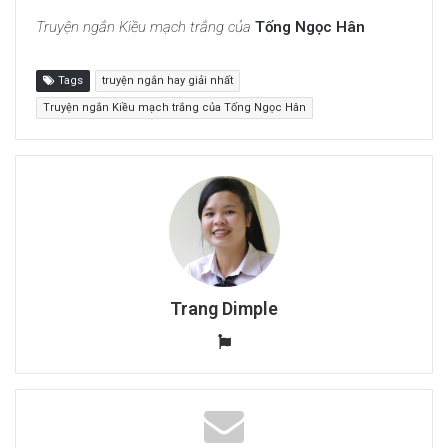
Truyện ngắn Kiều mạch trắng của
Tống Ngọc Hân
Tags
truyện ngắn hay giải nhất
Truyện ngắn Kiều mạch trắng của Tống Ngọc Hân
Trang Dimple
W
e
b
s
i