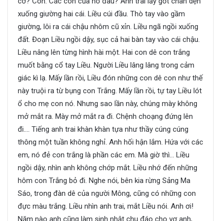
cơ? Con. Các con của nó đâu? Anh trai lấy gót chân dện
xuống giường hai cái. Liều cúi đầu. Thò tay vào gầm
giường, lôi ra cái chậu nhôm cũ xỉn. Liều ngã ngồi xuống
đất. Đoạn Liều ngồi dậy, sục cả hai bàn tay vào cái chậu.
Liều nâng lên từng hình hài một. Hai con dê con trắng
muốt bằng cổ tay Liều. Người Liều lâng lâng trong cảm
giác kì lạ. Mấy lần rồi, Liều đón những con dê con như thế
này truội ra từ bụng con Trắng. Mấy lần rồi, tự tay Liều lót
ổ cho mẹ con nó. Nhưng sao lần này, chúng mày không
mở mắt ra. Mày mở mắt ra đi. Chệnh choạng đứng lên
đi…. Tiếng anh trai khàn khàn tựa như thầy cúng cúng
thông một tuần không nghỉ. Anh hối hận lắm. Hứa với các
em, nó đẻ con trắng là phần các em. Mà giờ thì… Liều
ngồi dậy, nhìn anh không chớp mắt. Liều nhớ đến những
hôm con Trắng bỏ đi. Nghe nói, bên kia rừng Sảng Ma
Sáo, trong đàn dê của người Mông, cũng có những con
đực màu trắng. Liều nhìn anh trai, mắt Liều nói. Anh ơi!
Năm nào anh cũng làm sinh nhật chu đáo cho vợ anh,