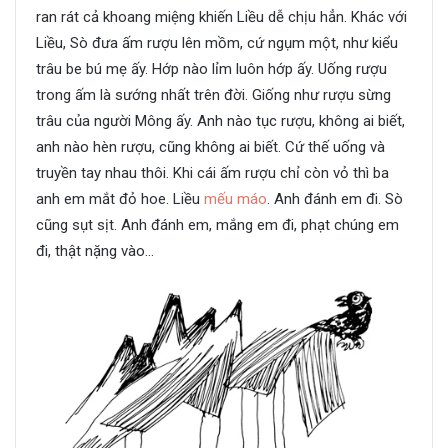
ran rát cả khoang miệng khiến Liều dễ chịu hẳn. Khác với
Liều, Sò đưa ấm rượu lên mồm, cứ ngụm một, như kiểu
trâu be bú mẹ ấy. Hớp nào lỉm luôn hớp ấy. Uống rượu
trong ấm là sướng nhất trên đời. Giống như rượu sừng
trâu của người Mông ấy. Anh nào tục rượu, không ai biết,
anh nào hèn rượu, cũng không ai biết. Cứ thế uống và
truyền tay nhau thôi. Khi cái ấm rượu chỉ còn vỏ thì ba
anh em mắt đỏ hoe. Liều
mếu máo
. Anh đánh em đi. Sò
cũng sụt sịt. Anh đánh em, mắng em đi, phạt chúng em
đi, thật nặng vào…