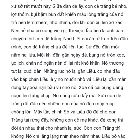
xứ sở rét mướt này. Giữa đàn dê ấy, con dê trắng bé nhỏ,
lọt thỏm, bụi bặm bùn đất khiến màu lông trắng của nó
trở nên lem nhem, nhọ nhĩnh, đôi khi còn xù lên xơ xác.
Nên hễ nhà có công việc gì, thì việc đầu tiên là anh bàn
chuyện thịt con dê trắng. Như biết cái án tử treo trên đầu
mình, con dê trắng chửa đẻ liên tục. Cứ đều đặn mỗi
năm hai lứa. Mỗi khi đến gần ngày đẻ, bụng nó tròn xoe,
ục ịch, chân nó ngắn nên đi lại rất khó khăn. Nó thường
tụt lại cuối đàn. Những lúc nó lại gần Liều, cọ nhẹ đầu
vào bắp chân Liều là ý nó muốn nhờ vả. Liều lại cần mẫn
dùng tay xoa nặn bầu vú cho nó. Xoa cả cái bụng đang
cuộn lên từng chặp. Nó căng sữa đấy mà. Sữa con dê
trắng rất đặc nên những con của nó đều mập mạp,
chóng lớn. Mấy lần, chính Sò và Liều đỡ đẻ cho con
Trắng tại rừng đấy. Những con dê mẹ khác, đẻ xong thì
đòi ăn nhau thai cho nhanh lại sức. Còn con Trắng thì
không. Nó chỉ lẳng lặng nhìn theo nắm nhau Liều bỏ vào