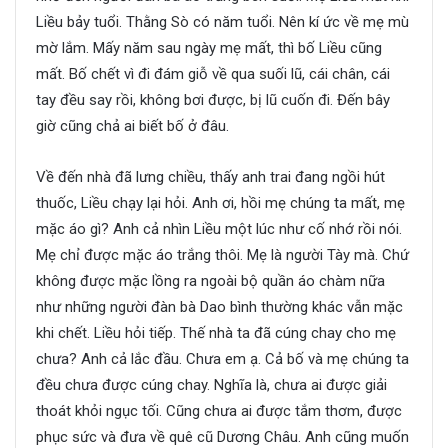
Liều bảy tuổi. Thằng Sò có năm tuổi. Nên kí ức về mẹ mù
mờ lắm. Mấy năm sau ngày mẹ mất, thì bố Liều cũng
mất. Bố chết vì đi đám giỗ về qua suối lũ, cái chân, cái
tay đều say rồi, không bơi được, bị lũ cuốn đi. Đến bây
giờ cũng chả ai biết bố ở đâu.
Về đến nhà đã lưng chiều, thấy anh trai đang ngồi hút
thuốc, Liều chạy lại hỏi. Anh ơi, hồi mẹ chúng ta mất, mẹ
mặc áo gì? Anh cả nhìn Liều một lúc như cố nhớ rồi nói.
Mẹ chỉ được mặc áo trắng thôi. Mẹ là người Tày mà. Chứ
không được mặc lồng ra ngoài bộ quần áo chàm nữa
như những người đàn bà Dao bình thường khác vẫn mặc
khi chết. Liều hỏi tiếp. Thế nhà ta đã cúng chay cho mẹ
chưa? Anh cả lắc đầu. Chưa em ạ. Cả bố và mẹ chúng ta
đều chưa được cúng chay. Nghĩa là, chưa ai được giải
thoát khỏi ngục tối. Cũng chưa ai được tắm thơm, được
phục sức và đưa về quê cũ Dương Châu. Anh cũng muốn