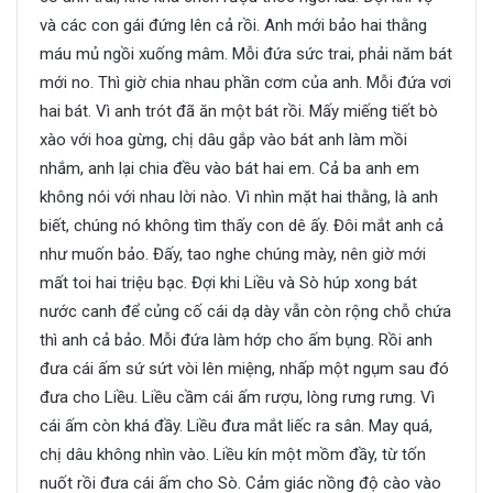
và các con gái đứng lên cả rồi. Anh mới bảo hai thằng
máu mủ ngồi xuống mâm. Mỗi đứa sức trai, phải năm bát
mới no. Thì giờ chia nhau phần cơm của anh. Mỗi đứa vơi
hai bát. Vì anh trót đã ăn một bát rồi. Mấy miếng tiết bò
xào với hoa gừng, chị dâu gắp vào bát anh làm mồi
nhắm, anh lại chia đều vào bát hai em. Cả ba anh em
không nói với nhau lời nào. Vì nhìn mặt hai thằng, là anh
biết, chúng nó không tìm thấy con dê ấy. Đôi mắt anh cả
như muốn bảo. Đấy, tao nghe chúng mày, nên giờ mới
mất toi hai triệu bạc. Đợi khi Liều và Sò húp xong bát
nước canh để củng cố cái dạ dày vẫn còn rộng chỗ chứa
thì anh cả bảo. Mỗi đứa làm hớp cho ấm bụng. Rồi anh
đưa cái ấm sứ sứt vòi lên miệng, nhấp một ngụm sau đó
đưa cho Liều. Liều cầm cái ấm rượu, lòng rưng rưng. Vì
cái ấm còn khá đầy. Liều đưa mắt liếc ra sân. May quá,
chị dâu không nhìn vào. Liều kín một mồm đầy, từ tốn
nuốt rồi đưa cái ấm cho Sò. Cảm giác nồng độ cào vào