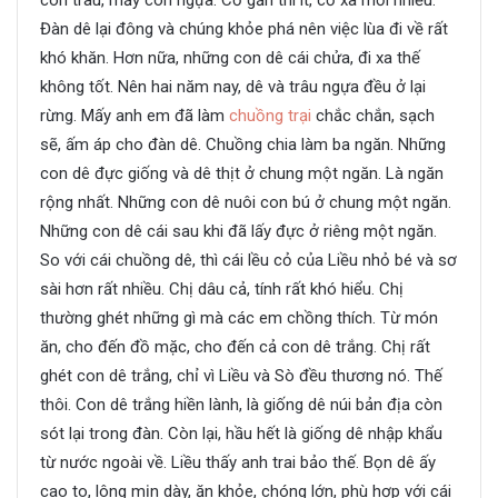
Đàn dê lại đông và chúng khỏe phá nên việc lùa đi về rất
khó khăn. Hơn nữa, những con dê cái chửa, đi xa thế
không tốt. Nên hai năm nay, dê và trâu ngựa đều ở lại
rừng. Mấy anh em đã làm
chuồng trại
chắc chắn, sạch
sẽ, ấm áp cho đàn dê. Chuồng chia làm ba ngăn. Những
con dê đực giống và dê thịt ở chung một ngăn. Là ngăn
rộng nhất. Những con dê nuôi con bú ở chung một ngăn.
Những con dê cái sau khi đã lấy đực ở riêng một ngăn.
So với cái chuồng dê, thì cái lều cỏ của Liều nhỏ bé và sơ
sài hơn rất nhiều. Chị dâu cả, tính rất khó hiểu. Chị
thường ghét những gì mà các em chồng thích. Từ món
ăn, cho đến đồ mặc, cho đến cả con dê trắng. Chị rất
ghét con dê trắng, chỉ vì Liều và Sò đều thương nó. Thế
thôi. Con dê trắng hiền lành, là giống dê núi bản địa còn
sót lại trong đàn. Còn lại, hầu hết là giống dê nhập khẩu
từ nước ngoài về. Liều thấy anh trai bảo thế. Bọn dê ấy
cao to, lông mịn dày, ăn khỏe, chóng lớn, phù hợp với cái