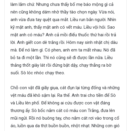
làm lắm chứ. Nhưng chưa thấy bố mẹ báo mộng gì cả
nên cũng không dám nhờ thầy tào chọn ngày. Vừa nói,
anh vừa đưa tay quệt qua mắt. Liều run bắn người. Nhìn
kỹ mặt anh, thấy mặt anh có vết máu. Liều vội hỏi. Sao
mặt anh có máu? Anh cả mồi điếu thuốc thứ hai rồi trả
lời. Anh giết con dê trắng rồi. Hôm nay sinh nhật chị dâu
mà. Để nó làm gì. Có phen, anh em ta mất nhau. Nó đã
bỏ ta đi một lần. Thì nó cũng sẽ đi được lần nữa. Liều
thảng thốt giây lát rồi đứng bật dậy, chạy thẳng ra bờ
suối. Sò lóc nhóc chạy theo.
Chỗ con vật đã giãy giụa, cát đụn lại từng đống và những
vệt máu đã khô sậm lại. Ra thế. Anh trai cho tiền để Sò
và Liều lên phố. Để không ai cứu được con vật đáng
thương ấy. Sò bốc nắm cát có máu con Trắng, đưa lên
mũi ngửi. Rồi nó buông tay, cho nắm cát rơi vào trong cổ
áo, luồn qua da thịt buồn buồn, nhột nhạt. Những cơn gió