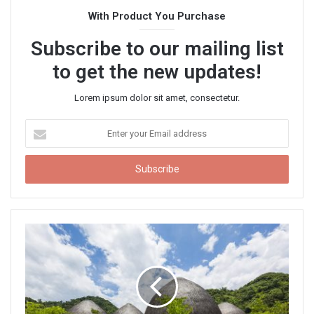
t
With Product You Purchase
e
Subscribe to our mailing list
to get the new updates!
Lorem ipsum dolor sit amet, consectetur.
E
n
t
e
r
y
o
u
r
E
m
a
i