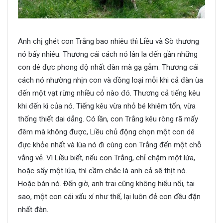
Anh chị ghét con Trắng bao nhiêu thì Liều và Sò thương
nó bấy nhiêu. Thương cái cách nó lân la đến gần những
con dê đực phong độ nhất đàn mà gạ gẫm. Thương cái
cách nó nhường nhịn con và đồng loại mỗi khi cả đàn ùa
đến một vạt rừng nhiều cỏ nào đó. Thương cả tiếng kêu
khi đến kì của nó. Tiếng kêu vừa nhỏ bé khiêm tốn, vừa
thống thiết dai dẳng. Có lần, con Trắng kêu ròng rã mấy
đêm mà không được, Liều chủ động chọn một con dê
đực khỏe nhất và lùa nó đi cùng con Trắng đến một chỗ
vắng vẻ. Vì Liều biết, nếu con Trắng, chỉ chậm một lứa,
hoặc sẩy một lứa, thì cầm chắc là anh cả sẽ thịt nó.
Hoặc bán nó. Đến giờ, anh trai cũng không hiểu nổi, tại
sao, một con cái xấu xí như thế, lại luôn đẻ con đều đặn
nhất đàn.