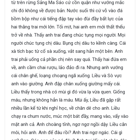
từ trên rừng Sảng Ma Sáo cứ cồn quặn như vướng mắc
chi đó không về được bản. Nước suối thì cứ vỗ vào đá
bồm bộp như cái tiếng đập tay vào đùi đầy bất lực của
hai thằng trai mới lớn. Tối mịt, hai anh em mới thất thểu
trở về nhà. Thấy anh trai đang chúc tụng mọi người. Mọi
người chúc tụng chị dâu. Bụng chị dâu to kềnh càng. Cái
xà tích bạc từ cổ sà xuống, vắt sang hẳn một bên. Anh
trai phải uống cả phần chị nên say quá. Thấy hai đứa em
về, anh cầm chai rượu, lảo đảo đi ra. Nhưng anh vướng
cái chân ghế, loạng choạng ngã xuống. Liều và Sò vực
anh vào giường. Anh đập chân xuống giường mấy cái.
Liều thấy trong nhà có mùi gì đó vừa lạ vừa quen. Giống
máu, nhưng không hẳn là máu. Mùi ấy, Liều đã gặp rất
nhiều lần kể từ khi nghỉ học, về chăn dê cho anh. Liều
chạy ra chum nước, múc một bát đầy, mang vào, vẩy vào
mặt anh cả. Anh choàng tỉnh, ngơ ngơ ngồi dậy. Liều cắn
môi, hỏi anh. Anh để đâu rồi? Anh trai ngơ ngác. Cái gì