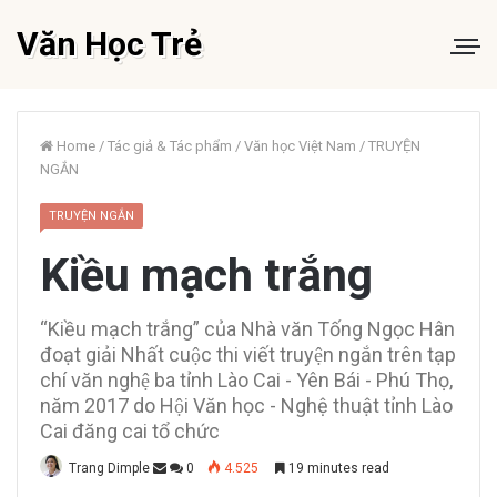
Văn Học Trẻ
Home
/
Tác giả & Tác phẩm
/
Văn học Việt Nam
/
TRUYỆN
NGẮN
TRUYỆN NGẮN
Kiều mạch trắng
“Kiều mạch trắng” của Nhà văn Tống Ngọc Hân
đoạt giải Nhất cuộc thi viết truyện ngắn trên tạp
chí văn nghệ ba tỉnh Lào Cai - Yên Bái - Phú Thọ,
năm 2017 do Hội Văn học - Nghệ thuật tỉnh Lào
Cai đăng cai tổ chức
Trang Dimple
0
4.525
19 minutes read