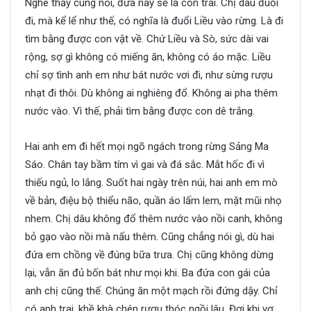
Nghe thầy cúng nói, đứa này sẽ là con trai. Chị dâu đuổi
đi, mà kể lể như thế, có nghĩa là đuổi Liều vào rừng. Là đi
tìm bằng được con vật về. Chứ Liều và Sò, sức dài vai
rộng, sợ gì không có miếng ăn, không có áo mặc. Liều
chỉ sợ tình anh em như bát nước vơi đi, như sừng rượu
nhạt đi thôi. Dù không ai nghiêng đổ. Không ai pha thêm
nước vào. Vì thế, phải tìm bằng được con dê trắng.
Hai anh em đi hết mọi ngõ ngách trong rừng Sảng Ma
Sáo. Chân tay bầm tím vì gai và đá sắc. Mắt hốc đi vì
thiếu ngủ, lo lắng. Suốt hai ngày trên núi, hai anh em mò
về bản, điệu bộ thiểu não, quần áo lấm lem, mặt mũi nhọ
nhem. Chị dâu không đổ thêm nước vào nồi canh, không
bỏ gạo vào nồi mà nấu thêm. Cũng chẳng nói gì, dù hai
đứa em chồng về đúng bữa trưa. Chị cũng không dừng
lại, vẫn ăn đủ bốn bát như mọi khi. Ba đứa con gái của
anh chị cũng thế. Chúng ăn một mạch rồi đứng dậy. Chỉ
có anh trai, khề khà chén rượu thóc ngồi lâu. Đợi khi vợ