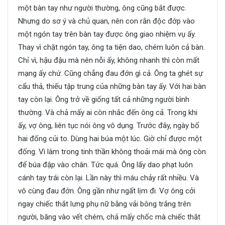
một bàn tay như người thường, ông cũng bắt được.
Nhưng do sơ ý và chủ quan, nên con rắn độc đớp vào
một ngón tay trên bàn tay được ông giao nhiệm vụ ấy.
Thay vì chặt ngón tay, ông ta tiện dao, chém luôn cả bàn.
Chỉ vì, hậu đậu mà nên nỗi ấy, không nhanh thì còn mất
mạng ấy chứ. Cũng chẳng đau đớn gì cả. Ông ta ghét sự
cẩu thả, thiếu tập trung của những bàn tay ấy. Với hai bàn
tay còn lại. Ông trở về giống tất cả những người bình
thường. Và chả mấy ai còn nhắc đến ông cả. Trong khi
ấy, vợ ông, liên tục nói ông vô dụng. Trước đây, ngày bổ
hai đống củi to. Dùng hai búa một lúc. Giờ chỉ được một
đống. Vì làm trong tinh thần không thoải mái mà ông còn
để búa đập vào chân. Tức quá. Ông lấy dao phạt luôn
cánh tay trái còn lại. Lần này thì máu chảy rất nhiều. Và
vô cùng đau đớn. Ông gần như ngất lịm đi. Vợ ông cởi
ngay chiếc thắt lưng phụ nữ bằng vải bông trắng trên
người, băng vào vết chém, chả mấy chốc mà chiếc thắt