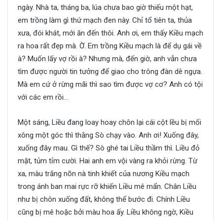
ngày. Nhà ta, tháng ba, lúa chưa bao giờ thiếu một hạt,
em trồng làm gì thứ mạch đen này. Chỉ tổ tiên ta, thủa
xưa, đói khát, mới ăn đến thôi. Anh ơi, em thấy Kiều mạch
ra hoa rất đẹp mà. Ờ. Em trồng Kiều mạch là để dụ gái về
à? Muốn lấy vợ rồi à? Nhưng mà, đến giờ, anh vẫn chưa
tìm được người tin tưởng để giao cho trông đàn dê ngựa.
Mà em cứ ở rừng mãi thì sao tìm được vợ cơ? Anh có tội
với các em rồi…
Một sáng, Liều đang loay hoay chôn lại cái cột lều bị mối
xông một góc thì thằng Sò chạy vào. Anh ơi! Xuống đây,
xuống đây mau. Gì thế? Sò ghé tai Liều thầm thì. Liều đỏ
mặt, tủm tỉm cười. Hai anh em vội vàng ra khỏi rừng. Từ
xa, màu trắng nõn nà tinh khiết của nương Kiều mạch
trong ánh ban mai rực rỡ khiến Liều mê mẩn. Chân Liều
như bị chôn xuống đất, không thể bước đi. Chính Liều
cũng bị mê hoặc bởi màu hoa ấy. Liều không ngờ, Kiều