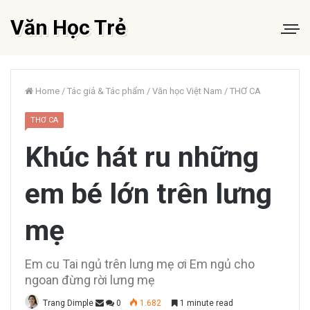
Văn Học Trẻ
Home
/
Tác giả & Tác phẩm
/
Văn học Việt Nam
/
THƠ CA
THƠ CA
Khúc hát ru những
em bé lớn trên lưng
mẹ
Em cu Tai ngủ trên lưng mẹ ơi Em ngủ cho
ngoan đừng rời lưng mẹ
Trang Dimple
0
1.682
1 minute read