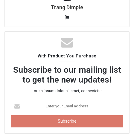
Trang Dimple
W
e
b
s
i
t
With Product You Purchase
e
Subscribe to our mailing list
to get the new updates!
Lorem ipsum dolor sit amet, consectetur.
E
n
t
e
r