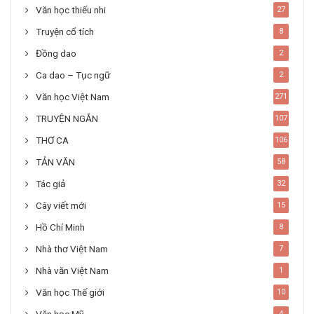
Văn học thiếu nhi
27
Truyện cổ tích
8
Đồng dao
2
Ca dao – Tục ngữ
2
Văn học Việt Nam
271
TRUYỆN NGẮN
107
THƠ CA
106
TẢN VĂN
58
Tác giả
32
Cây viết mới
15
Hồ Chí Minh
8
Nhà thơ Việt Nam
7
Nhà văn Việt Nam
1
Văn học Thế giới
10
4