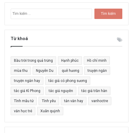
T
ì
m
k
i
Từ khoá
ế
m
c
Bầu trời trong quả trứng
Hạnh phúc
Hồ chí minh
h
o
mùa thu
Nguyễn Du
quê hương
truyện ngắn
:
truyện ngắn hay
tác giả cỏ phong sương
tác giả Kì Phong
tác giả nguyên
tác giả trần hàn
Tình mẫu tử
Tình yêu
tản văn hay
vanhoctre
văn học trẻ
Xuân quỳnh