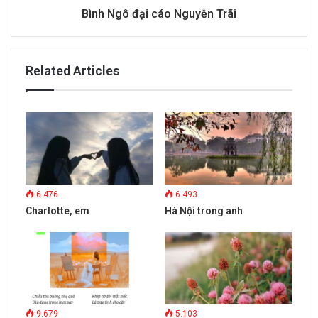
Bình Ngô đại cáo Nguyễn Trãi
Related Articles
6.476
6.493
Charlotte, em
Hà Nội trong anh
9.679
5.103