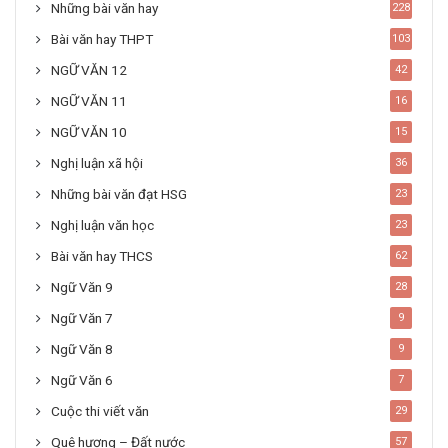
Những bài văn hay
228
Bài văn hay THPT
103
NGỮ VĂN 12
42
NGỮ VĂN 11
16
NGỮ VĂN 10
15
Nghị luận xã hội
36
Những bài văn đạt HSG
23
Nghị luận văn học
23
Bài văn hay THCS
62
Ngữ Văn 9
28
Ngữ Văn 7
9
Ngữ Văn 8
9
Ngữ Văn 6
7
Cuộc thi viết văn
29
Quê hương – Đất nước
57