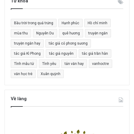
Từ khoá
ế
m
c
Bầu trời trong quả trứng
Hạnh phúc
Hồ chí minh
h
o
mùa thu
Nguyễn Du
quê hương
truyện ngắn
:
truyện ngắn hay
tác giả cỏ phong sương
tác giả Kì Phong
tác giả nguyên
tác giả trần hàn
Tình mẫu tử
Tình yêu
tản văn hay
vanhoctre
văn học trẻ
Xuân quỳnh
Về làng