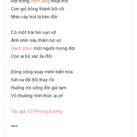
Rơi trong
thinh lặng
mùa trôi
Cơn gió bỗng thành bối rối
Nhìn cây trút lá bên đời
Cõi tạm
Có một trái tim vụn vỡ
Ánh nhìn sâu thẳm bơ vơ
Hạnh phúc
một người mong đợi
Còn ai bỏ xác lìa đời
Cõi tạm
Dòng sông xoay mình biến hóa
Sát na đã đổi thay rồi
Huống chi sống đời giả tạm
Vô thường-tỉnh thức ai ơi!
Cõi tạm
Tác giả: Cỏ Phong Sương
***