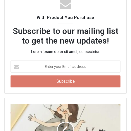
i
t
With Product You Purchase
e
Subscribe to our mailing list
to get the new updates!
Lorem ipsum dolor sit amet, consectetur.
E
n
t
e
r
y
o
u
r
E
m