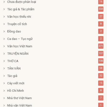
Chưa được phân loại
16
Tác giả & Tác phẩm
334
Văn học thiếu nhi
27
Truyện cổ tích
8
Đồng dao
2
Ca dao – Tục ngữ
2
Văn học Việt Nam
271
TRUYỆN NGẮN
107
THƠ CA
106
TẢN VĂN
58
Tác giả
32
Cây viết mới
15
Hồ Chí Minh
8
Nhà thơ Việt Nam
7
Nhà văn Việt Nam
1