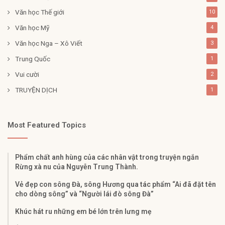
Văn học Thế giới
10
Văn học Mỹ
4
Văn học Nga – Xô Viết
3
Trung Quốc
1
Vui cười
2
TRUYỆN DỊCH
1
Most Featured Topics
Phẩm chất anh hùng của các nhân vật trong truyện ngắn
Rừng xà nu của Nguyễn Trung Thành.
Vẻ đẹp con sông Đà, sông Hương qua tác phẩm “Ai đã đặt tên
cho dòng sông” và “Người lái đò sông Đà”
Khúc hát ru những em bé lớn trên lưng mẹ