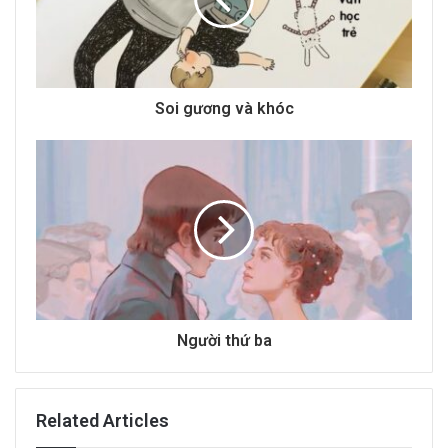
a
i
l
a
d
d
Soi gương và khóc
r
e
s
s
Người thứ ba
Related Articles