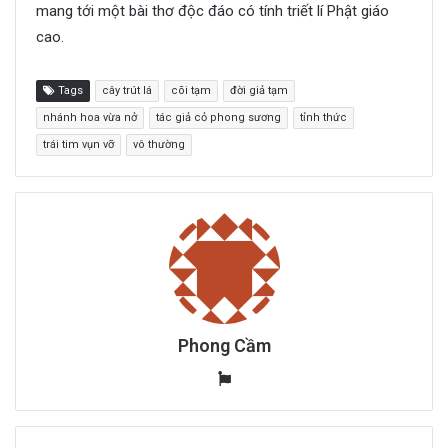
mang tới một bài thơ độc đáo có tính triết lí Phật giáo
cao.
Tags
cây trút lá
cõi tạm
đời giả tạm
nhánh hoa vừa nở
tác giả cỏ phong sương
tỉnh thức
trái tim vụn vỡ
vô thường
Phong Cầm
W
e
b
s