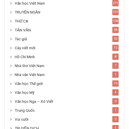
Văn học Việt Nam
271
TRUYỆN NGẮN
107
THƠ CA
106
TẢN VĂN
58
Tác giả
32
Cây viết mới
15
Hồ Chí Minh
8
Nhà thơ Việt Nam
7
Nhà văn Việt Nam
1
Văn học Thế giới
10
Văn học Mỹ
4
Văn học Nga – Xô Viết
3
Trung Quốc
1
Vui cười
2
TRUYỆN DỊCH
1