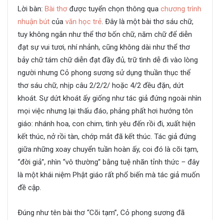
Lời bàn:
Bài thơ
được tuyển chọn thông qua
chương trình
nhuận bút
của
văn học trẻ
. Đây là một bài thơ sáu chữ,
tuy không ngắn như thể thơ bốn chữ, năm chữ để diễn
đạt sự vui tươi, nhí nhảnh, cũng không dài như thể thơ
bảy chữ tám chữ diễn đạt đầy đủ, trữ tình dễ đi vào lòng
người nhưng Cỏ phong sương sử dụng thuần thục thể
thơ sáu chữ, nhịp câu 2/2/2/ hoặc 4/2 đều đặn, dứt
khoát. Sự dứt khoát ấy giống như tác giả đứng ngoài nhìn
mọi việc nhưng lại thấu đáo, phảng phất hơi hướng tôn
giáo: nhánh hoa, con chim, tình yêu đến rồi đi, xuất hiện
kết thúc, nở rồi tàn, chớp mắt đã kết thúc. Tác giả đứng
giữa những xoay chuyển tuần hoàn ấy, coi đó là cõi tạm,
“đời giả”, nhìn “vô thường” bằng tuệ nhãn tỉnh thức – đây
là một khái niệm Phật giáo rất phổ biến mà tác giả muốn
đề cập.
Đúng như tên bài thơ “Cõi tạm”, Cỏ phong sương đã