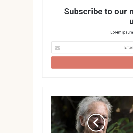
Subscribe to our m
Lorem ipsum 
E
n
t
e
r
y
o
u
r
E
m
a
i
l
a