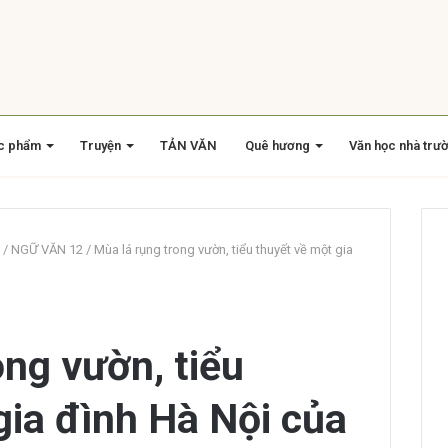
c phẩm
Truyện
TẢN VĂN
Quê hương
Văn học nhà trư
/
NGỮ VĂN 12
/
Mùa lá rụng trong vườn, tiểu thuyết về một gia
ong vườn, tiểu
gia đình Hà Nội của