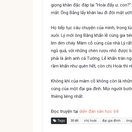
giọng khàn đặc đáp lại “Hoài đấy ư, con?
mắt. Ông Bằng lấy khăn lau đi đôi mắt ướt
Họ tiếp tục câu chuyện của mình, trong l
xuôi. Lý mới ông Bằng khấn lễ cúng gia ti
lim dim cháy. Mâm cỗ cúng của nhà Lý rấ
ngũ quả, với những chén rượu nhỏ được bà
phải là ảnh anh cả Tường. Lễ khấn tràn n
rầm khấn như quên hết, còn chị Hoài thì n
Không khí của mâm cỗ không còn là những
cúng của một đại gia đình. Mọi người bư
thiêng liêng nhất.
Đọc truyện tại
diễn đàn văn học trẻ
Tags
30 tết
chị hoài
đại gia đình
ông