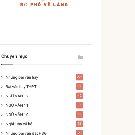
Chuyên mục
Những bài văn hay
228
Bài văn hay THPT
103
NGỮ VĂN 12
42
NGỮ VĂN 11
16
NGỮ VĂN 10
15
Nghị luận xã hội
36
Những bài văn đạt HSG
23