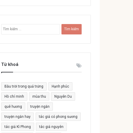
T
ì
m
k
i
ế
Từ khoá
m
c
h
o
Bầu trời trong quả trứng
Hạnh phúc
:
Hồ chí minh
mùa thu
Nguyễn Du
quê hương
truyện ngắn
truyện ngắn hay
tác giả cỏ phong sương
tác giả Kì Phong
tác giả nguyên