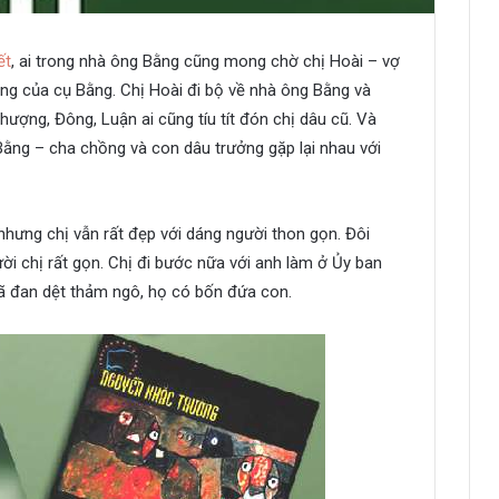
ết
, ai trong nhà ông Bằng cũng mong chờ chị Hoài – vợ
ưởng của cụ Bằng. Chị Hoài đi bộ về nhà ông Bằng và
Phượng, Đông, Luận ai cũng tíu tít đón chị dâu cũ. Và
Bằng – cha chồng và con dâu trưởng gặp lại nhau với
hưng chị vẫn rất đẹp với dáng người thon gọn. Đôi
ời chị rất gọn. Chị đi bước nữa với anh làm ở Ủy ban
xã đan dệt thảm ngô, họ có bốn đứa con.