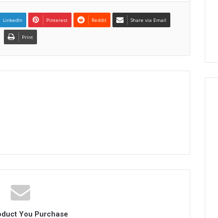
LinkedIn
Pinterest
Reddit
Share via Email
Print
oduct You Purchase