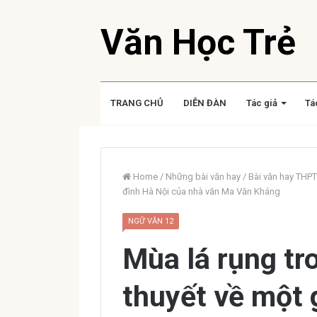
Văn Học Trẻ
TRANG CHỦ
DIỄN ĐÀN
Tác giả
Tá
Home
/
Những bài văn hay
/
Bài văn hay THPT
đình Hà Nội của nhà văn Ma Văn Kháng
NGỮ VĂN 12
Mùa lá rụng tr
thuyết về một 