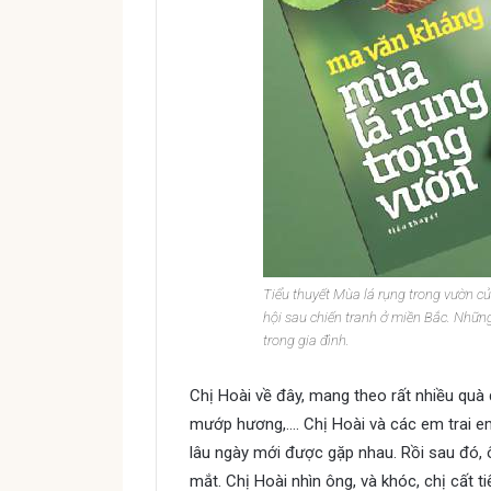
Tiểu thuyết Mùa lá rụng trong vườn củ
hội sau chiến tranh ở miền Bắc. Những 
trong gia đình.
Chị Hoài về đây, mang theo rất nhiều quà q
mướp hương,…. Chị Hoài và các em trai em
lâu ngày mới được gặp nhau. Rồi sau đó, 
mắt. Chị Hoài nhìn ông, và khóc, chị cất 