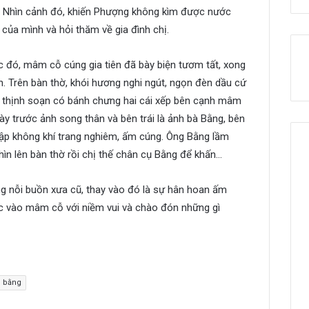
”. Nhìn cảnh đó, khiến Phượng không kìm được nước
 của mình và hỏi thăm về gia đình chị.
úc đó, mâm cỗ cúng gia tiên đã bày biện tươm tất, xong
ên. Trên bàn thờ, khói hương nghi ngút, ngọn đèn dầu cứ
t thịnh soạn có bánh chưng hai cái xếp bên cạnh mâm
y trước ảnh song thân và bên trái là ảnh bà Bằng, bên
gập không khí trang nghiêm, ấm cúng. Ông Bằng lầm
hìn lên bàn thờ rồi chị thế chân cụ Bằng để khấn…
 nỗi buồn xưa cũ, thay vào đó là sự hân hoan ấm
ớc vào mâm cỗ với niềm vui và chào đón những gì
 bằng