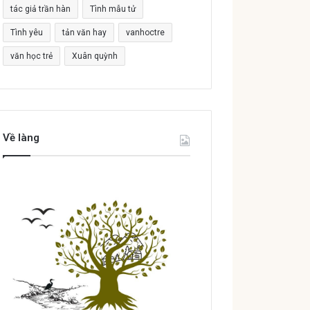
tác giả trần hàn
Tình mẫu tử
Tình yêu
tản văn hay
vanhoctre
văn học trẻ
Xuân quỳnh
Về làng