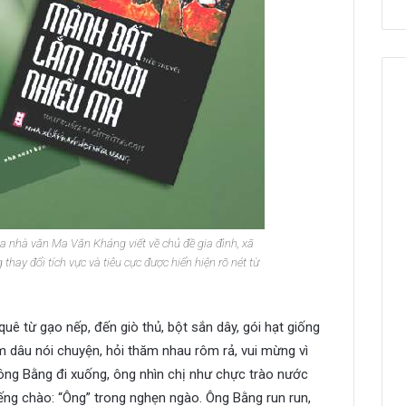
a nhà văn Ma Văn Kháng viết về chủ đề gia đình, xã
thay đổi tích vực và tiêu cực được hiển hiện rõ nét từ
uê từ gạo nếp, đến giò thủ, bột sắn dây, gói hạt giống
 dâu nói chuyện, hỏi thăm nhau rôm rả, vui mừng vì
ông Bằng đi xuống, ông nhìn chị như chực trào nước
tiếng chào: “Ông” trong nghẹn ngào. Ông Bằng run run,