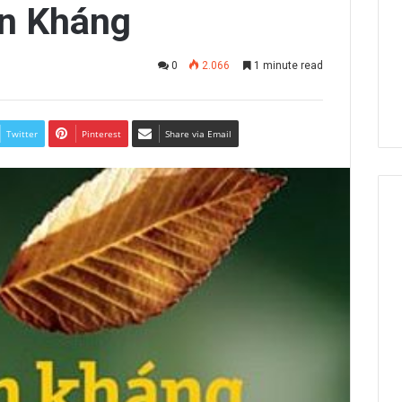
n Kháng
0
2.066
1 minute read
Twitter
Pinterest
Share via Email