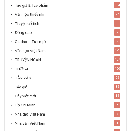
Tác giả & Tác phẩm
334
Văn học thiếu nhi
27
Truyện cổ tích
8
Đồng dao
2
Ca dao – Tục ngữ
2
Văn học Việt Nam
271
TRUYỆN NGẮN
107
THƠ CA
106
TẢN VĂN
58
Tác giả
32
Cây viết mới
15
Hồ Chí Minh
8
Nhà thơ Việt Nam
7
Nhà văn Việt Nam
1