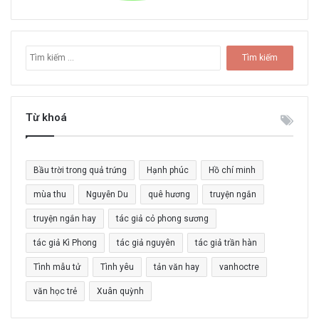
T
ì
m
k
i
Từ khoá
ế
m
c
Bầu trời trong quả trứng
Hạnh phúc
Hồ chí minh
h
o
mùa thu
Nguyễn Du
quê hương
truyện ngắn
:
truyện ngắn hay
tác giả cỏ phong sương
tác giả Kì Phong
tác giả nguyên
tác giả trần hàn
Tình mẫu tử
Tình yêu
tản văn hay
vanhoctre
văn học trẻ
Xuân quỳnh