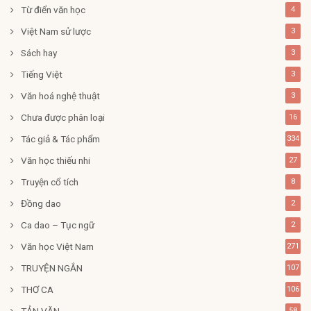
Từ điển văn học
4
Việt Nam sử lược
3
Sách hay
3
Tiếng Việt
3
Văn hoá nghệ thuật
3
Chưa được phân loại
16
Tác giả & Tác phẩm
334
Văn học thiếu nhi
27
Truyện cổ tích
8
Đồng dao
2
Ca dao – Tục ngữ
2
Văn học Việt Nam
271
TRUYỆN NGẮN
107
THƠ CA
106
TẢN VĂN
58