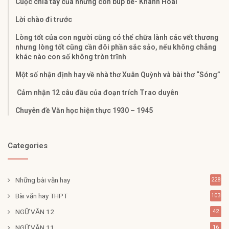
Cuộc chia tay của những con búp bê- Khánh Hoài
Lời chào đi trước
Lòng tốt của con người cũng có thể chữa lành các vết thương
nhưng lòng tốt cũng cần đôi phần sắc sảo, nếu không chẳng
khác nào con số không tròn trĩnh
Một số nhận định hay về nhà thơ Xuân Quỳnh và bài thơ “Sóng”
Cảm nhận 12 câu đầu của đoạn trích Trao duyên
Chuyên đề Văn học hiện thực 1930 – 1945
Categories
Những bài văn hay
228
Bài văn hay THPT
103
NGỮ VĂN 12
42
NGỮ VĂN 11
16