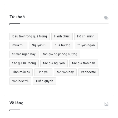
m
k
i
Từ khoá
ế
m
c
Bầu trời trong quả trứng
Hạnh phúc
Hồ chí minh
h
o
mùa thu
Nguyễn Du
quê hương
truyện ngắn
:
truyện ngắn hay
tác giả cỏ phong sương
tác giả Kì Phong
tác giả nguyên
tác giả trần hàn
Tình mẫu tử
Tình yêu
tản văn hay
vanhoctre
văn học trẻ
Xuân quỳnh
Về làng