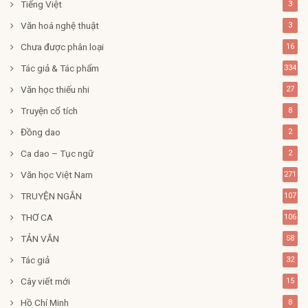
Tiếng Việt
3
Văn hoá nghệ thuật
3
Chưa được phân loại
16
Tác giả & Tác phẩm
334
Văn học thiếu nhi
27
Truyện cổ tích
8
Đồng dao
2
Ca dao – Tục ngữ
2
Văn học Việt Nam
271
TRUYỆN NGẮN
107
THƠ CA
106
TẢN VĂN
58
Tác giả
32
Cây viết mới
15
Hồ Chí Minh
8