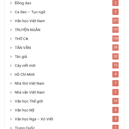
Đồng dao
2
Ca dao – Tục ngữ
2
Văn học Việt Nam
271
TRUYỆN NGẮN
107
THƠ CA
106
TẢN VĂN
58
Tác giả
32
Cây viết mới
15
Hồ Chí Minh
8
Nhà thơ Việt Nam
7
Nhà văn Việt Nam
1
Văn học Thế giới
10
Văn học Mỹ
4
Văn học Nga – Xô Viết
3
Trung Quốc
1