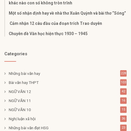
khác nào con số không tròn trĩnh
Một số nhận định hay về nhà thơ Xuân Quỳnh và bài thơ “Sóng”
Cảm nhận 12 câu đầu của đoạn trích Trao duyên
Chuyên đề Văn học hiện thực 1930 – 1945
Categories
Những bài văn hay
228
Bài văn hay THPT
103
NGỮ VĂN 12
42
NGỮ VĂN 11
16
NGỮ VĂN 10
15
Nghị luận xã hội
36
Những bài văn đạt HSG
23