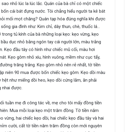
 sao nhỏ lúc la lúc lắc. Quán của bà chỉ có một chiếc
 bốn cái bát đựng nước. Tôi chẳng hiểu người ta kê bát
khỏi mối mọt chăng? Quán tạp hóa đúng nghĩa khi được
 sống gia đình như: Kim chỉ, dây thun, chè, thuốc lá…
trong tủ kính của bà những loại kẹo: kẹo vừng, kẹo
 bầu dục nhỏ bằng ngón tay cái người lớn, màu trắng
n. Kẹo đầu tây có hình như chiếc mũ cối, màu hơi
mát. Kẹo gôm nhỏ xíu, hình vuông, mềm như cục tẩy,
ường trăng trắng. Kẹo gôm nhỏ nên rẻ nhất, tờ tiền
ập niên 90 mua được bốn chiếc kẹo gôm. Kẹo dồi màu
 hệt như miếng dồi heo, kẹo dồi cứng lắm, ăn phải
 nhai được.
uối tuần mẹ đi công tác về, mẹ cho tôi mấy đồng tiền
ghiên. Mua mỗi loại kẹo một trăm đồng. Tờ tiền năm
vừng, hai chiếc kẹo dồi, hai chiếc kẹo đầu tây và hai
 mỉm cười, cất tờ tiền năm trăm đồng còn mới nguyên