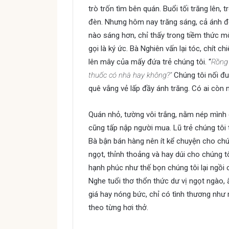
trò trốn tìm bên quán. Buổi tối trăng lên, 
đèn. Nhưng hôm nay trăng sáng, cả ánh đ
nào sáng hơn, chỉ thấy trong tiềm thức mộ
gọi là ký ức. Bà Nghiên vấn lại tóc, chít 
lên mây của mấy đứa trẻ chúng tôi. “
Rồng 
thuốc có nhà hay không?”
Chúng tôi nối đ
quê vắng vẻ lấp đầy ánh trăng. Có ai còn
Quán nhỏ, tường vôi trắng, nằm nép mình
cũng tấp nập người mua. Lũ trẻ chúng tôi 
Bà bận bán hàng nên ít kể chuyện cho ch
ngọt, thỉnh thoảng và hay dúi cho chúng 
hạnh phúc như thế bọn chúng tôi lại ngồi 
Nghe tuổi thơ thổn thức dư vị ngọt ngào,
giá hay nóng bức, chỉ có tình thương như 
theo từng hơi thở.