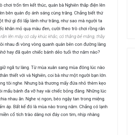
trò chơi trốn tìm kết thúc, quán bà Nghiên thắp điện lên
èn bên quán đọ ánh sáng cùng trăng. Chẳng biết thứ
t thứ gì đó lấp lánh như trăng, như sao mà người ta
chiếc khăn mỏ quạ màu đen, cười theo trò chơi rồng rắn
rắn lên mây có cây khúc khắc, có thằng bẻ măng, thầy
uôi nhau đi vòng vòng quanh quán bên con đường làng
 nhớ hay đã quên chiếc bánh dẻo tuổi thơ năm nào?
 giữ ngã tư làng. Từ mùa xuân sang mùa đông lúc nào
thân thiết với và Nghiên, coi bà như một người bạn lớn.
úng tôi nghe. Nhưng bà thương mấy đứa nhỏ thèm kẹo
tôi mẩu bánh đa vỡ hay vài chiếc bỏng đàng. Những lúc
chia nhau ăn. Nghe vị ngon, béo ngậy tan trong miệng.
 ấm áp. Bất kể đó là mùa nào trong năm. Chẳng có lạnh
miền cổ tích trào dâng nơi đáy con tim, nhịp nhàng