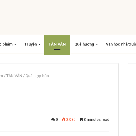
c phẩm
Truyện
TẢN VĂN
Quê hương
Văn học nhà trư
am
/
TẢN VĂN
/
Quán tạp hóa
0
2.080
8 minutes read