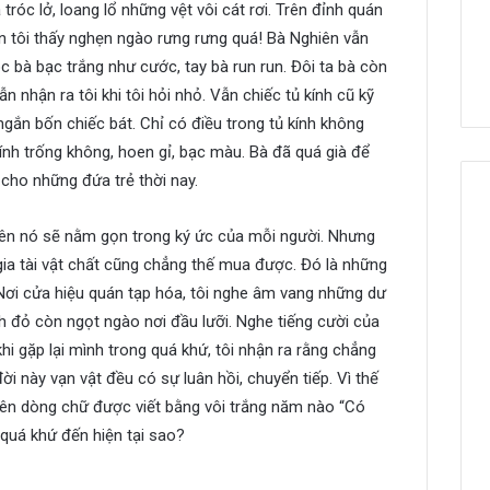
tróc lở, loang lổ những vệt vôi cát rơi. Trên đỉnh quán
n tôi thấy nghẹn ngào rưng rưng quá! Bà Nghiên vẫn
óc bà bạc trắng như cước, tay bà run run. Đôi ta bà còn
n nhận ra tôi khi tôi hỏi nhỏ. Vẫn chiếc tủ kính cũ kỹ
gắn bốn chiếc bát. Chỉ có điều trong tủ kính không
kính trống không, hoen gỉ, bạc màu. Bà đã quá già để
cho những đứa trẻ thời nay.
nhiên nó sẽ nằm gọn trong ký ức của mỗi người. Nhưng
ia tài vật chất cũng chẳng thế mua được. Đó là những
 Nơi cửa hiệu quán tạp hóa, tôi nghe âm vang những dư
 đỏ còn ngọt ngào nơi đầu lưỡi. Nghe tiếng cười của
 khi gặp lại mình trong quá khứ, tôi nhận ra rằng chẳng
đời này vạn vật đều có sự luân hồi, chuyển tiếp. Vì thế
ên dòng chữ được viết bằng vôi trắng năm nào “Có
 quá khứ đến hiện tại sao?