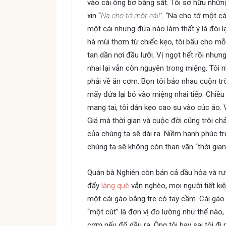
vào cái ống bơ bằng sắt. Tôi sở hữu những
xin “
Na cho tớ một cái!”,
“Na cho tớ một cái
một cái nhưng đứa nào làm thất ý là đòi lạ
hà mùi thơm từ chiếc kẹo, tôi bấu cho m
tan dần nơi đầu lưỡi. Vị ngọt hết rồi nhưn
nhai lại vẫn còn nguyên trong miệng. Tôi 
phải về ăn cơm. Bọn tôi bảo nhau cuộn trò
mấy đứa lại bỏ vào miệng nhai tiếp. Chiều
mang tai, tôi dán kẹo cao su vào cúc áo.
Giá mà thời gian và cuộc đời cũng trôi ch
của chúng ta sẽ dài ra. Niềm hạnh phúc t
chúng ta sẽ không còn than vãn “thời gian
Quán bà Nghiên còn bán cả dầu hỏa và rượ
đấy
làng quê
vẫn nghèo, mọi người tiết ki
một cái gáo bằng tre có tay cầm. Cái gáo
“một cút” là đơn vị đo lường như thế nào,
cơm nếu đổ dầu ra. Ông tôi hay sai tôi đi