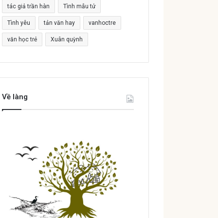
tác giả trần hàn
Tình mẫu tử
Tình yêu
tản văn hay
vanhoctre
văn học trẻ
Xuân quỳnh
Về làng