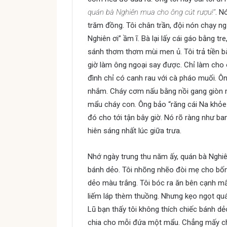
quán bà Nghiên mua cho ông cút rượu!”
. N
trăm đồng. Tôi chân trần, đội nón chạy ng
Nghiên ơi” ầm ĩ. Bà lại lấy cái gáo bằng t
sánh thơm thơm mùi men ủ. Tôi trả tiền 
giờ làm ông ngoại say được. Chỉ làm cho
đình chỉ có canh rau với cà pháo muối.
nhắm. Cháy cơm nấu bằng nồi gang giòn r
mẩu cháy con. Ông bảo “răng cái Na khỏe 
đó cho tới tận bây giờ. Nó rõ ràng như ba
hiên sáng nhất lúc giữa trưa.
Nhớ ngày trung thu năm ấy, quán bà Nghi
bánh dẻo. Tôi nhõng nhẽo đòi mẹ cho bốn
dẻo màu trắng. Tôi bóc ra ăn bên cạnh mấ
liếm láp thèm thuồng. Nhưng kẹo ngọt quá
Lũ bạn thấy tôi không thích chiếc bánh dẻ
chia cho mỗi đứa một mẩu. Chẳng mấy chố