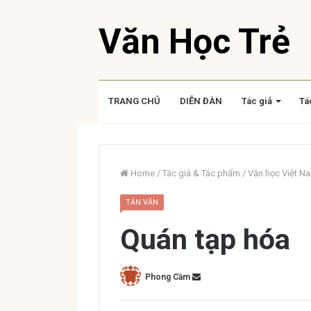
Văn Học Trẻ
TRANG CHỦ
DIỄN ĐÀN
Tác giả
Tá
Home
/
Tác giả & Tác phẩm
/
Văn học Việt N
TẢN VĂN
Quán tạp hóa
Phong Cầm