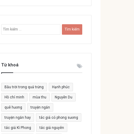
T
ì
m
k
i
ế
Từ khoá
m
c
h
o
Bầu trời trong quả trứng
Hạnh phúc
:
Hồ chí minh
mùa thu
Nguyễn Du
quê hương
truyện ngắn
truyện ngắn hay
tác giả cỏ phong sương
tác giả Kì Phong
tác giả nguyên