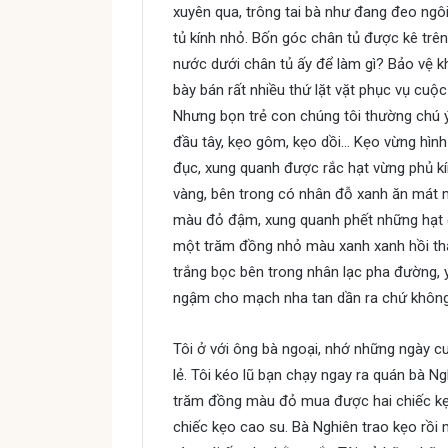
xuyên qua, trông tai bà như đang đeo ngôi
tủ kính nhỏ. Bốn góc chân tủ được kê trên
nước dưới chân tủ ấy để làm gì? Bảo vệ 
bày bán rất nhiều thứ lặt vặt phục vụ cuộc
Nhưng bọn trẻ con chúng tôi thường chú ý 
đầu tây, kẹo gôm, kẹo dồi… Kẹo vừng hình
đục, xung quanh được rắc hạt vừng phủ kí
vàng, bên trong có nhân đỗ xanh ăn mát 
màu đỏ đậm, xung quanh phết những hạt đ
một trăm đồng nhỏ màu xanh xanh hồi th
trắng bọc bên trong nhân lạc pha đường, y
ngậm cho mạch nha tan dần ra chứ không
Tôi ở với ông bà ngoại, nhớ những ngày c
lẻ. Tôi kéo lũ bạn chạy ngay ra quán bà N
trăm đồng màu đỏ mua được hai chiếc kẹo 
chiếc kẹo cao su. Bà Nghiên trao kẹo rồi