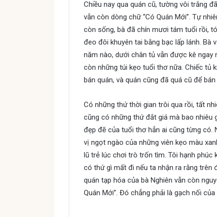
Chiều nay qua quán cũ, tường vôi trắng đã 
vẫn còn dòng chữ “Có Quán Mới”. Tự nhiê
còn sống, bà đã chín mươi tám tuổi rồi, t
đeo đôi khuyên tai bằng bạc lấp lánh. Bà vẫ
năm nào, dưới chân tủ vẫn được kê ngay n
còn những túi kẹo tuổi thơ nữa. Chiếc tủ 
bán quán, và quán cũng đã quá cũ để bán 
Có những thứ thời gian trôi qua rồi, tất 
cũng có những thứ đắt giá mà bao nhiêu g
đẹp đẽ của tuổi thơ hẳn ai cũng từng có.
vị ngọt ngào của những viên kẹo màu xanh
lũ trẻ lúc chơi trò trốn tìm. Tôi hạnh phúc
có thứ gì mất đi nếu ta nhận ra rằng trên 
quán tạp hóa của bà Nghiên vẫn còn nguy
Quán Mới”. Đó chẳng phải là gạch nối của