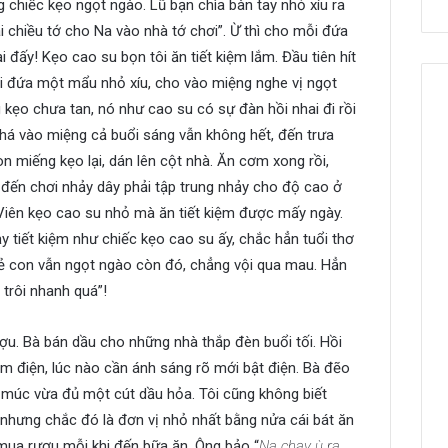
 chiếc kẹo ngọt ngào. Lũ bạn chìa bàn tay nhỏ xíu ra
 chiều tớ cho Na vào nhà tớ chơi”. Ừ thì cho mỗi đứa
i đấy! Kẹo cao su bọn tôi ăn tiết kiệm lắm. Đầu tiên hít
ỗi đứa một mẩu nhỏ xíu, cho vào miệng nghe vị ngọt
g kẹo chưa tan, nó như cao su có sự đàn hồi nhai đi rồi
nhá vào miệng cả buổi sáng vẫn không hết, đến trưa
n miếng kẹo lại, dán lên cột nhà. Ăn cơm xong rồi,
 đến chơi nhảy dây phải tập trung nhảy cho độ cao ở
 Viên kẹo cao su nhỏ mà ăn tiết kiệm được mấy ngày.
ảy tiết kiệm như chiếc kẹo cao su ấy, chắc hẳn tuổi thơ
rẻ con vẫn ngọt ngào còn đó, chẳng vội qua mau. Hẳn
 trôi nhanh quá”!
u. Bà bán dầu cho những nhà thắp đèn buổi tối. Hồi
ệm điện, lúc nào cần ánh sáng rõ mới bật điện. Bà đẽo
 múc vừa đủ một cút dầu hỏa. Tôi cũng không biết
 nhưng chắc đó là đơn vị nhỏ nhất bằng nửa cái bát ăn
 mua rượu mỗi khi đến bữa ăn. Ông bảo “
Na chạy ù ra