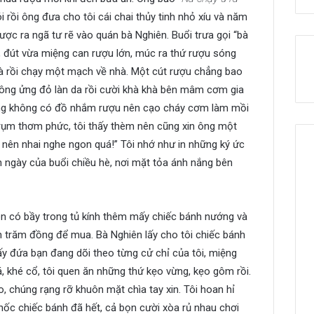
ói rồi ông đưa cho tôi cái chai thủy tinh nhỏ xíu và năm
ược ra ngã tư rẽ vào quán bà Nghiên. Buổi trưa gọi “bà
re, đút vừa miệng can rượu lớn, múc ra thứ rượu sóng
bà rồi chạy một mạch về nhà. Một cút rượu chẳng bao
 ông ửng đỏ làn da rồi cười khà khà bên mâm cơm gia
 Ông không có đồ nhắm rượu nên cạo cháy cơm làm mồi
ụm thơm phức, tôi thấy thèm nên cũng xin ông một
nên nhai nghe ngon quá!” Tôi nhớ như in những ký ức
n ngày của buổi chiều hè, nơi mặt tỏa ánh nắng bên
ên có bầy trong tủ kính thêm mấy chiếc bánh nướng và
 trăm đồng để mua. Bà Nghiên lấy cho tôi chiếc bánh
y đứa bạn đang dõi theo từng cử chỉ của tôi, miệng
, khé cổ, tôi quen ăn những thứ kẹo vừng, kẹo gôm rồi.
o, chúng rạng rỡ khuôn mặt chìa tay xin. Tôi hoan hỉ
c chiếc bánh đã hết, cả bọn cười xòa rủ nhau chơi