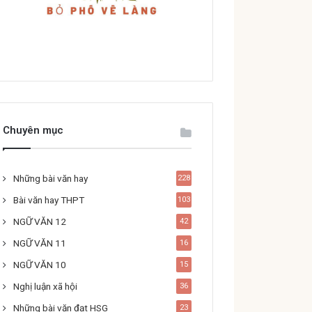
Chuyên mục
Những bài văn hay
228
Bài văn hay THPT
103
NGỮ VĂN 12
42
NGỮ VĂN 11
16
NGỮ VĂN 10
15
Nghị luận xã hội
36
Những bài văn đạt HSG
23