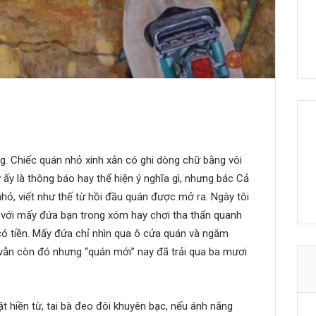
. Chiếc quán nhỏ xinh xắn có ghi dòng chữ bằng vôi
ấy là thông báo hay thể hiện ý nghĩa gì, nhưng bác Cả
nhỏ, viết như thế từ hồi đầu quán được mở ra. Ngày tôi
g với mấy đứa bạn trong xóm hay chơi tha thẩn quanh
có tiền. Mấy đứa chỉ nhìn qua ô cửa quán và ngắm
ẫn còn đó nhưng “quán mới” nay đã trải qua ba mươi
 hiền từ, tai bà đeo đôi khuyên bạc, nếu ánh nắng