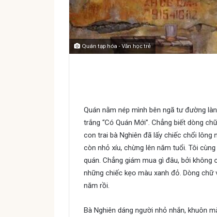
Quán tạp hóa - Văn học trẻ
Quán tạp hóa
Quán nằm nép mình bên ngã tư đường làng
trắng “Có Quán Mới”. Chẳng biết dòng chữ 
con trai bà Nghiên đã lấy chiếc chổi lông 
còn nhỏ xíu, chừng lên năm tuổi. Tôi cùn
quán. Chẳng giám mua gì đâu, bởi không 
những chiếc kẹo màu xanh đỏ. Dòng chữ v
năm rồi.
Bà Nghiên dáng người nhỏ nhắn, khuôn mặt