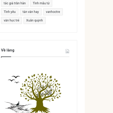
tác giả trần hàn
Tình mẫu tử
Tình yêu
tản văn hay
vanhoctre
văn học trẻ
Xuân quỳnh
Về làng