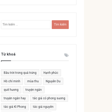
T
ì
m
k
i
ế
Từ khoá
m
c
h
o
Bầu trời trong quả trứng
Hạnh phúc
:
Hồ chí minh
mùa thu
Nguyễn Du
quê hương
truyện ngắn
truyện ngắn hay
tác giả cỏ phong sương
tác giả Kì Phong
tác giả nguyên