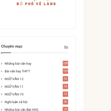
Chuyên mục
Những bài văn hay
228
Bài văn hay THPT
103
NGỮ VĂN 12
42
NGỮ VĂN 11
16
NGỮ VĂN 10
15
Nghị luận xã hội
36
Những bài văn đạt HSG
23