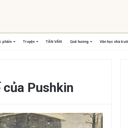
c phẩm
Truyện
TẢN VĂN
Quê hương
Văn học nhà trư
ế của Pushkin