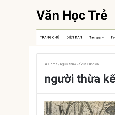
Văn Học Trẻ
TRANG CHỦ
DIỄN ĐÀN
Tác giả
Tá
Home
/
người thừa kế của Pushkin
người thừa k