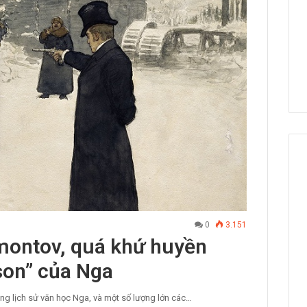
0
3.151
montov, quá khứ huyền
son” của Nga
ng lịch sử văn học Nga, và một số lượng lớn các…