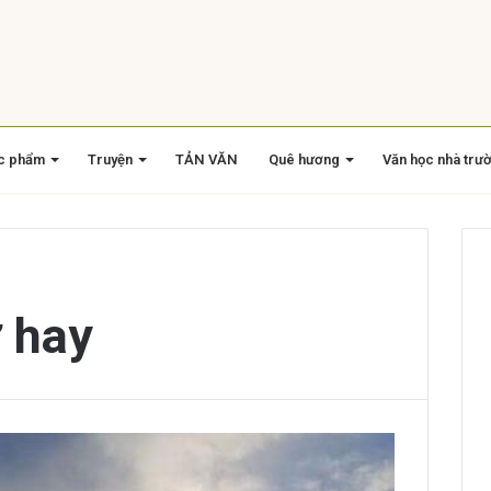
c phẩm
Truyện
TẢN VĂN
Quê hương
Văn học nhà trư
ơ hay