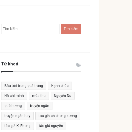
T
ì
m
k
i
ế
Từ khoá
m
c
h
o
Bầu trời trong quả trứng
Hạnh phúc
:
Hồ chí minh
mùa thu
Nguyễn Du
quê hương
truyện ngắn
truyện ngắn hay
tác giả cỏ phong sương
tác giả Kì Phong
tác giả nguyên