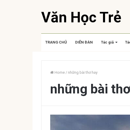
Văn Học Trẻ
TRANG CHỦ
DIỄN ĐÀN
Tác giả
Tá
Home
/
những bài thơ hay
những bài th