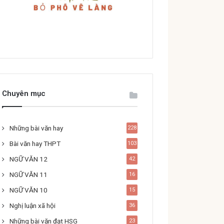
Chuyên mục
Những bài văn hay
228
Bài văn hay THPT
103
NGỮ VĂN 12
42
NGỮ VĂN 11
16
NGỮ VĂN 10
15
Nghị luận xã hội
36
Những bài văn đạt HSG
23