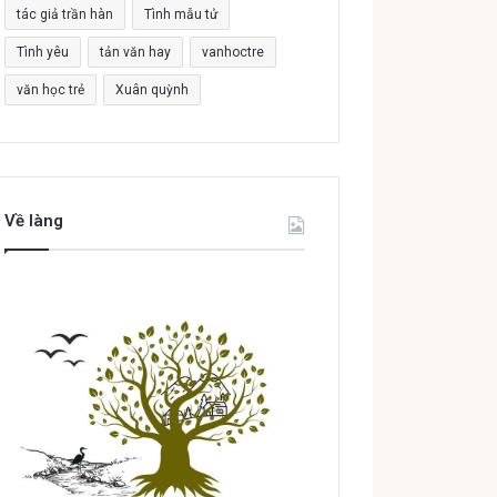
tác giả trần hàn
Tình mẫu tử
Tình yêu
tản văn hay
vanhoctre
văn học trẻ
Xuân quỳnh
Về làng