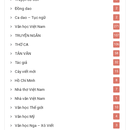
Đồng dao
2
Ca dao – Tục ngữ
2
Văn học Việt Nam
271
TRUYỆN NGẮN
107
THƠ CA
106
TẢN VĂN
58
Tác giả
32
Cây viết mới
15
Hồ Chí Minh
8
Nhà thơ Việt Nam
7
Nhà văn Việt Nam
1
Văn học Thế giới
10
Văn học Mỹ
4
Văn học Nga – Xô Viết
3