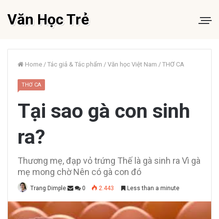
Văn Học Trẻ
Home
/
Tác giả & Tác phẩm
/
Văn học Việt Nam
/
THƠ CA
THƠ CA
Tại sao gà con sinh
ra?
Thương mẹ, đạp vỏ trứng Thế là gà sinh ra Vì gà
mẹ mong chờ Nên có gà con đó
Trang Dimple
0
2.443
Less than a minute