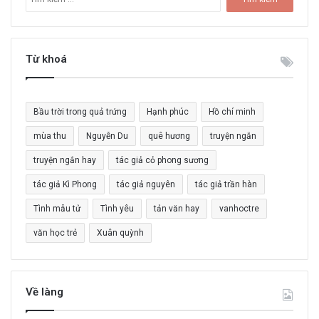
ì
m
k
i
Từ khoá
ế
m
c
Bầu trời trong quả trứng
Hạnh phúc
Hồ chí minh
h
o
mùa thu
Nguyễn Du
quê hương
truyện ngắn
:
truyện ngắn hay
tác giả cỏ phong sương
tác giả Kì Phong
tác giả nguyên
tác giả trần hàn
Tình mẫu tử
Tình yêu
tản văn hay
vanhoctre
văn học trẻ
Xuân quỳnh
Về làng