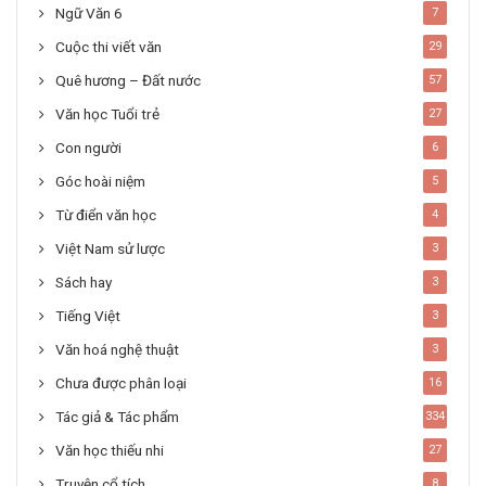
Ngữ Văn 6
7
Cuộc thi viết văn
29
Quê hương – Đất nước
57
Văn học Tuổi trẻ
27
Con người
6
Góc hoài niệm
5
Từ điển văn học
4
Việt Nam sử lược
3
Sách hay
3
Tiếng Việt
3
Văn hoá nghệ thuật
3
Chưa được phân loại
16
Tác giả & Tác phẩm
334
Văn học thiếu nhi
27
Truyện cổ tích
8