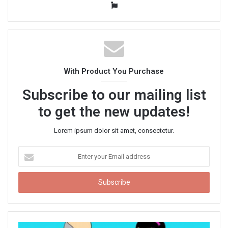
W
e
b
s
i
t
With Product You Purchase
e
Subscribe to our mailing list
to get the new updates!
Lorem ipsum dolor sit amet, consectetur.
E
n
t
e
r
y
o
u