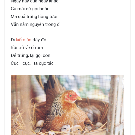
Ngày này qua ngày khác
Gà mái cứ gọi hoài
Mà quả trứng hồng tươi
Vẫn nằm nguyên trong ổ
Đi
kiếm ăn
đây đó
Rồi trở về ổ rơm
Đẻ trứng, lại gọi con
Cục… cục… ta cục tác…