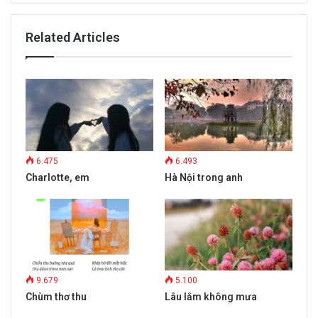
Related Articles
6.475
6.493
Charlotte, em
Hà Nội trong anh
9.679
5.100
Chùm thơ thu
Lâu lắm không mưa