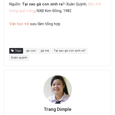
Nguồn:
Tại sao gà con sinh ra
?-Xuân Quỳnh,
Bầu trời
trong quả trứng
, NXB Kim Đồng, 1982
Văn học trẻ
sưu tầm tổng hợp
Tags
gà con
gà mẹ
Tại sao gà con sinh ra?
Xuân quỳnh
Trang Dimple