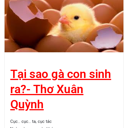
Tại sao gà con sinh
ra?- Thơ Xuân
Quỳnh
Cục… cục… ta, cục tác