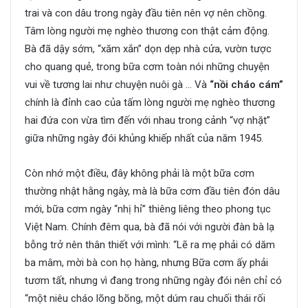
trai và con dâu trong ngày đầu tiên nên vợ nên chồng.
Tâm lòng người mẹ nghèo thương con thật cảm động.
Bà đã dậy sớm, “xăm xắn” dọn dẹp nhà cửa, vườn tược
cho quang quẻ, trong bữa cơm toàn nói những chuyện
vui về tương lai như chuyện nuôi gà … Và
“nồi cháo cám”
chính là đỉnh cao của tấm lòng người mẹ nghèo thương
hai đứa con vừa tìm đến với nhau trong cảnh “vợ nhặt”
giữa những ngày đói khủng khiếp nhất của năm 1945.
Còn nhớ một điều, đây không phải là một bữa cơm
thường nhật hằng ngày, mà là bữa cơm đầu tiên đón dâu
mới, bữa cơm ngày “nhị hỉ” thiêng liêng theo phong tục
Việt Nam. Chính đêm qua, bà đã nói với người đàn bà lạ
bỗng trở nên thân thiết với mình: “Lẽ ra mẹ phải có dăm
ba mâm, mời bà con họ hàng, nhưng Bữa cơm ấy phải
tươm tất, nhưng vì đang trong những ngày đói nên chỉ có
“một niêu cháo lõng bõng, một dúm rau chuối thái rối