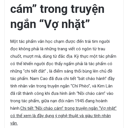
cám” trong truyện
ngắn “Vợ nhặt”
Một tác phẩm văn học chạm được đến trái tim người
đọc không phải là những trang viết có ngôn từ trau
chuốt, mượt mà, dùng từ đắc địa. Kỳ thực một tác phẩm
có thể khiến người đọc thấy ngấm phải là tác phẩm có
những “chi tiết đắt” , là điểm sáng thổi bùng lên chủ đề
tác phẩm. Nam Cao đã đưa chi tiết “bát cháo hành” đầy
tính nhân văn trong truyện ngắn “Chí Phèo”, và Kim Lân
đã rất thành công khi đưa hình ảnh “Nồi cháo cám” vào
trong tác phẩm, giữa nạn đói năm 1945 đang hoành
hành.
Chi tiết “Nồi cháo cám” trong truyện ngắn “Vợ nhặt”
có thể xem là đầy dụng ý nghệ thuật và giàu tính nhân
văn.