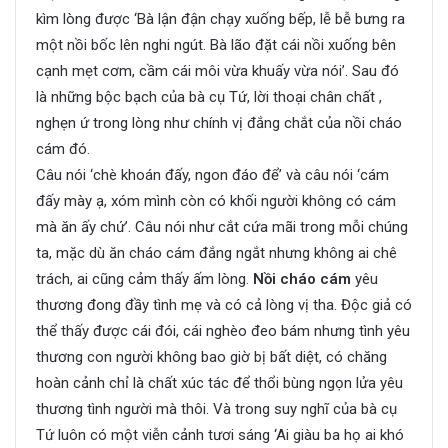
kìm lòng được ‘Bà lận đận chạy xuống bếp, lễ bễ bưng ra
một nồi bốc lên nghi ngút. Bà lão đặt cái nồi xuống bên
cạnh mẹt cơm, cầm cái môi vừa khuấy vừa nói’. Sau đó
là những bộc bạch của bà cụ Tứ, lời thoại chân chất ,
nghẹn ứ trong lòng như chính vị đắng chắt của nồi cháo
cám đó.
Câu nói ‘chè khoán đấy, ngon đáo để’ và câu nói ‘cám
đấy mày ạ, xóm mình còn có khối người không có cám
mà ăn ấy chứ’. Câu nói như cắt cứa mãi trong mỗi chúng
ta, mặc dù ăn cháo cám đắng ngắt nhưng không ai chê
trách, ai cũng cảm thấy ấm lòng.
Nồi cháo cám
yêu
thương đong đầy tình mẹ và có cả lòng vị tha. Độc giả có
thể thấy được cái đói, cái nghèo đeo bám nhưng tình yêu
thương con người không bao giờ bị bất diệt, có chăng
hoàn cảnh chỉ là chất xúc tác để thổi bùng ngọn lửa yêu
thương tình người mà thôi. Và trong suy nghĩ của bà cụ
Tứ luôn có một viễn cảnh tươi sáng ‘Ai giàu ba họ ai khó