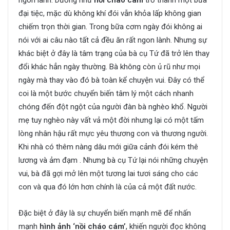
ngon lành. Dường như
nồi cháo cám
trở thành một bữa
đại tiệc, mặc dù không khí đói vẫn khỏa lấp không gian
chiếm trọn thời gian. Trong bữa cơm ngày đói không ai
nói với ai câu nào tất cả đều ăn rất ngon lành. Nhưng sự
khác biệt ở đây là tâm trạng của bà cụ Tứ đã trở lên thay
đổi khác hẳn ngày thường. Bà không còn ủ rũ như mọi
ngày mà thay vào đó bà toàn kể chuyện vui. Đây có thể
coi là một bước chuyển biến tâm lý một cách nhanh
chóng đến đột ngột của người đàn bà nghèo khổ. Người
mẹ tuy nghèo này vất vả một đời nhưng lại có một tấm
lòng nhân hậu rất mực yêu thương con và thương người.
Khi nhà có thêm nàng dâu mới giữa cảnh đói kém thê
lương và ảm đạm . Nhưng bà cụ Tứ lại nói những chuyện
vui, bà đã gợi mở lên một tương lai tươi sáng cho các
con và qua đó lớn hơn chính là của cả một đất nước.
Đặc biệt ở đây là sự chuyển biến mạnh mẽ để nhấn
mạnh
hình ảnh ‘nồi cháo cám’
, khiến người đọc không