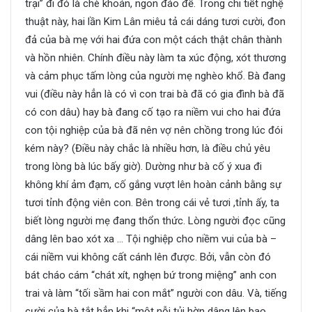
trại” đi đó là chè khoán, ngon đáo để. Trong chi tiết nghệ
thuật này, hai lần Kim Lân miêu tả cái dáng tươi cười, đon
đả của bà mẹ với hai đứa con một cách thật chân thành
và hồn nhiên. Chính điều này làm ta xúc động, xót thương
và cảm phục tấm lòng của người mẹ nghèo khổ. Bà đang
vui (điều này hẳn là có vì con trai bà đã có gia đình bà đã
có con dâu) hay bà đang cố tạo ra niềm vui cho hai đứa
con tội nghiệp của bà đã nên vợ nên chồng trong lúc đói
kém này? (Điều này chắc là nhiều hơn, là điều chủ yêu
trong lòng bà lúc bấy giờ). Dường như bà cố ý xua đi
không khí ảm đạm, cố gắng vượt lên hoàn cảnh bằng sự
tươi tỉnh động viên con. Bên trong cái vẻ tươi ,tỉnh ấy, ta
biết lòng người mẹ đang thổn thức. Lòng người đọc cũng
dâng lên bao xót xa … Tội nghiệp cho niềm vui của bà –
cái niềm vui không cất cánh lên được. Bởi, vẫn còn đó
bát cháo cám “chát xít, nghẹn bứ trong miệng” anh con
trai và làm “tối sầm hai con mắt” người con dâu. Và, tiếng
cười của bà tắt hẳn khi “một nỗi tủi hờn dâng lên bao