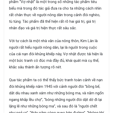
phẩm “Vợ nhặt” là một trong số những tác phẩm tiêu
biểu mà trong đó tác giả đưa ra cho ta những cách nhìn
rất chân thực về người nông dân trong cảnh đói nghèo,
tù túng. Tác phẩm đã thể hiện rất rõ hai giá trị, giá trị
nhân đạo và giá trị hiện thực rất sâu sắc.
Với tư cách là một nhà văn của nông thôn, Kim Lân là
người rất hiểu người nông dân, lại là người trong cuộc
của cái nạn đói khủng khiếp này, Vợ nhặt được tái hiện là
một bức tranh cô đúc mà đầy đủ, khái quát mà cụ thể,
khắc sâu thành ấn tượng rõ nét.
Qua tác phẩm ta có thể thấy bức tranh toàn cảnh về nạn
đói khủng khiếp năm 1945 với cảnh người đói “bồng bế,
dắt díu nhau xanh xám như những bóng ma, và nằm ngổn
ngang khắp lều chợ”, “bóng những người đói dật dờ đi lại
lặng lẽ như những bóng ma”, và sau đó là “người chết
như ngả rạ”, “thây nằm còng queo bên đường”, “không khí