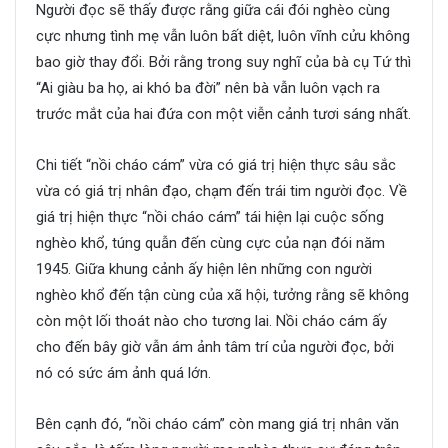
Người đọc sẽ thấy được rằng giữa cái đói nghèo cùng
cực nhưng tình mẹ vẫn luôn bất diệt, luôn vĩnh cửu không
bao giờ thay đổi. Bởi rằng trong suy nghĩ của bà cụ Tứ thì
“Ai giàu ba họ, ai khó ba đời” nên bà vẫn luôn vạch ra
trước mắt của hai đứa con một viễn cảnh tươi sáng nhất.
Chi tiết “nồi cháo cám” vừa có giá trị hiện thực sâu sắc
vừa có giá trị nhân đạo, chạm đến trái tim người đọc. Về
giá trị hiện thực “nồi cháo cám” tái hiện lại cuộc sống
nghèo khổ, túng quẫn đến cùng cực của nạn đói năm
1945. Giữa khung cảnh ấy hiện lên những con người
nghèo khổ đến tận cùng của xã hội, tưởng rằng sẽ không
còn một lối thoát nào cho tương lai. Nồi cháo cám ấy
cho đến bây giờ vẫn ám ảnh tâm trí của người đọc, bởi
nó có sức ám ảnh quá lớn.
Bên cạnh đó, “nồi cháo cám” còn mang giá trị nhân văn