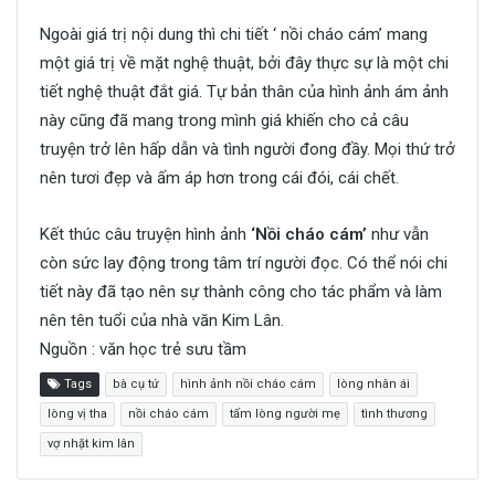
Ngoài giá trị nội dung thì chi tiết ‘ nồi cháo cám’ mang
một giá trị về mặt nghệ thuật, bởi đây thực sự là một chi
tiết nghệ thuật đắt giá. Tự bản thân của hình ảnh ám ảnh
này cũng đã mang trong mình giá khiến cho cả câu
truyện trở lên hấp dẫn và tình người đong đầy. Mọi thứ trở
nên tươi đẹp và ấm áp hơn trong cái đói, cái chết.
Kết thúc câu truyện hình ảnh
‘Nồi cháo cám’
như vẫn
còn sức lay động trong tâm trí người đọc. Có thể nói chi
tiết này đã tạo nên sự thành công cho tác phẩm và làm
nên tên tuổi của nhà văn Kim Lân.
Nguồn : văn học trẻ sưu tầm
Tags
bà cụ tứ
hình ảnh nồi cháo cám
lòng nhân ái
lòng vị tha
nồi cháo cám
tấm lòng người mẹ
tình thương
vợ nhặt kim lân