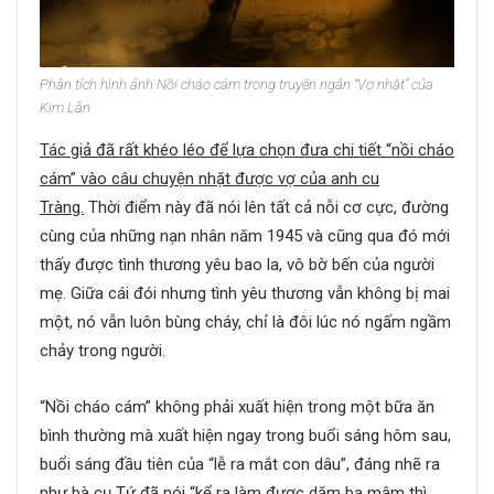
Phân tích hình ảnh Nồi cháo cám trong truyện ngắn “Vợ nhặt” của
Kim Lân
Tác giả đã rất khéo léo để lựa chọn đưa chi tiết “nồi cháo
cám” vào câu chuyện nhặt được vợ của anh cu
Tràng.
Thời điểm này đã nói lên tất cả nỗi cơ cực, đường
cùng của những nạn nhân năm 1945 và cũng qua đó mới
thấy được tình thương yêu bao la, vô bờ bến của người
mẹ. Giữa cái đói nhưng tình yêu thương vẫn không bị mai
một, nó vẫn luôn bùng cháy, chỉ là đôi lúc nó ngấm ngầm
chảy trong người.
“Nồi cháo cám” không phải xuất hiện trong một bữa ăn
bình thường mà xuất hiện ngay trong buổi sáng hôm sau,
buổi sáng đầu tiên của “lễ ra mắt con dâu”, đáng nhẽ ra
như bà cụ Tứ đã nói “kể ra làm được dăm ba mâm thì