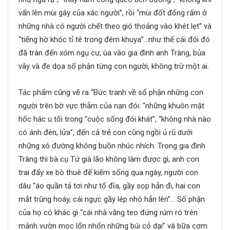
vẩn lên mùi gây của xác người”, rồi “mùi đốt đống rấm ở
những nhà có người chết theo gió thoảng vào khét lẹt” và
“tiếng hờ khóc tỉ tê trong đêm khuya”…như thế cái đói đó
đã tràn đến xóm ngụ cư, ùa vào gia đình anh Tràng, bủa
vây và đe dọa số phận từng con người, không trừ một ai.
Tác phẩm cũng vẽ ra “Bức tranh về số phận những con
người trên bờ vực thẳm của nạn đói: “những khuôn mặt
hốc hác u tối trong “cuộc sống đói khát”, “không nhà nào
có ánh đèn, lửa”, đến cả trẻ con cũng ngồi ủ rũ dưới
những xó đường không buồn nhúc nhích. Trong gia đình
Tràng thì bà cụ Tứ già lão không làm được gì, anh con
trai đẩy xe bò thuê để kiếm sống qua ngày, người con
dâu “áo quần tả tơi như tổ đỉa, gầy sọp hẳn đi, hai con
mắt trũng hoáy, cái ngực gầy lép nhô hẳn lên”… Số phận
của họ có khác gì “cái nhà vắng teo đứng rúm ró trên
mảnh vườn mọc lổn nhổn những búi cỏ dại” và bữa cơm