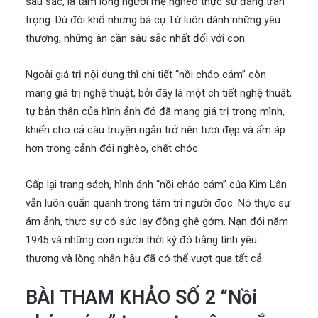
sâu sắc, là tấm lòng người mẹ nghèo thực sự đáng trân
trọng. Dù đói khổ nhưng bà cụ Tứ luôn dành những yêu
thương, những ân cần sâu sắc nhất đối với con.
Ngoài giá trị nội dung thì chi tiết “nồi cháo cám” còn
mang giá trị nghệ thuật, bởi đây là một ch tiết nghệ thuật,
tự bản thân của hình ảnh đó đã mang giá trị trong mình,
khiến cho cả câu truyện ngắn trở nên tươi đẹp và ấm áp
hơn trong cảnh đói nghèo, chết chóc.
Gấp lại trang sách, hình ảnh “nồi cháo cám” của Kim Lân
vẫn luôn quẩn quanh trong tâm trí người đọc. Nó thực sự
ám ảnh, thực sự có sức lay động ghê gớm. Nạn đói năm
1945 và những con người thời kỳ đó bằng tình yêu
thương và lòng nhân hậu đã có thể vượt qua tất cả.
BÀI THAM KHẢO SỐ 2
“Nồi