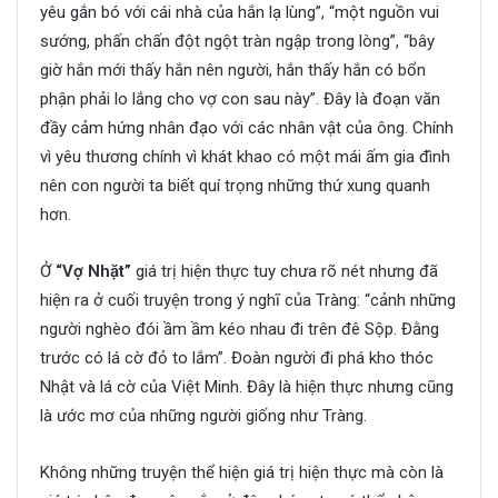
yêu gắn bó với cái nhà của hắn lạ lùng”, “một nguồn vui
sướng, phấn chấn đột ngột tràn ngập trong lòng”, “bây
giờ hắn mới thấy hắn nên người, hắn thấy hắn có bổn
phận phải lo lắng cho vợ con sau này”. Đây là đoạn văn
đầy cảm hứng nhân đạo với các nhân vật của ông. Chính
vì yêu thương chính vì khát khao có một mái ấm gia đình
nên con người ta biết quí trọng những thứ xung quanh
hơn.
Ở
“Vợ Nhặt”
giá trị hiện thực tuy chưa rõ nét nhưng đã
hiện ra ở cuối truyện trong ý nghĩ của Tràng: “cảnh những
người nghèo đói ầm ầm kéo nhau đi trên đê Sộp. Đằng
trước có lá cờ đỏ to lắm”. Đoàn người đi phá kho thóc
Nhật và lá cờ của Việt Minh. Đây là hiện thực nhưng cũng
là ước mơ của những người giống như Tràng.
Không những truyện thể hiện giá trị hiện thực mà còn là