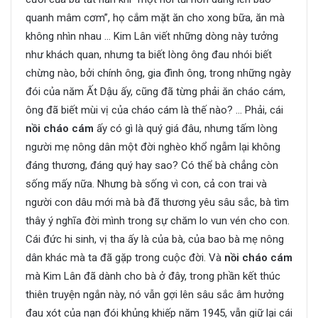
quanh mâm cơm”, họ cắm mặt ăn cho xong bữa, ăn mà
không nhìn nhau … Kim Lân viết những dòng này tưởng
như khách quan, nhưng ta biết lòng ông đau nhói biết
chừng nào, bởi chính ông, gia đình ông, trong những ngày
đói của năm Ất Dậu ấy, cũng đã từng phải ăn cháo cám,
ông đã biết mùi vị của cháo cám là thế nào? … Phải, cái
nồi cháo cám
ấy có gì là quý giá đâu, nhưng tấm lòng
người mẹ nông dân một đời nghèo khổ ngẫm lại không
đáng thương, đáng quý hay sao? Có thể bà chẳng còn
sống mấy nữa. Nhưng bà sống vì con, cả con trai và
người con dâu mới mà bà đã thương yêu sâu sắc, bà tìm
thây ý nghĩa đời mình trong sự chăm lo vun vén cho con.
Cái đức hi sinh, vị tha ấy là của bà, của bao bà mẹ nông
dân khác mà ta đã gặp trong cuộc đời. Và
nồi cháo cám
mà Kim Lân đã dành cho bà ở đây, trong phần kết thúc
thiên truyện ngắn này, nó vẫn gợi lên sâu sắc âm hưởng
đau xót của nạn đói khủng khiếp năm 1945, vẫn giữ lại cái