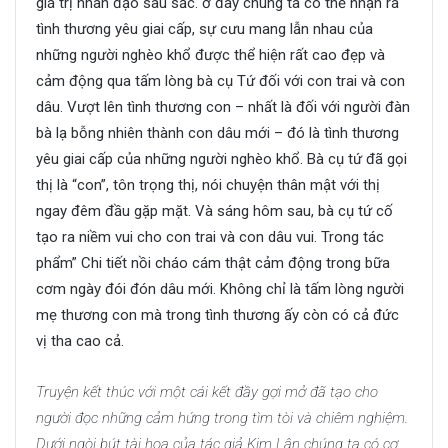
giá trị nhân đạo sâu sắc. ở đây chúng ta có thể nhận ra
tình thương yêu giai cấp, sự cưu mang lẫn nhau của
những người nghèo khổ được thể hiện rất cao đẹp và
cảm động qua tấm lòng bà cụ Tứ đối với con trai và con
dâu. Vượt lên tình thương con – nhất là đối với người đàn
bà lạ bỗng nhiên thành con dâu mới – đó là tình thương
yêu giai cấp của những người nghèo khổ. Bà cụ tứ đã gọi
thị là “con”, tôn trọng thị, nói chuyện thân mật với thị
ngay đêm đầu gặp mặt. Và sáng hôm sau, bà cụ tứ cố
tạo ra niềm vui cho con trai và con dâu vui. Trong tác
phẩm” Chi tiết nồi cháo cám thật cảm động trong bữa
cơm ngày đói đón dâu mới. Không chỉ là tấm lòng người
mẹ thương con mà trong tình thương ấy còn có cả đức
vị tha cao cả.
Truyện kết thúc với một cái kết đầy gợi mở đã tạo cho
người đọc những cảm hứng trong tìm tòi và chiêm nghiệm.
Dưới ngòi bút tài hoa của tác giả Kim Lân chúng ta có cơ