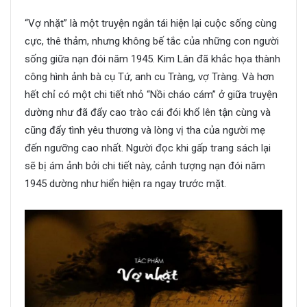
“Vợ nhặt” là một truyện ngắn tái hiện lại cuộc sống cùng
cực, thê thảm, nhưng không bế tắc của những con người
sống giữa nạn đói năm 1945. Kim Lân đã khắc họa thành
công hình ảnh bà cụ Tứ, anh cu Tràng, vợ Tràng. Và hơn
hết chỉ có một chi tiết nhỏ “Nồi cháo cám” ở giữa truyện
dường như đã đẩy cao trào cái đói khổ lên tận cùng và
cũng đẩy tình yêu thương và lòng vị tha của người mẹ
đến ngưỡng cao nhất. Người đọc khi gấp trang sách lại
sẽ bị ám ảnh bởi chi tiết này, cảnh tượng nạn đói năm
1945 dường như hiển hiện ra ngay trước mặt.