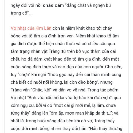
ngày đói với
nồi cháo cám
“đắng chát và nghẹn bứ
trong cổ”…
Vợ nhặt của Kim Lân
còn là niềm khát khao tới cháy
bỏng với tổ ấm gia đình trọn ven. Niềm khát khao tổ ấm
gia đình được thể hiện chân thực và có chiều sâu qua
tâm trạng nhân vật Tràng :từ trên bờ vực thẳm của cái
chết, họ đã dám khát khao đến tổ ấm gia đình, đến một
cuộc sông đích thực và cao đẹp của con người. Cho nên,
tuy “chợn” khi nghĩ “thóc gạo này đến cái thân mình cũng
chả biết có nuôi nổi không, lại còn đèo bòng”, nhưng
Tràng vẫn “Chậc, kệ!” và dẫn vợ về nhà. Trong tác phẩm
Vợ nhặt “Anh vừa xấu hổ lại vừa tự hào khi đưa vợ đi qua
xóm ngụ cư, bởi vì có “một cái gì mới mẻ, lạ lắm, chưa
từng thấy” dâng lên “ôm ấp, mơn man khắp da thịt..,”; và
nhất là, trong buổi sáng đầu tiên khi có vợ, Tràng thấy
cuộc đời mình bỗng nhiên thay đổi hẳn: “Hắn thấy thương