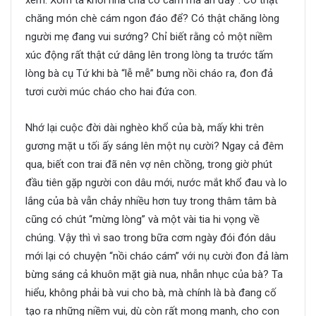
xem. Xóm ta khối nhà chả có cám mà ăn đấy”. Có thật
chăng món chè cám ngon đáo để? Có thật chăng lòng
người mẹ đang vui sướng? Chỉ biết rằng cỏ một niềm
xúc động rất thật cứ dâng lên trong lòng ta trước tấm
lòng bà cụ Tứ khi bà “lễ mễ” bưng nồi cháo ra, đon đả
tươi cười múc cháo cho hai đứa con.
Nhớ lại cuộc đời dài nghèo khổ của bà, mấy khi trên
gương mặt u tối ấy sáng lên một nụ cười? Ngay cả đêm
qua, biết con trai đã nên vợ nên chồng, trong giờ phút
đầu tiên gặp người con dâu mới, nước mắt khổ đau và lo
lắng của bà vẫn chảy nhiều hơn tuy trong thâm tâm bà
cũng có chút “mừng lòng” và một vài tia hi vọng về
chúng. Vậy thì vì sao trong bữa cơm ngày đói đón dâu
mới lại có chuyện “nồi cháo cám” với nụ cười đon đả làm
bừng sáng cả khuôn mặt già nua, nhẫn nhục của bà? Ta
hiểu, không phải bà vui cho bà, mà chính là bà đang cố
tạo ra những niềm vui, dù còn rất mong manh, cho con