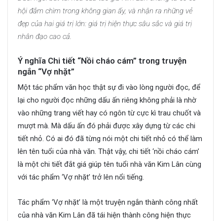
hội đắm chìm trong không gian ấy, và nhận ra những vẻ
đẹp của hai giá trị lớn: giá trị hiện thực sâu sắc và giá trị
nhân đạo cao cả.
Ý nghĩa Chi tiết “Nồi cháo cám” trong truyện
ngắn “Vợ nhặt”
Một tác phẩm văn học thật sự đi vào lòng người đọc, để
lại cho người đọc những dấu ấn riêng không phải là nhờ
vào những trang viết hay có ngôn từ cực kì trau chuốt và
mượt mà. Mà dấu ấn đó phải được xây dựng từ các chi
tiết nhỏ. Có ai đó đã từng nói một chi tiết nhỏ có thể làm
lên tên tuổi của nhà văn. Thật vậy, chi tiết ‘nồi cháo cám’
là một chi tiết đắt giá giúp tên tuổi nhà văn Kim Lân cùng
với tác phẩm ‘Vợ nhặt’ trở lên nổi tiếng.
Tác phẩm ‘Vợ nhặt’ là một truyện ngắn thành công nhất
của nhà văn Kim Lân đã tái hiện thành công hiện thực