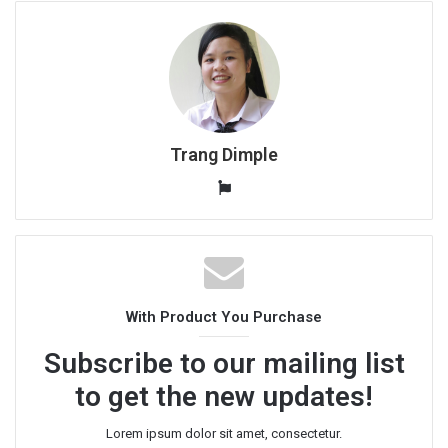
Trang Dimple
W
e
b
s
i
t
With Product You Purchase
e
Subscribe to our mailing list
to get the new updates!
Lorem ipsum dolor sit amet, consectetur.