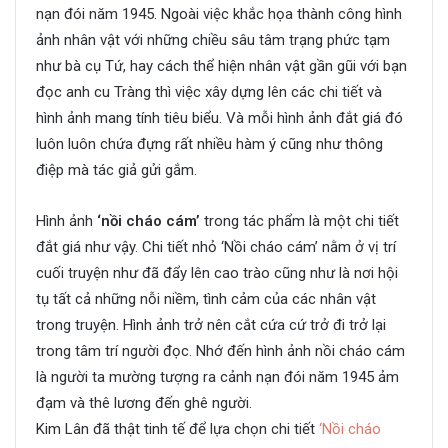
nạn đói năm 1945. Ngoài việc khắc họa thành công hình
ảnh nhân vật với những chiều sâu tâm trạng phức tạm
như bà cụ Tứ, hay cách thể hiện nhân vật gần gũi với bạn
đọc anh cu Tràng thì việc xây dựng lên các chi tiết và
hình ảnh mang tính tiêu biểu. Và mỗi hình ảnh đắt giá đó
luôn luôn chứa đựng rất nhiều hàm ý cũng như thông
điệp mà tác giả gửi gắm.
Hình ảnh
‘nồi cháo cám’
trong tác phẩm là một chi tiết
đắt giá như vậy. Chi tiết nhỏ ‘Nồi cháo cám’ nằm ở vị trí
cuối truyện như đã đẩy lên cao trào cũng như là nơi hội
tụ tất cả những nỗi niềm, tình cảm của các nhân vật
trong truyện. Hình ảnh trở nên cắt cứa cứ trở đi trở lại
trong tâm trí người đọc. Nhớ đến hình ảnh nồi cháo cám
là người ta mường tượng ra cảnh nạn đói năm 1945 ảm
đạm và thê lương đến ghê người.
Kim Lân đã thật tinh tế để lựa chọn chi tiết
‘Nồi cháo