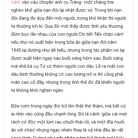
cám’
vào câu chuyện anh cu Tràng- một chàng trai
nghèo khổ giữa nạn đói lại nhặt được vợ. Trong khi nạn
đói đang đe dọa đến mỗi người, trong khó khăn thì người
ta thường ích kỉ. Qua đó mới thấy được tình yêu thương
đùm bọc lẫn nhau của con người.Chi tiết ‘Nồi cháo cám’
nếu như nó xuất hiện trong bữa ăn giữa nạn đói năm
1945 lại dường như dễ hiểu, nhưng trong tác phẩm nó lại
được xuất hiện ngay sau buổi sáng hôm sau. Buổi sáng
mà nhà bà cụ Tứ có thêm người con dâu. Lễ ra mắt con
dâu bình thường không có cao lương mĩ vị thì cũng phải
mân cao cỗ đầy, nhưng trong tình thế đó đã khiến người
ta không khỏi nghẹn ngào.
Bữa cơm trong ngày đói trở lên thật thê thảm, mà bất cứ
ai nhìn vào cũng đều chạnh lòng. Đó là cảnh ‘giữa cái mẹt
rách có độc một lùm rau chuối thái rối, và một đĩa muối
ăn với cháo’ nhưng ngạc nhiên thay là cả nhà đều ăn rất