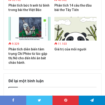
Phân tích bức tranh tứ bình
Phân tích 14 câu thơ đầu
trong bài thơ Việt Bắc
bài thơ Tây Tiến
9.329
11.103
Phân tích diễn biến tâm
Giá trị của mỗi người
trạng Chí Phèo từ lúc gặp
thị Nở cho đến khi ăn bát
cháo hành.
Để lại một bình luận
Email của bạn sẽ không được hiển thị công khai.
Các trường bắt
buộc được đánh dấu
*