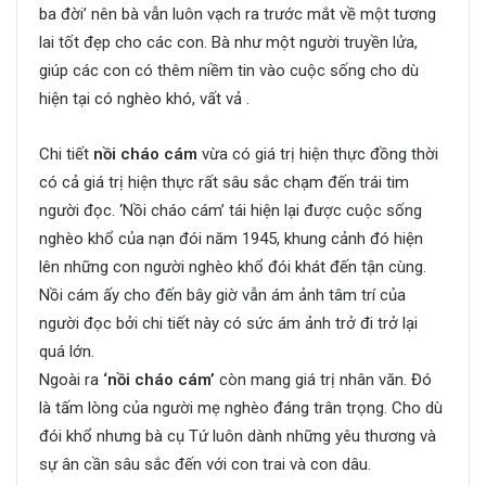
ba đời’ nên bà vẫn luôn vạch ra trước mắt về một tương
lai tốt đẹp cho các con. Bà như một người truyền lửa,
giúp các con có thêm niềm tin vào cuộc sống cho dù
hiện tại có nghèo khó, vất vả .
Chi tiết
nồi cháo cám
vừa có giá trị hiện thực đồng thời
có cả giá trị hiện thực rất sâu sắc chạm đến trái tim
người đọc. ‘Nồi cháo cám’ tái hiện lại được cuộc sống
nghèo khổ của nạn đói năm 1945, khung cảnh đó hiện
lên những con người nghèo khổ đói khát đến tận cùng.
Nồi cám ấy cho đến bây giờ vẫn ám ảnh tâm trí của
người đọc bởi chi tiết này có sức ám ảnh trở đi trở lại
quá lớn.
Ngoài ra
‘nồi cháo cám’
còn mang giá trị nhân văn. Đó
là tấm lòng của người mẹ nghèo đáng trân trọng. Cho dù
đói khổ nhưng bà cụ Tứ luôn dành những yêu thương và
sự ân cần sâu sắc đến với con trai và con dâu.