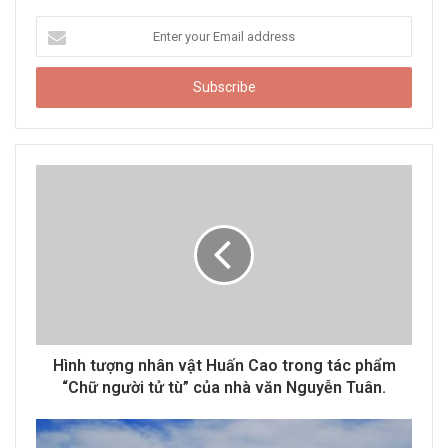
E
n
t
e
r
y
o
u
r
E
m
a
i
l
a
d
d
Hình tượng nhân vật Huấn Cao trong tác phẩm
r
“Chữ người tử tù” của nhà văn Nguyễn Tuân.
e
s
s