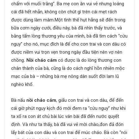
chấm với muối trắng”. Ba mẹ con ăn vui vẻ nhưng loáng
cái đã hết nhẵn, không còn chút gì trên cái mẹt rách
được dùng làm mâm.Một tình thế hụt hẫng sẽ đến trong
bữa cơm ngày cưới, điều này, bà đã nhìn thấy trước, và
bằng tấm lòng thương yêu của mình, bà đã tìm cách “cứu
nguy” cho nó, mục đích là để cho con trai và con dâu có
được niềm vui trọn vẹn trong ngày đầu tiện nên vợ nên
chồng
.
Nồi cháo cám
có được là do lòng thương con
chân thành của bà, cũng là do cách nghĩ hồn nhiên mộc
mạc của bà – những bà mẹ nông dân suốt đời lam lũ
nghèo khổ.
Bà nấu
nồi cháo cám
, giấu con trai và con dâu, để đến
cái giờ phút nguy kịch đó mới đem ra “cứu nguy” như khi
ta xổ ra con át chủ bài lúc ván bài đã đến nước quyết
định. Và như ta thấy, bà đã vui vẻ mời chào,đon đả đón
lấy bát của con dâu và con trai để múc cháo. Bà còn “nói