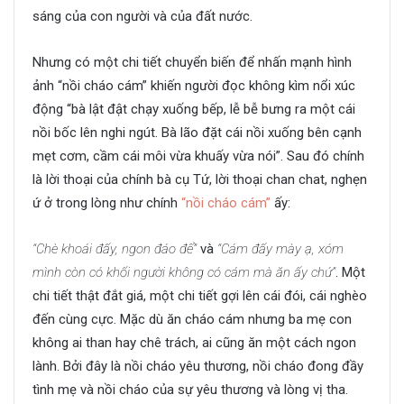
sáng của con người và của đất nước.
Nhưng có một chi tiết chuyển biến để nhấn mạnh hình
ảnh “nồi cháo cám” khiến người đọc không kìm nổi xúc
động “bà lật đật chạy xuống bếp, lễ bễ bưng ra một cái
nồi bốc lên nghi ngút. Bà lão đặt cái nồi xuống bên cạnh
mẹt cơm, cầm cái môi vừa khuấy vừa nói”. Sau đó chính
là lời thoại của chính bà cụ Tứ, lời thoại chan chat, nghẹn
ứ ở trong lòng như chính
“nồi cháo cám”
ấy:
“Chè khoái đấy, ngon đáo để”
và
“Cám đấy mày ạ, xóm
mình còn có khối người không có cám mà ăn ấy chứ”
. Một
chi tiết thật đắt giá, một chi tiết gợi lên cái đói, cái nghèo
đến cùng cực. Mặc dù ăn cháo cám nhưng ba mẹ con
không ai than hay chê trách, ai cũng ăn một cách ngon
lành. Bởi đây là nồi cháo yêu thương, nồi cháo đong đầy
tình mẹ và nồi cháo của sự yêu thương và lòng vị tha.