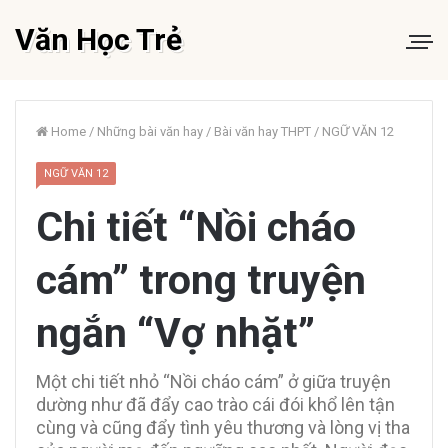
Văn Học Trẻ
Home
/
Những bài văn hay
/
Bài văn hay THPT
/
NGỮ VĂN 12
NGỮ VĂN 12
Chi tiết “Nồi cháo
cám” trong truyện
ngắn “Vợ nhặt”
Một chi tiết nhỏ “Nồi cháo cám” ở giữa truyện
dường như đã đẩy cao trào cái đói khổ lên tận
cùng và cũng đẩy tình yêu thương và lòng vị tha