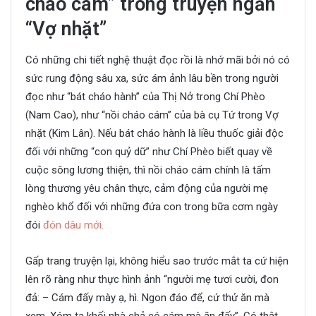
cháo cám” trong truyện ngắn
“Vợ nhặt”
​Có những chi tiết nghệ thuật đọc rồi là nhớ mãi bởi nó có
sức rung động sâu xa, sức ám ảnh lâu bền trong người
đọc như “bát cháo hành” của Thị Nở trong Chí Phèo
(Nam Cao), như “nồi cháo cám” của bà cụ Tứ trong Vợ
nhặt (Kim Lân). Nếu bát cháo hành là liều thuốc giải độc
đối với những “con quỷ dữ” như Chí Phèo biết quay về
cuộc sông lương thiện, thì nồi cháo cám chính là tấm
lòng thương yêu chân thực, cảm động của người mẹ
nghèo khổ đối với những đứa con trong bữa cơm ngày
đói
đón dâu mới.
Gấp trang truyện lại, không hiểu sao trước mắt ta cứ hiện
lên rõ ràng như thực hình ảnh “người mẹ tươi cười, đon
đả: – Cám đấy mày ạ, hì. Ngon đáo để, cứ thử ăn mà