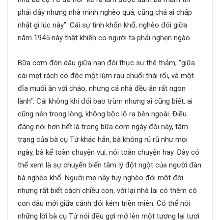
phải đấy nhưng nhà mình nghèo quá, cũng chả ai chấp
nhặt gì lúc này”. Cái sự tình khốn khổ, nghèo đói giữa
năm 1945 này thật khiến co người ta phải nghẹn ngào.
Bữa cơm đón dâu giữa nạn đói thực sự thê thảm, “giữa
cái mẹt rách có độc một lùm rau chuối thái rối, và một
đĩa muối ăn với cháo, nhưng cả nhà đều ăn rất ngon
lành”. Cái không khí đói bao trùm nhưng ai cũng biết, ai
cũng nén trong lòng, không bộc lộ ra bên ngoài. Điều
đáng nói hơn hết là trong bữa cơm ngày đói này, tâm
trạng của bà cụ Tứ khác hẳn, bà không rủ rũ như mọi
ngày, bà kể toàn chuyện vui, nói toàn chuyện hay. Đây có
thể xem là sự chuyển biến tâm lý đột ngột của người đàn
bà nghèo khổ. Người mẹ này tuy nghèo đói một đời
nhưng rất biết cách chiều con, với lại nhà lại có thêm cô
con dâu mới giữa cảnh đói kém triền miên. Có thể nói
những lời bà cụ Tứ nói đều gợi mở lên một tương lai tươi