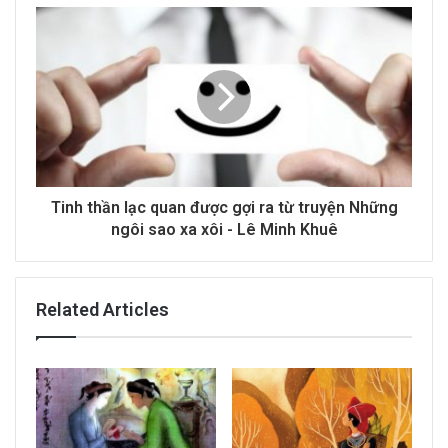
s
s
Tinh thần lạc quan được gợi ra từ truyện Những
ngôi sao xa xôi - Lê Minh Khuê
Related Articles