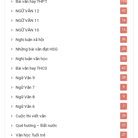
Bài văn hay THPT
103
NGỮ VĂN 12
42
NGỮ VĂN 11
16
NGỮ VĂN 10
15
Nghị luận xã hội
36
Những bài văn đạt HSG
23
Nghị luận văn học
23
Bài văn hay THCS
62
Ngữ Văn 9
28
Ngữ Văn 7
9
Ngữ Văn 8
9
Ngữ Văn 6
7
Cuộc thi viết văn
29
Quê hương – Đất nước
57
Văn học Tuổi trẻ
27