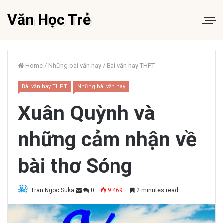
Văn Học Trẻ
Home
/
Những bài văn hay
/
Bài văn hay THPT
Bài văn hay THPT
Những bài văn hay
Xuân Quỳnh và
những cảm nhận về
bài thơ Sóng
Tran Ngoc Suka
0
9.469
2 minutes read