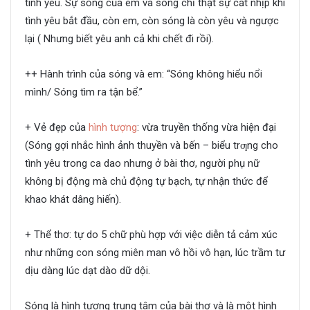
tình yêu. Sự sống của em và sóng chỉ thật sự cất nhịp khi
tình yêu bắt đầu, còn em, còn sóng là còn yêu và ngược
lại ( Nhưng biết yêu anh cả khi chết đi rồi).
++ Hành trình của sóng và em: “Sóng không hiểu nổi
mình/ Sóng tìm ra tận bể.”
+ Vẻ đẹp của
hình tượng
: vừa truyền thống vừa hiện đại
(Sóng gợi nhắc hình ảnh thuyền và bến – biểu trƣng cho
tình yêu trong ca dao nhưng ở bài thơ, người phụ nữ
không bị động mà chủ động tự bạch, tự nhận thức để
khao khát dâng hiến).
+ Thể thơ: tự do 5 chữ phù hợp với việc diễn tả cảm xúc
như những con sóng miên man vô hồi vô hạn, lúc trầm tư
dịu dàng lúc dạt dào dữ dội.
Sóng là hình tượng trung tâm của bài thơ và là một hình