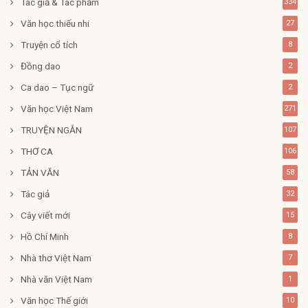
Tác giả & Tác phẩm
334
Văn học thiếu nhi
27
Truyện cổ tích
8
Đồng dao
2
Ca dao – Tục ngữ
2
Văn học Việt Nam
271
TRUYỆN NGẮN
107
THƠ CA
106
TẢN VĂN
58
Tác giả
32
Cây viết mới
15
Hồ Chí Minh
8
Nhà thơ Việt Nam
7
Nhà văn Việt Nam
1
Văn học Thế giới
10