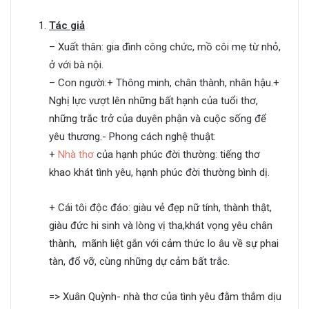
Tác giả
– Xuất thân: gia đình công chức, mồ côi mẹ từ nhỏ,
ở với bà nội.
– Con người:+ Thông minh, chân thành, nhân hậu.+
Nghị lực vượt lên những bất hạnh của tuổi thơ,
những trắc trở của duyên phận và cuộc sống để
yêu thương.- Phong cách nghệ thuật:
+
Nhà thơ
của hạnh phúc đời thường: tiếng thơ
khao khát tình yêu, hạnh phúc đời thường bình dị.
+ Cái tôi độc đáo: giàu vẻ đẹp nữ tính, thành thật,
giàu đức hi sinh và lòng vị tha,khát vọng yêu chân
thành, mãnh liệt gắn với cảm thức lo âu về sự phai
tàn, đổ vỡ, cùng những dự cảm bất trắc.
=> Xuân Quỳnh- nhà thơ của tình yêu đằm thắm dịu