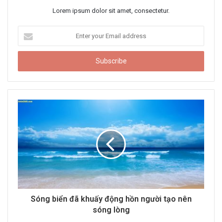
Lorem ipsum dolor sit amet, consectetur.
E
n
t
e
r
y
o
u
r
E
m
a
i
l
a
d
d
Sóng biển đã khuấy động hồn người tạo nên
r
sóng lòng
e