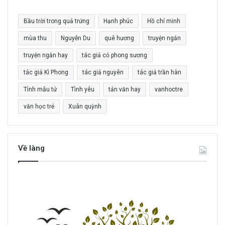
m
c
Bầu trời trong quả trứng
Hạnh phúc
Hồ chí minh
h
o
mùa thu
Nguyễn Du
quê hương
truyện ngắn
:
truyện ngắn hay
tác giả cỏ phong sương
tác giả Kì Phong
tác giả nguyên
tác giả trần hàn
Tình mẫu tử
Tình yêu
tản văn hay
vanhoctre
văn học trẻ
Xuân quỳnh
Về làng