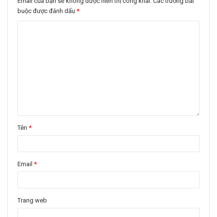
Email của bạn sẽ không được hiển thị công khai.
Các trường bắt
buộc được đánh dấu
*
Tên
*
Email
*
Trang web