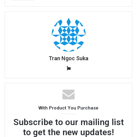
Tran Ngoc Suka
W
e
b
s
i
t
With Product You Purchase
e
Subscribe to our mailing list
to get the new updates!