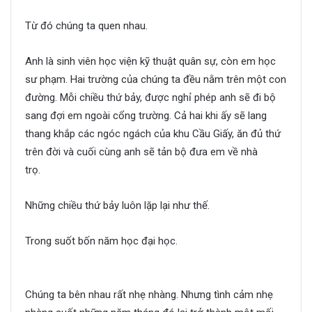
Từ đó chúng ta quen nhau.
Thanh xuân ấy ta ở bên nhau
Anh là sinh viên học viện kỹ thuật quân sự, còn em học
sư phạm. Hai trường của chúng ta đều nằm trên một con
đường. Mỗi chiều thứ bảy, được nghỉ phép anh sẽ đi bộ
sang đợi em ngoài cổng trường. Cả hai khi ấy sẽ lang
thang khắp các ngóc ngách của khu Cầu Giấy, ăn đủ thứ
trên đời và cuối cùng anh sẽ tản bộ đưa em về nhà
trọ.
Thanh xuân ấy ta ở bên nhau
Những chiều thứ bảy luôn lặp lại như thế.
Trong suốt bốn năm học đại học.
Thanh xuân ấy ta ở bên
nhau
Chúng ta bên nhau rất nhẹ nhàng. Nhưng tình cảm nhẹ