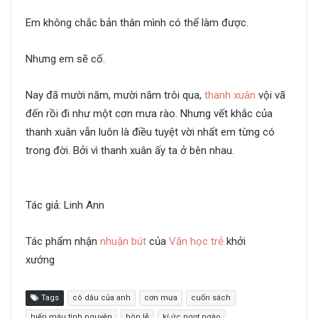
Em không chắc bản thân mình có thể làm được.
Nhưng em sẽ cố.
Thanh xuân ấy ta ở bên nhau
Nay đã mười năm, mười năm trôi qua,
thanh xuân
vội vã
đến rồi đi như một cơn mưa rào. Nhưng vết khắc của
thanh xuân vẫn luôn là điều tuyệt vời nhất em từng có
trong đời. Bởi vì thanh xuân ấy ta ở bên nhau.
Thanh xuân
ấy ta ở bên nhau
Tác giả: Linh Ann
Tác phẩm nhận
nhuận bút
của
Văn học trẻ
khởi
xướng
Thanh xuân ấy ta ở bên nhau
Tags
cô dâu của anh
cơn mưa
cuốn sách
hiến máu tình nguyện
hôn lễ
kí ức ngọt ngào