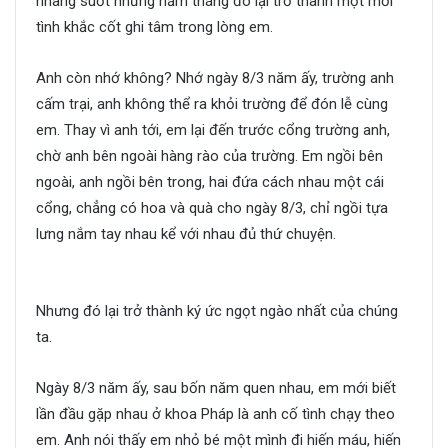
nhàng suốt những năm tháng đó lại trở thành một mối
tình khắc cốt ghi tâm trong lòng em.
Anh còn nhớ không? Nhớ ngày 8/3 năm ấy, trường anh
cấm trại, anh không thể ra khỏi trường để đón lễ cùng
em. Thay vì anh tới, em lại đến trước cổng trường anh,
chờ anh bên ngoài hàng rào của trường. Em ngồi bên
ngoài, anh ngồi bên trong, hai đứa cách nhau một cái
cổng, chẳng có hoa và quà cho ngày 8/3, chỉ ngồi tựa
lưng nắm tay nhau kể với nhau đủ thứ chuyện.
Thanh
xuân ấy ta ở bên nhau
Nhưng đó lại trở thành ký ức ngọt ngào nhất của chúng
ta.
Ngày 8/3 năm ấy, sau bốn năm quen nhau, em mới biết
lần đầu gặp nhau ở khoa Pháp là anh cố tình chạy theo
em. Anh nói thấy em nhỏ bé một mình đi hiến máu, hiến