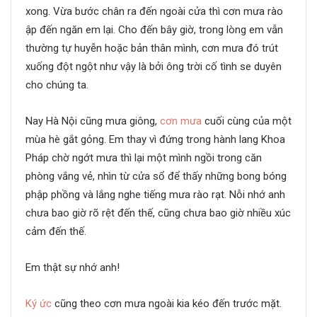
xong. Vừa bước chân ra đến ngoài cửa thì cơn mưa rào
ập đến ngăn em lại. Cho đến bây giờ, trong lòng em vẫn
thường tự huyễn hoặc bản thân mình, cơn mưa đó trút
xuống đột ngột như vậy là bởi ông trời cố tình se duyên
cho chúng ta.
Thanh xuân ấy ta ở bên nhau
Nay Hà Nội cũng mưa giông,
cơn mưa
cuối cùng của một
mùa hè gắt gỏng. Em thay vì đứng trong hành lang Khoa
Pháp chờ ngớt mưa thì lại một mình ngồi trong căn
phòng vắng vẻ, nhìn từ cửa sổ để thấy những bong bóng
phập phồng và lắng nghe tiếng mưa rào rạt. Nỗi nhớ anh
chưa bao giờ rõ rệt đến thế, cũng chưa bao giờ nhiều xúc
cảm đến thế.
Thanh xuân ấy ta ở bên nhau
Em thật sự nhớ anh!
Thanh xuân ấy ta ở bên nhau
Ký ức
cũng theo cơn mưa ngoài kia kéo đến trước mặt.