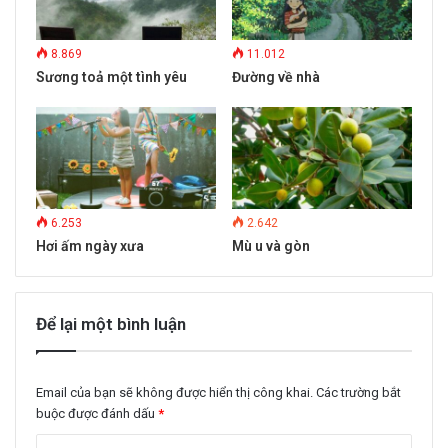
8.869
11.012
Sương toả một tình yêu
Đường về nhà
6.253
2.642
Hơi ấm ngày xưa
Mù u và gòn
Để lại một bình luận
Email của bạn sẽ không được hiển thị công khai.
Các trường bắt
buộc được đánh dấu
*