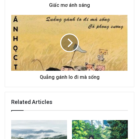
d
Giấc mơ ánh sáng
r
e
s
s
Quẳng gánh lo đi mà sống
Related Articles