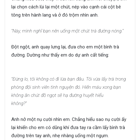
lại chọn cách lùi lại một chút, nép vào cạnh cái cột bê
tông trên hành lang và ở đó trộm nhìn anh.
“Này, mình nghĩ bạn nên uống một chút trà đường nóng.”
Đột ngột, anh quay lưng lại, đưa cho em một bình trà
đường. Dường như thấy em do dự anh cất tiếng:
Thanh
xuân ấy ta ở bên nhau
“Đừng lo, tôi không có đi lừa bạn đâu. Tôi vừa lấy trà trong
phòng đội sinh viên tình nguyện đó. Hiến máu xong bạn
không ăn chút đồ ngọt sẽ hạ đường huyết hiểu
không?”
Th
anh xuân ấy ta ở bên nhau
Anh nở một nụ cười nhìn em. Chẳng hiểu sao nụ cười ấy
lại khiến cho em có dũng khí đưa tay ra cầm lấy bình trà
đường trên tay anh, nhẹ nhàng uống một ngụm.