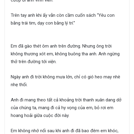
Trên tay anh khi ấy vẫn còn cầm cuốn sách “Yêu con
bằng trái tim, dạy con bằng lý trí.”
Thanh xuân ấy ta ở bên
nhau
Em đã gào thét ôm anh trên đường. Nhưng ông trời
không thương xót em, không buông tha anh. Anh ngừng
thở trên đường tới viện.
Thanh xuân ấy ta ở bên nhau
Ngày anh đi trời không mưa lớn, chỉ có gió heo may nhè
nhẹ thổi.
Anh đi mang theo tất cả khoảng trời thanh xuân dang dở
của chúng ta, mang đi cả hy vọng của em, bỏ rơi em
hoang hoải giữa cuộc đời này.
Em không nhớ nổi sau khi anh đi đã bao đêm em khóc,