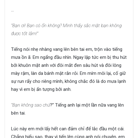
…
Thanh xuân ấy ta ở bên nhau
“Bạn ơi! Bạn có ổn không? Mình thấy sắc mặt bạn không
được tốt lắm!”
Tiếng nói nhẹ nhàng vang lên bên tai em, trộn vào tiếng
mưa ồn ã. Em ngẩng đầu nhìn. Ngay lập tức em bị thu hút
bởi khuôn mặt anh với đôi mắt đen sâu hút và đôi lông
mày rậm, làn da bánh mật rắn rỏi. Em mím môi lại, cố giữ
sự run rẩy cho riêng mình, không chắc đó là do mưa lạnh
hay vì em bị ấn tượng bởi anh.
“Bạn không sao chứ
?” Tiếng anh lại một lần nữa vang lên
bên tai.
Lúc này em mới lấy hết can đảm chỉ để lắc đầu một cái.
Chẳng hiểu sao, thay vì tiến lên cùng anh nói chuyện, em