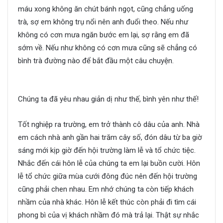
máu xong không ăn chút bánh ngọt, cũng chẳng uống
trà, sợ em không trụ nổi nên anh đuổi theo. Nếu như
không có cơn mưa ngăn bước em lại, sợ rằng em đã
sớm về. Nếu như không có cơn mưa cũng sẽ chẳng có
bình trà đường nào để bắt đầu một câu chuyện.
Thanh
xuân ấy ta ở bên nhau
Chúng ta đã yêu nhau giản dị như thế, bình yên như thế!
Tốt nghiệp ra trường, em trở thành cô dâu của anh. Nhà
em cách nhà anh gần hai trăm cây số, đón dâu từ ba giờ
sáng mới kịp giờ đến hội trường làm lễ và tổ chức tiệc.
Nhắc đến cái hôn lễ của chúng ta em lại buồn cười. Hôn
lễ tổ chức giữa mùa cưới đông đúc nên đến hội trường
cũng phải chen nhau. Em nhớ chúng ta còn tiếp khách
nhầm của nhà khác. Hôn lễ kết thúc còn phải đi tìm cái
phong bì của vị khách nhầm đó mà trả lại. Thật sự nhắc