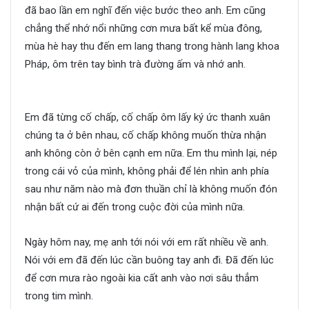
đã bao lần em nghĩ đến việc bước theo anh. Em cũng
chẳng thể nhớ nổi những cơn mưa bất kể mùa đông,
mùa hè hay thu đến em lang thang trong hành lang khoa
Pháp, ôm trên tay bình trà đường ấm và nhớ anh.
Thanh
xuân ấy ta ở bên nhau
Em đã từng cố chấp, cố chấp ôm lấy ký ức thanh xuân
chúng ta ở bên nhau, cố chấp không muốn thừa nhận
anh không còn ở bên cạnh em nữa. Em thu mình lại, nép
trong cái vỏ của mình, không phải để lén nhìn anh phía
sau như năm nào mà đơn thuần chỉ là không muốn đón
nhận bất cứ ai đến trong cuộc đời của mình nữa.
Ngày hôm nay, mẹ anh tới nói với em rất nhiều về anh.
Nói với em đã đến lúc cần buông tay anh đi. Đã đến lúc
để cơn mưa rào ngoài kia cất anh vào nơi sâu thẳm
trong tim mình.
Thanh xuân ấy ta ở bên nhau