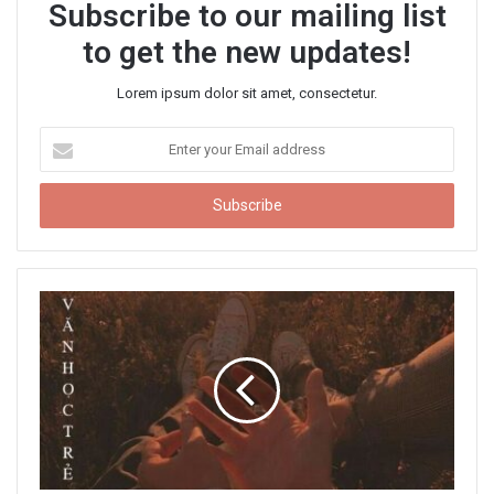
Subscribe to our mailing list
to get the new updates!
Lorem ipsum dolor sit amet, consectetur.
E
n
t
e
r
y
o
u
r
E
m
a
i
l
a
d