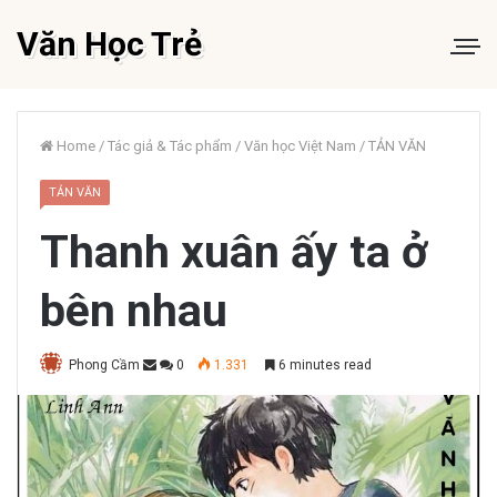
Văn Học Trẻ
Home
/
Tác giả & Tác phẩm
/
Văn học Việt Nam
/
TẢN VĂN
TẢN VĂN
Thanh xuân ấy ta ở
bên nhau
Phong Cầm
0
1.331
6 minutes read