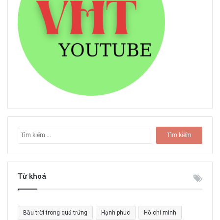
T
ì
m
k
i
Từ khoá
ế
m
c
Bầu trời trong quả trứng
Hạnh phúc
Hồ chí minh
h