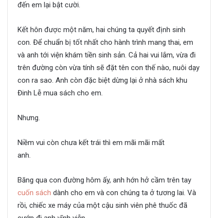
đến em lại bật cười.
Kết hôn được một năm, hai chúng ta quyết định sinh
con. Để chuẩn bị tốt nhất cho hành trình mang thai, em
và anh tới viện khám tiền sinh sản. Cả hai vui lắm, vừa đi
trên đường còn vừa tính sẽ đặt tên con thế nào, nuôi dạy
con ra sao. Anh còn đặc biệt dừng lại ở nhà sách khu
Đinh Lễ mua sách cho em.
Nhưng.
Thanh xuân ấy ta ở bên nhau
Niềm vui còn chưa kết trái thì em mãi mãi mất
anh.
Thanh xuân ấy ta ở bên nhau
Băng qua con đường hôm ấy, anh hớn hở cầm trên tay
cuốn sách
dành cho em và con chúng ta ở tương lai. Và
rồi, chiếc xe máy của một cậu sinh viên phê thuốc đã
cướp đi anh vĩnh viễn.
Thanh xuân ấy ta ở bên nhau