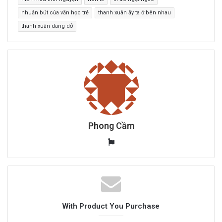
nhuận bút của văn học trẻ
thanh xuân ấy ta ở bên nhau
thanh xuân dang dở
Phong Cầm
W
e
b
s
i
t
With Product You Purchase
e