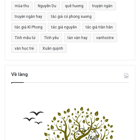
o
mùa thu
Nguyễn Du
quê hương
truyện ngắn
:
truyện ngắn hay
tác giả cỏ phong sương
tác giả Kì Phong
tác giả nguyên
tác giả trần hàn
Tình mẫu tử
Tình yêu
tản văn hay
vanhoctre
văn học trẻ
Xuân quỳnh
Về làng