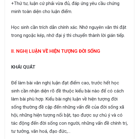
+Thứ tư, luận cứ phải vừa đủ, đáp ứng yêu cầu chứng
minh toàn diện cho luận điểm.
Học sinh cần trích dẫn chính xác. Nhớ nguyên văn thì đặt
trong ngoặc kép, nhớ đại ý thì chuyển thành lời gián tiếp.
II. NGHỊ LUẬN VỀ HIỆN TƯỢNG ĐỜI SỐNG
KHÁI QUÁT
Để làm bài văn nghị luận đạt điểm cao, trước hết học
sinh cần nhận diện rõ đề thuộc kiểu bài nào để có cách
làm bài phù hợp. Kiểu bài nghị luận về hiện tượng đời
sống thường đề cập đến những vấn đề của đời sống xã
hội, những hiện tượng nổi bật, tạo được sự chú ý và có
tác động đến đời sống con người, những vấn đề chính trị,
tư tưởng, văn hoá, đạo đức,…