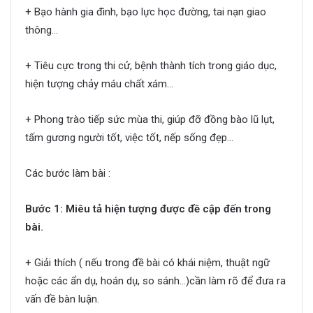
+ Bạo hành gia đình, bạo lực học đường, tai nạn giao
thông…
+ Tiêu cực trong thi cử, bệnh thành tích trong giáo dục,
hiện tượng chảy máu chất xám…
+ Phong trào tiếp sức mùa thi, giúp đỡ đồng bào lũ lụt,
tấm gương người tốt, việc tốt, nếp sống đẹp…
Các bước làm bài :
Bước 1: Miêu tả hiện tượng được đề cập đến trong
bài.
+ Giải thích ( nếu trong đề bài có khái niệm, thuật ngữ
hoặc các ẩn dụ, hoán dụ, so sánh…)cần làm rõ để đưa ra
vấn đề bàn luận.