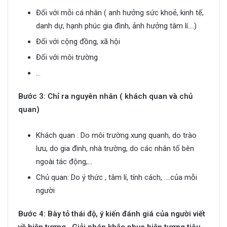
Đối với mỗi cá nhân ( anh hưởng sức khoẻ, kinh tế,
danh dự, hạnh phúc gia đình, ảnh hưởng tâm lí….)
Đối với cộng đồng, xã hội
Đối với môi trường
…
Bước 3: Chỉ ra nguyên nhân ( khách quan và chủ
quan)
Khách quan : Do môi trường xung quanh, do trào
lưu, do gia đình, nhà trường, do các nhân tố bên
ngoài tác động,…
Chủ quan: Do ý thức , tâm lí, tính cách, ….của mỗi
người
Bước 4: Bày tỏ thái độ, ý kiến đánh giá của người viết