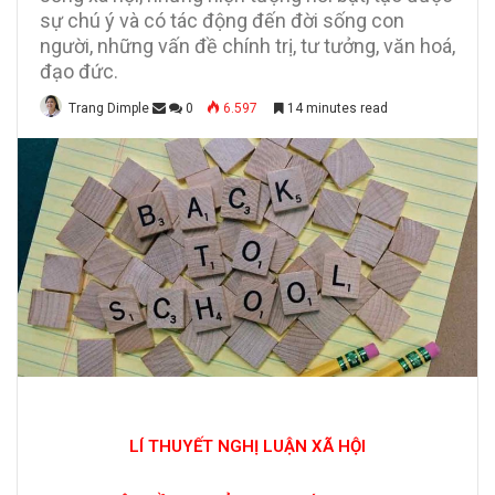
sự chú ý và có tác động đến đời sống con
người, những vấn đề chính trị, tư tưởng, văn hoá,
đạo đức.
Trang Dimple
0
6.597
14 minutes read
LÍ THUYẾT NGHỊ LUẬN XÃ HỘI