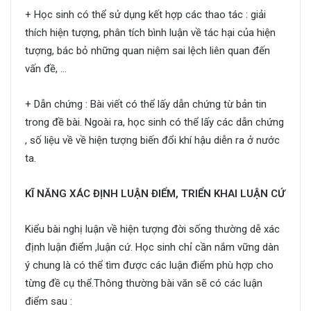
+ Học sinh có thể sử dụng kết hợp các thao tác : giải
thích hiện tượng, phân tích bình luận về tác hại của hiện
tượng, bác bỏ những quan niệm sai lệch liên quan đến
vấn đề, …
+ Dẫn chứng : Bài viết có thể lấy dẫn chứng từ bản tin
trong đề bài. Ngoài ra, học sinh có thể lấy các dẫn chứng
, số liệu về về hiện tượng biến đổi khí hậu diễn ra ở nước
ta.
KĨ NĂNG XÁC ĐỊNH LUẬN ĐIỂM, TRIỂN KHAI LUẬN CỨ
Kiểu bài nghị luận về hiện tượng đời sống thường dễ xác
định luận điểm ,luận cứ. Học sinh chỉ cần nắm vững dàn
ý chung là có thể tìm được các luận điểm phù hợp cho
từng đề cụ thể.Thông thường bài văn sẽ có các luận
điểm sau :