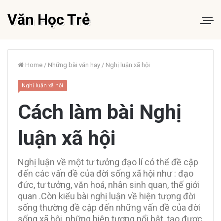
Văn Học Trẻ
Home
/
Những bài văn hay
/
Nghị luận xã hội
Nghị luận xã hội
Cách làm bài Nghị
luận xã hội​
Nghị luận về một tư tưởng đạo lí có thể đề cập
đến các vấn đề của đời sống xã hội như : đạo
đức, tư tưởng, văn hoá, nhân sinh quan, thế giới
quan .Còn kiểu bài nghị luận về hiện tượng đời
sống thường đề cập đến những vấn đề của đời
sống xã hội, những hiện tượng nổi bật, tạo được