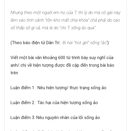
Nhưng theo một người em họ của T. thì lý do mà cô gái này
lâm vào tình cảnh “tồn kho mất chìa khóa” chả phải do cao
số thấp số gì cả, mà là do “chị T. sống ảo quá”.
(Theo báo điện tử Dân Trí :
Bi hài “hot girl” sống “ảo”
)
Viết một bài văn khoảng 600 từ trình bày suy nghĩ của
anh/ chị về hiện tượng được đề cập đến trong bài báo
trên
Luận điểm 1 : Nêu hiện tượng/ thực trạng sống ảo
Luận điểm 2 : Tác hại của hiện tượng sống ảo
Luận điểm 3: Nêu nguyên nhân của lối sống ảo