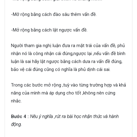
-Mở rộng bằng cách đào sâu thêm vấn đề.
-Mở rộng bằng cách lật ngược vấn đề.
Người tham gia nghị luận đưa ra mặt trái của vấn đề, phủ
nhận nó là công nhận cái đúng,ngược lại ,nếu vấn đề bình
luận là sai hãy lật ngược bằng cách dưa ra vấn đề đúng,
bảo vệ cái đúng cũng có nghĩa là phủ dịnh cái sai.
Trong các bước mở rộng ,tuỳ vào từng trường hợp và khả
năng của mình mà áp dụng cho tốt ,không nên cứng
nhắc.
Bước 4 :
Nêu ý nghĩa ,rút ra bài học nhận thức và hành
động.