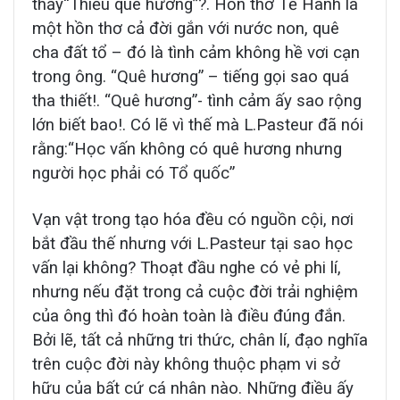
thấy“Thiếu quê hương”?. Hồn thơ Tế Hanh là
một hồn thơ cả đời gắn với nước non, quê
cha đất tổ – đó là tình cảm không hề vơi cạn
trong ông. “Quê hương” – tiếng gọi sao quá
tha thiết!. “Quê hương”- tình cảm ấy sao rộng
lớn biết bao!. Có lẽ vì thế mà L.Pasteur đã nói
rằng:“Học vấn không có quê hương nhưng
người học phải có Tổ quốc”
Vạn vật trong tạo hóa đều có nguồn cội, nơi
bắt đầu thế nhưng với L.Pasteur tại sao học
vấn lại không? Thoạt đầu nghe có vẻ phi lí,
nhưng nếu đặt trong cả cuộc đời trải nghiệm
của ông thì đó hoàn toàn là điều đúng đắn.
Bởi lẽ, tất cả những tri thức, chân lí, đạo nghĩa
trên cuộc đời này không thuộc phạm vi sở
hữu của bất cứ cá nhân nào. Những điều ấy