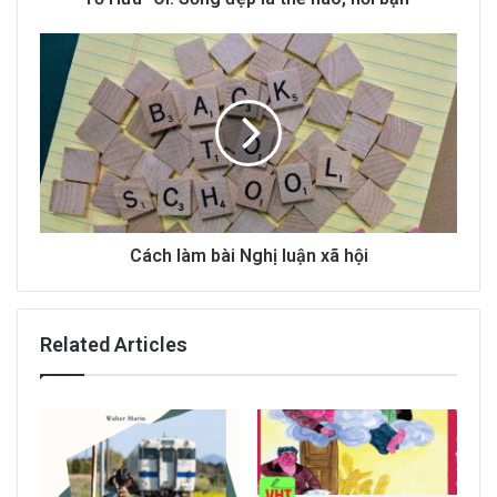
e
s
s
Cách làm bài Nghị luận xã hội​
Related Articles