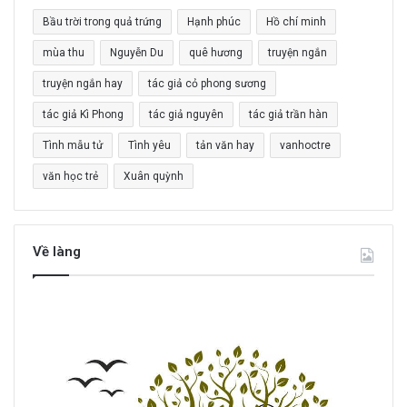
c
Bầu trời trong quả trứng
Hạnh phúc
Hồ chí minh
h
o
mùa thu
Nguyễn Du
quê hương
truyện ngắn
:
truyện ngắn hay
tác giả cỏ phong sương
tác giả Kì Phong
tác giả nguyên
tác giả trần hàn
Tình mẫu tử
Tình yêu
tản văn hay
vanhoctre
văn học trẻ
Xuân quỳnh
Về làng