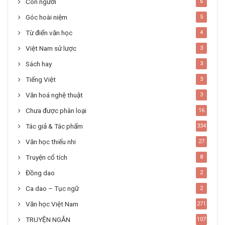
Con người
6
Góc hoài niệm
5
Từ điển văn học
4
Việt Nam sử lược
3
Sách hay
3
Tiếng Việt
3
Văn hoá nghệ thuật
3
Chưa được phân loại
16
Tác giả & Tác phẩm
334
Văn học thiếu nhi
27
Truyện cổ tích
8
Đồng dao
2
Ca dao – Tục ngữ
2
Văn học Việt Nam
271
TRUYỆN NGẮN
107