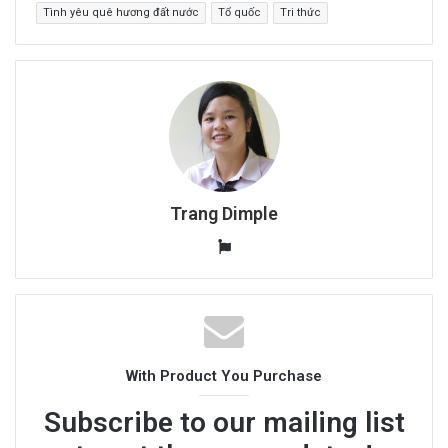
Tình yêu quê hương đất nước
Tổ quốc
Tri thức
Trang Dimple
W
e
b
s
i
t
With Product You Purchase
e
Subscribe to our mailing list