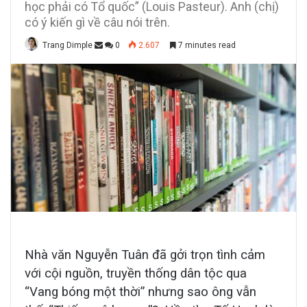
học phải có Tổ quốc” (Louis Pasteur). Anh (chị)
có ý kiến gì về câu nói trên.​
Trang Dimple
0
2.607
7 minutes read
Nhà văn Nguyễn Tuân đã gởi trọn tình cảm
với cội nguồn, truyền thống dân tộc qua
“Vang bóng một thời” nhưng sao ông vẫn