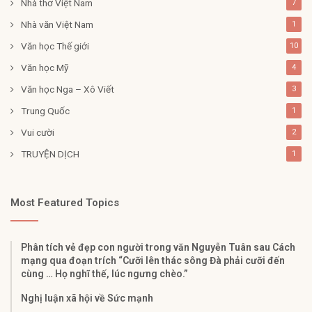
Nhà thơ Việt Nam
7
Nhà văn Việt Nam
1
Văn học Thế giới
10
Văn học Mỹ
4
Văn học Nga – Xô Viết
3
Trung Quốc
1
Vui cười
2
TRUYỆN DỊCH
1
Most Featured Topics
Phân tích vẻ đẹp con người trong văn Nguyễn Tuân sau Cách
mạng qua đoạn trích “Cưỡi lên thác sông Đà phải cưỡi đến
cùng … Họ nghĩ thế, lúc ngưng chèo.”
Nghị luận xã hội về Sức mạnh