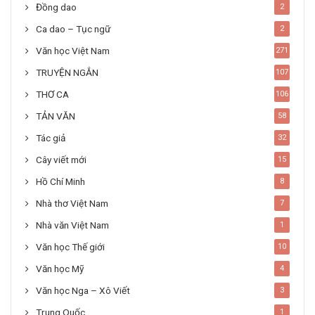
Đồng dao
2
Ca dao – Tục ngữ
2
Văn học Việt Nam
271
TRUYỆN NGẮN
107
THƠ CA
106
TẢN VĂN
58
Tác giả
32
Cây viết mới
15
Hồ Chí Minh
8
Nhà thơ Việt Nam
7
Nhà văn Việt Nam
1
Văn học Thế giới
10
Văn học Mỹ
4
Văn học Nga – Xô Viết
3
Trung Quốc
1