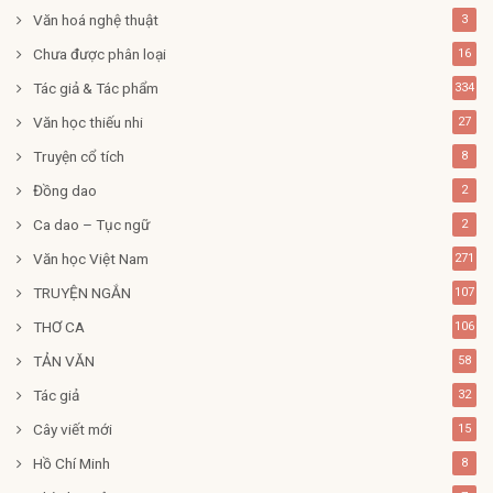
Văn hoá nghệ thuật
3
Chưa được phân loại
16
Tác giả & Tác phẩm
334
Văn học thiếu nhi
27
Truyện cổ tích
8
Đồng dao
2
Ca dao – Tục ngữ
2
Văn học Việt Nam
271
TRUYỆN NGẮN
107
THƠ CA
106
TẢN VĂN
58
Tác giả
32
Cây viết mới
15
Hồ Chí Minh
8