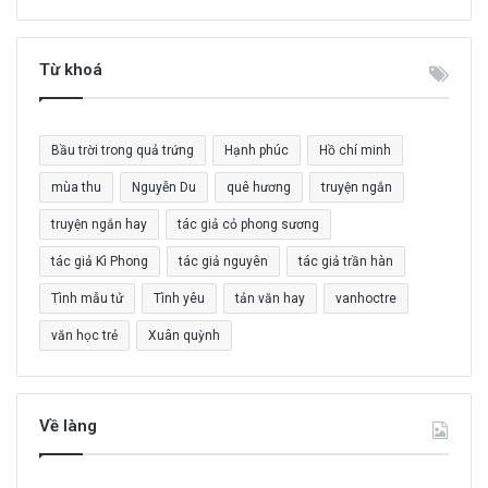
m
k
i
Từ khoá
ế
m
c
Bầu trời trong quả trứng
Hạnh phúc
Hồ chí minh
h
o
mùa thu
Nguyễn Du
quê hương
truyện ngắn
:
truyện ngắn hay
tác giả cỏ phong sương
tác giả Kì Phong
tác giả nguyên
tác giả trần hàn
Tình mẫu tử
Tình yêu
tản văn hay
vanhoctre
văn học trẻ
Xuân quỳnh
Về làng