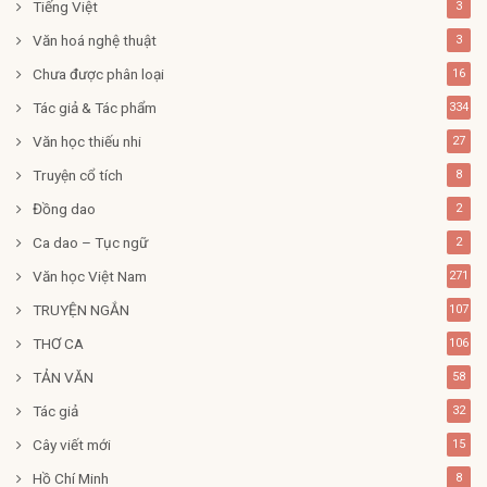
Tiếng Việt
3
Văn hoá nghệ thuật
3
Chưa được phân loại
16
Tác giả & Tác phẩm
334
Văn học thiếu nhi
27
Truyện cổ tích
8
Đồng dao
2
Ca dao – Tục ngữ
2
Văn học Việt Nam
271
TRUYỆN NGẮN
107
THƠ CA
106
TẢN VĂN
58
Tác giả
32
Cây viết mới
15
Hồ Chí Minh
8