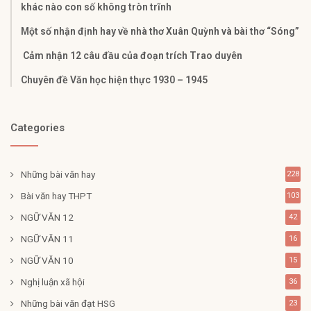
khác nào con số không tròn trĩnh
Một số nhận định hay về nhà thơ Xuân Quỳnh và bài thơ “Sóng”
Cảm nhận 12 câu đầu của đoạn trích Trao duyên
Chuyên đề Văn học hiện thực 1930 – 1945
Categories
Những bài văn hay
228
Bài văn hay THPT
103
NGỮ VĂN 12
42
NGỮ VĂN 11
16
NGỮ VĂN 10
15
Nghị luận xã hội
36
Những bài văn đạt HSG
23