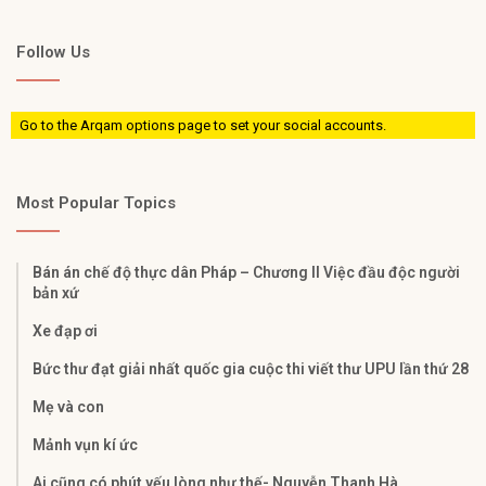
Follow Us
Go to the Arqam options page to set your social accounts.
Most Popular Topics
Bán án chế độ thực dân Pháp – Chương II Việc đầu độc người
bản xứ
Xe đạp ơi
Bức thư đạt giải nhất quốc gia cuộc thi viết thư UPU lần thứ 28
Mẹ và con
Mảnh vụn kí ức
Ai cũng có phút yếu lòng như thế- Nguyễn Thanh Hà