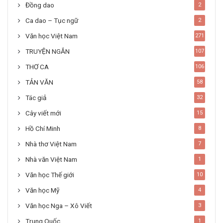
Đồng dao
2
Ca dao – Tục ngữ
2
Văn học Việt Nam
271
TRUYỆN NGẮN
107
THƠ CA
106
TẢN VĂN
58
Tác giả
32
Cây viết mới
15
Hồ Chí Minh
8
Nhà thơ Việt Nam
7
Nhà văn Việt Nam
1
Văn học Thế giới
10
Văn học Mỹ
4
Văn học Nga – Xô Viết
3
Trung Quốc
1