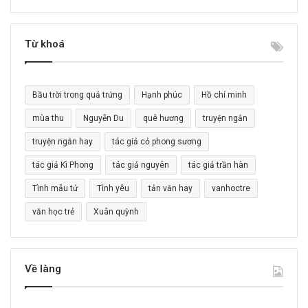
m
k
i
Từ khoá
ế
m
c
Bầu trời trong quả trứng
Hạnh phúc
Hồ chí minh
h
o
mùa thu
Nguyễn Du
quê hương
truyện ngắn
:
truyện ngắn hay
tác giả cỏ phong sương
tác giả Kì Phong
tác giả nguyên
tác giả trần hàn
Tình mẫu tử
Tình yêu
tản văn hay
vanhoctre
văn học trẻ
Xuân quỳnh
Về làng