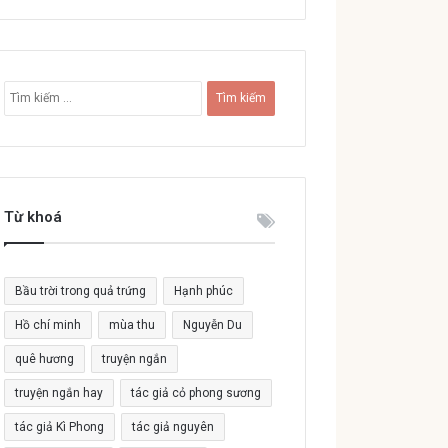
T
ì
m
k
i
ế
Từ khoá
m
c
h
o
Bầu trời trong quả trứng
Hạnh phúc
:
Hồ chí minh
mùa thu
Nguyễn Du
quê hương
truyện ngắn
truyện ngắn hay
tác giả cỏ phong sương
tác giả Kì Phong
tác giả nguyên