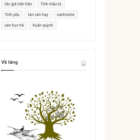
tác giả trần hàn
Tình mẫu tử
Tình yêu
tản văn hay
vanhoctre
văn học trẻ
Xuân quỳnh
Về làng