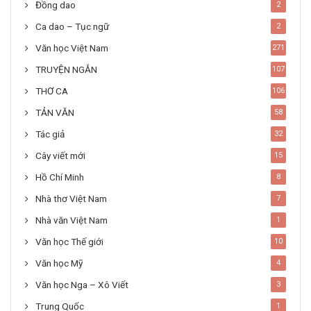
Đồng dao
2
Ca dao – Tục ngữ
2
Văn học Việt Nam
271
TRUYỆN NGẮN
107
THƠ CA
106
TẢN VĂN
58
Tác giả
32
Cây viết mới
15
Hồ Chí Minh
8
Nhà thơ Việt Nam
7
Nhà văn Việt Nam
1
Văn học Thế giới
10
Văn học Mỹ
4
Văn học Nga – Xô Viết
3
Trung Quốc
1