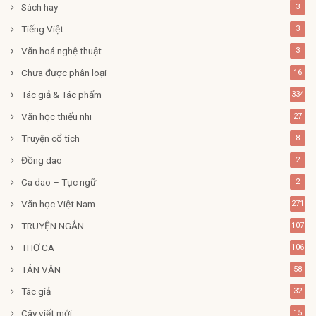
Sách hay
3
Tiếng Việt
3
Văn hoá nghệ thuật
3
Chưa được phân loại
16
Tác giả & Tác phẩm
334
Văn học thiếu nhi
27
Truyện cổ tích
8
Đồng dao
2
Ca dao – Tục ngữ
2
Văn học Việt Nam
271
TRUYỆN NGẮN
107
THƠ CA
106
TẢN VĂN
58
Tác giả
32
Cây viết mới
15