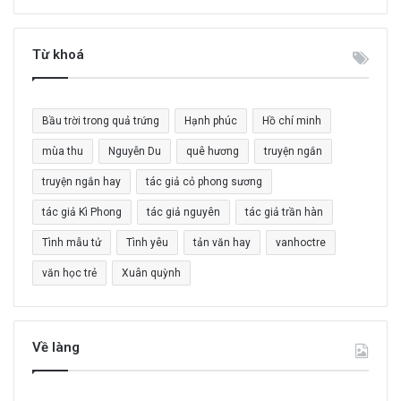
m
k
i
Từ khoá
ế
m
c
Bầu trời trong quả trứng
Hạnh phúc
Hồ chí minh
h
o
mùa thu
Nguyễn Du
quê hương
truyện ngắn
:
truyện ngắn hay
tác giả cỏ phong sương
tác giả Kì Phong
tác giả nguyên
tác giả trần hàn
Tình mẫu tử
Tình yêu
tản văn hay
vanhoctre
văn học trẻ
Xuân quỳnh
Về làng