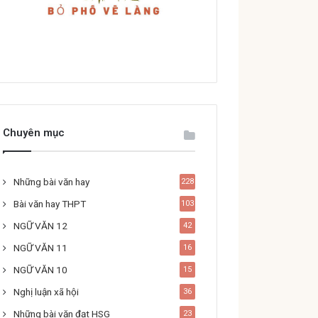
Chuyên mục
Những bài văn hay
228
Bài văn hay THPT
103
NGỮ VĂN 12
42
NGỮ VĂN 11
16
NGỮ VĂN 10
15
Nghị luận xã hội
36
Những bài văn đạt HSG
23