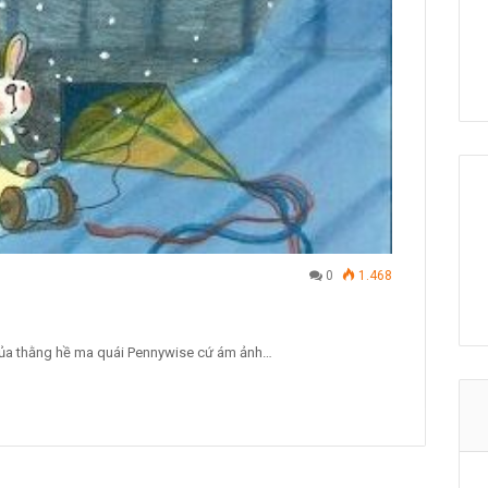
0
1.468
 của thằng hề ma quái Pennywise cứ ám ảnh…