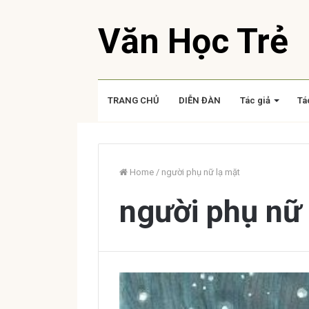
Văn Học Trẻ
TRANG CHỦ
DIỄN ĐÀN
Tác giả
Tá
Home
/
người phụ nữ lạ mặt
người phụ nữ 