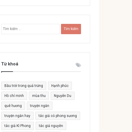
T
ì
m
k
i
ế
Từ khoá
m
c
h
o
Bầu trời trong quả trứng
Hạnh phúc
:
Hồ chí minh
mùa thu
Nguyễn Du
quê hương
truyện ngắn
truyện ngắn hay
tác giả cỏ phong sương
tác giả Kì Phong
tác giả nguyên