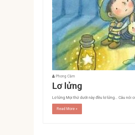
Phong Cầm
Lơ lửng
Lơ lửng Mọi thứ dưới này đều lơ lửng… Câu nói
Read More »