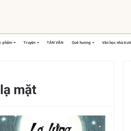
c phẩm
Truyện
TẢN VĂN
Quê hương
Văn học nhà trư
lạ mặt