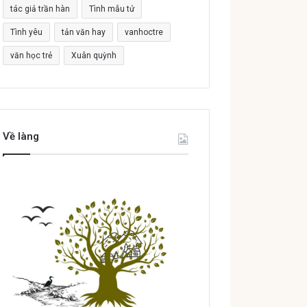
tác giả trần hàn
Tình mẫu tử
Tình yêu
tản văn hay
vanhoctre
văn học trẻ
Xuân quỳnh
Về làng