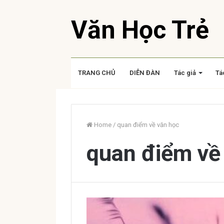
Văn Học Trẻ
TRANG CHỦ
DIỄN ĐÀN
Tác giả
Tá
Home
/
quan điểm về văn học
quan điểm về