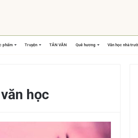
c phẩm
Truyện
TẢN VĂN
Quê hương
Văn học nhà trư
 văn học