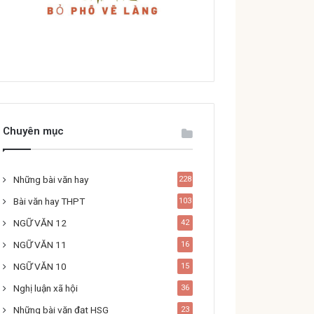
Chuyên mục
Những bài văn hay
228
Bài văn hay THPT
103
NGỮ VĂN 12
42
NGỮ VĂN 11
16
NGỮ VĂN 10
15
Nghị luận xã hội
36
Những bài văn đạt HSG
23