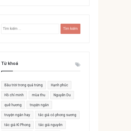
T
ì
m
k
i
ế
Từ khoá
m
c
h
o
Bầu trời trong quả trứng
Hạnh phúc
:
Hồ chí minh
mùa thu
Nguyễn Du
quê hương
truyện ngắn
truyện ngắn hay
tác giả cỏ phong sương
tác giả Kì Phong
tác giả nguyên