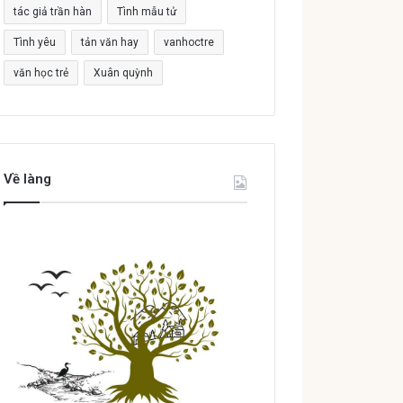
tác giả trần hàn
Tình mẫu tử
Tình yêu
tản văn hay
vanhoctre
văn học trẻ
Xuân quỳnh
Về làng