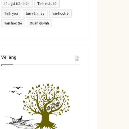
tác giả trần hàn
Tình mẫu tử
Tình yêu
tản văn hay
vanhoctre
văn học trẻ
Xuân quỳnh
Về làng