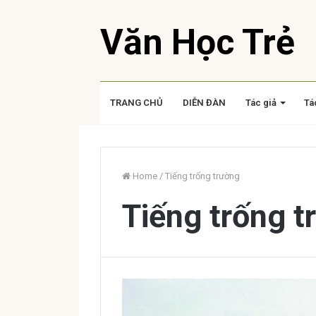
Văn Học Trẻ
TRANG CHỦ
DIỄN ĐÀN
Tác giả
Tá
Home
/
Tiếng trống trường
Tiếng trống t