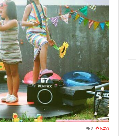
3
6.253