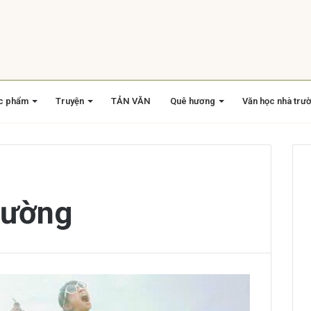
c phẩm
Truyện
TẢN VĂN
Quê hương
Văn học nhà trư
rường