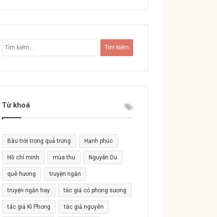
T
ì
m
k
i
ế
Từ khoá
m
c
h
o
Bầu trời trong quả trứng
Hạnh phúc
:
Hồ chí minh
mùa thu
Nguyễn Du
quê hương
truyện ngắn
truyện ngắn hay
tác giả cỏ phong sương
tác giả Kì Phong
tác giả nguyên