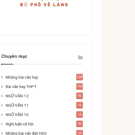
Chuyên mục
Những bài văn hay
228
Bài văn hay THPT
103
NGỮ VĂN 12
42
NGỮ VĂN 11
16
NGỮ VĂN 10
15
Nghị luận xã hội
36
Những bài văn đạt HSG
23