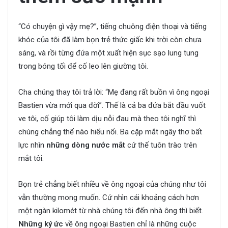
“Có chuyện gì vậy mẹ?”, tiếng chuông điện thoại và tiếng
khóc của tôi đã làm bọn trẻ thức giấc khi trời còn chưa
sáng, và rồi từng đứa một xuất hiện sục sạo lung tung
trong bóng tối để cố leo lên giường tôi.
Cha chúng thay tôi trả lời: “Mẹ đang rất buồn vì ông ngoại
Bastien vừa mới qua đời”. Thế là cả ba đứa bắt đầu vuốt
ve tôi, cố giúp tôi làm dịu nỗi đau mà theo tôi nghĩ thì
chúng chẳng thể nào hiểu nổi. Ba cặp mắt ngây thơ bất
lực nhìn
những dòng nước mắt
cứ thế tuôn trào trên
mắt tôi.
Bọn trẻ chẳng biết nhiều về ông ngoại của chúng như tôi
vẫn thường mong muốn. Cứ nhìn cái khoảng cách hơn
một ngàn kilomét từ nhà chúng tôi đến nhà ông thì biết.
Những ký ức
về ông ngoại Bastien chỉ là những cuộc