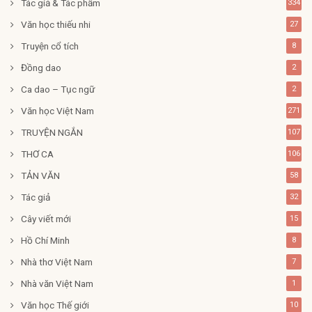
Tác giả & Tác phẩm
334
Văn học thiếu nhi
27
Truyện cổ tích
8
Đồng dao
2
Ca dao – Tục ngữ
2
Văn học Việt Nam
271
TRUYỆN NGẮN
107
THƠ CA
106
TẢN VĂN
58
Tác giả
32
Cây viết mới
15
Hồ Chí Minh
8
Nhà thơ Việt Nam
7
Nhà văn Việt Nam
1
Văn học Thế giới
10