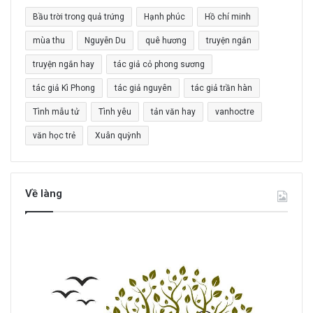
c
Bầu trời trong quả trứng
Hạnh phúc
Hồ chí minh
h
o
mùa thu
Nguyễn Du
quê hương
truyện ngắn
:
truyện ngắn hay
tác giả cỏ phong sương
tác giả Kì Phong
tác giả nguyên
tác giả trần hàn
Tình mẫu tử
Tình yêu
tản văn hay
vanhoctre
văn học trẻ
Xuân quỳnh
Về làng