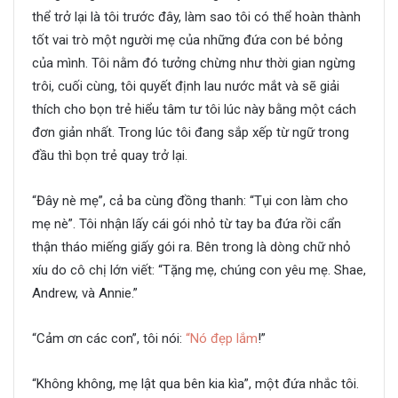
thể trở lại là tôi trước đây, làm sao tôi có thể hoàn thành
tốt vai trò một người mẹ của những đứa con bé bỏng
của mình. Tôi nằm đó tưởng chừng như thời gian ngừng
trôi, cuối cùng, tôi quyết định lau nước mắt và sẽ giải
thích cho bọn trẻ hiểu tâm tư tôi lúc này bằng một cách
đơn giản nhất. Trong lúc tôi đang sắp xếp từ ngữ trong
đầu thì bọn trẻ quay trở lại.
“Đây nè mẹ”, cả ba cùng đồng thanh: “Tụi con làm cho
mẹ nè”. Tôi nhận lấy cái gói nhỏ từ tay ba đứa rồi cẩn
thận tháo miếng giấy gói ra. Bên trong là dòng chữ nhỏ
xíu do cô chị lớn viết: “Tặng mẹ, chúng con yêu mẹ. Shae,
Andrew, và Annie.”
“Cảm ơn các con”, tôi nói:
“Nó đẹp lắm
!”
“Không không, mẹ lật qua bên kia kìa”, một đứa nhắc tôi.