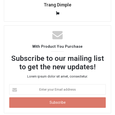
Trang Dimple
W
e
b
s
i
t
With Product You Purchase
e
Subscribe to our mailing list
to get the new updates!
Lorem ipsum dolor sit amet, consectetur.
E
n
t
e
r
y