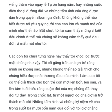
viếng thăm vào ngày lễ Tạ ơn hàng năm, hay những cuộc
điện thoại đường dài, và những tấm ảnh của ông được
dán trong quyển album gia đình. Chúng không thể nào
biết đươc tôi yêu quý người cha cao lớn và mạnh mẽ của
mình như thế nào. Bất chợt, tôi lại cảm thấy mừng vì biết
đâu chính vì thế mà chúng sẽ không cảm thấy quá đau
đớn vì mất mát như tôi.
Các con tôi chưa từng nghe hay thấy tôi khóc lóc trước
mặt chúng như vậy. Tôi cố gắng trấn an bọn trẻ rằng
mình sẽ không sao, nhưng không thể nào giải thích cho
chúng hiểu được nỗi thương đau của mình. Làm sao tôi
có thể giải thích cho bọn trẻ con mới lên bốn, lên sáu, và
lên tám tuổi hiểu rằng cuộc đời của mẹ chúng đã thay
đổi từ đây. Trong chốc lát, từ một người có cha giờ lại trở
thành mồ côi. Những tấm hình và những kỷ niệm về cha
trong suốt ba mươi bốn năm qua đối với tôi giờ chẳng