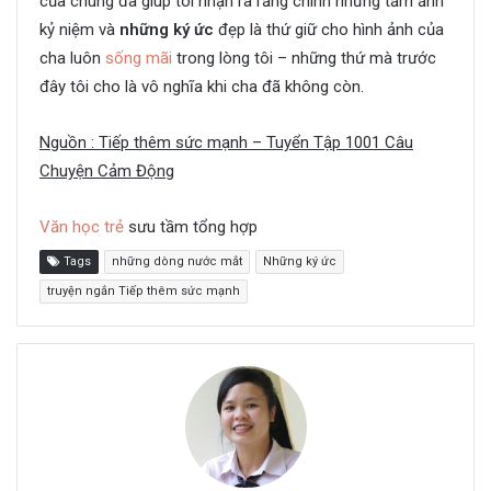
của chúng đã giúp tôi nhận ra rằng chính những tấm ảnh
kỷ niệm và
những ký ức
đẹp là thứ giữ cho hình ảnh của
cha luôn
sống mãi
trong lòng tôi – những thứ mà trước
đây tôi cho là vô nghĩa khi cha đã không còn.
Nguồn : Tiếp thêm sức mạnh – Tuyển Tập 1001 Câu
Chuyện Cảm Động
Văn học trẻ
sưu tầm tổng hợp
Tags
những dòng nước mắt
Những ký ức
truyện ngắn Tiếp thêm sức mạnh