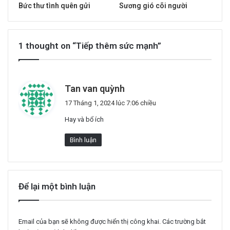
Bức thư tình quên gửi
Sương gió cõi người
1 thought on “Tiếp thêm sức mạnh”
v
Tan van quỳnh
i
17 Tháng 1, 2024 lúc 7:06 chiều
ế
Hay và bổ ích
t
:
Bình luận
Để lại một bình luận
Email của bạn sẽ không được hiển thị công khai.
Các trường bắt