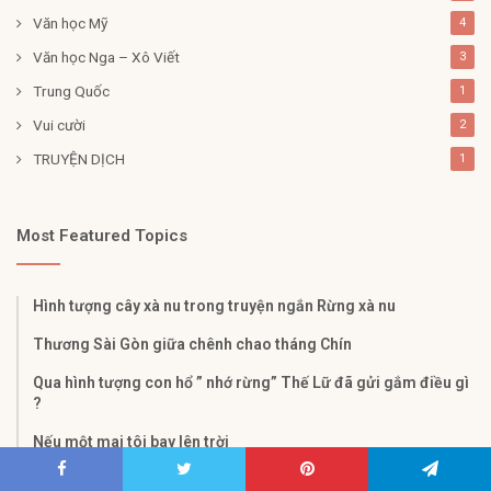
Văn học Mỹ
4
Văn học Nga – Xô Viết
3
Trung Quốc
1
Vui cười
2
TRUYỆN DỊCH
1
Most Featured Topics
Hình tượng cây xà nu trong truyện ngắn Rừng xà nu
Thương Sài Gòn giữa chênh chao tháng Chín
Qua hình tượng con hổ ” nhớ rừng” Thế Lữ​ đã gửi gắm điều gì
?
Nếu một mai tôi bay lên trời
Đã từng là