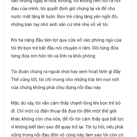
vào những ngày lễ nữa. Không, tôi không nên nói ra nỗi
đau của mình, tôi quyết định giữ chúng lại và để cho
nước mắt lặng lẽ tuôn. Bọn trẻ cũng lặng yên ngồi đó,
những bàn tay nhỏ xinh xắn cứ nhè nhẹ vỗ về tôi.
Khi tia nắng đầu tiên lọt qua cửa sổ vào phòng ngủ của
tôi thì bọn trẻ bắt đầu nói chuyện rì rầm. Rồi từng đứa
từng đứa ôm hôn tôi và lỉnh ra khỏi phòng.
Tôi đoán chúng ra ngoài chơi hay xem hoạt hình gì đấy.
Thế cũng tốt, tôi chỉ mong cho những trái tim non nớt
của chúng không phải chịu đựng nỗi đau này.
Mặc dù vậy, tôi vẫn cảm thấy chạnh lòng khi bọn trẻ bỏ
đi. Chỉ một cú điện thoại đã đưa tôi đến một thế giới
khác không còn cha nữa, để rồi tôi cảm thấy quá bất lực
vì không biết làm sao để quay trở lại. Tôi tự hỏi, nếu phải
sống trong nỗi đau đớn vô cùng này, làm sao tôi còn có