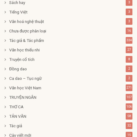
Sách hay
3
Tiếng Việt
3
Văn hoá nghệ thuật
3
Chưa được phân loại
16
Tác giả & Tác phẩm
334
Văn học thiếu nhi
27
Truyện cổ tích
8
Đồng dao
2
Ca dao – Tục ngữ
2
Văn học Việt Nam
271
TRUYỆN NGẮN
107
THƠ CA
106
TẢN VĂN
58
Tác giả
32
Cây viết mới
15