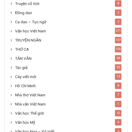
Truyện cổ tích
8
Đồng dao
2
Ca dao – Tục ngữ
2
Văn học Việt Nam
271
TRUYỆN NGẮN
107
THƠ CA
106
TẢN VĂN
58
Tác giả
32
Cây viết mới
15
Hồ Chí Minh
8
Nhà thơ Việt Nam
7
Nhà văn Việt Nam
1
Văn học Thế giới
10
Văn học Mỹ
4
Văn học Nga – Xô Viết
3