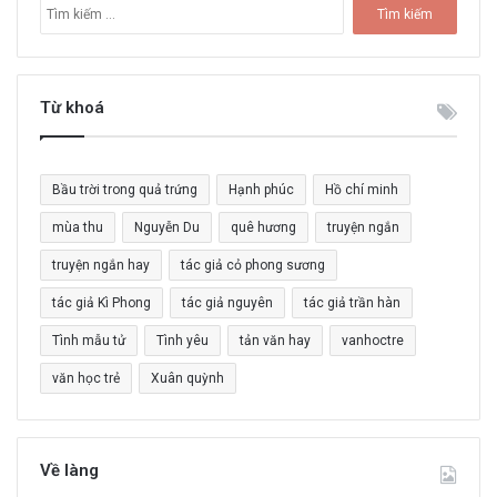
T
ì
m
k
i
Từ khoá
ế
m
c
Bầu trời trong quả trứng
Hạnh phúc
Hồ chí minh
h
o
mùa thu
Nguyễn Du
quê hương
truyện ngắn
:
truyện ngắn hay
tác giả cỏ phong sương
tác giả Kì Phong
tác giả nguyên
tác giả trần hàn
Tình mẫu tử
Tình yêu
tản văn hay
vanhoctre
văn học trẻ
Xuân quỳnh
Về làng