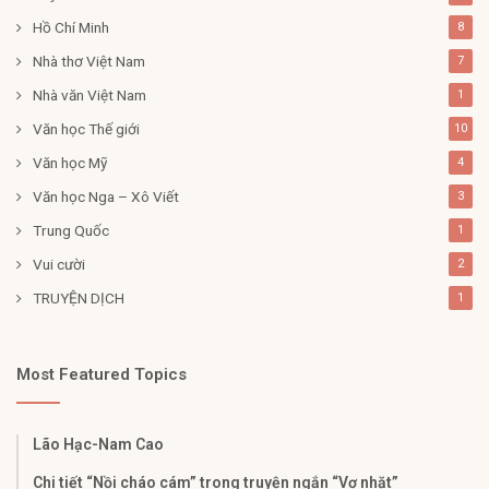
Hồ Chí Minh
8
Nhà thơ Việt Nam
7
Nhà văn Việt Nam
1
Văn học Thế giới
10
Văn học Mỹ
4
Văn học Nga – Xô Viết
3
Trung Quốc
1
Vui cười
2
TRUYỆN DỊCH
1
Most Featured Topics
Lão Hạc-Nam Cao
Chi tiết “Nồi cháo cám” trong truyện ngắn “Vợ nhặt”