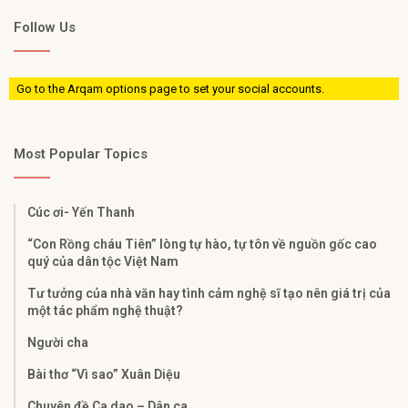
Follow Us
Go to the Arqam options page to set your social accounts.
Most Popular Topics
Cúc ơi- Yến Thanh
“Con Rồng cháu Tiên” lòng tự hào, tự tôn về nguồn gốc cao
quý của dân tộc Việt Nam
Tư tưởng của nhà văn hay tình cảm nghệ sĩ tạo nên giá trị của
một tác phẩm nghệ thuật?
Người cha
Bài thơ “Vì sao” Xuân Diệu
Chuyên đề Ca dao – Dân ca