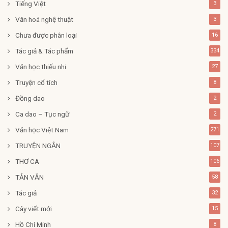
Tiếng Việt
3
Văn hoá nghệ thuật
3
Chưa được phân loại
16
Tác giả & Tác phẩm
334
Văn học thiếu nhi
27
Truyện cổ tích
8
Đồng dao
2
Ca dao – Tục ngữ
2
Văn học Việt Nam
271
TRUYỆN NGẮN
107
THƠ CA
106
TẢN VĂN
58
Tác giả
32
Cây viết mới
15
Hồ Chí Minh
8