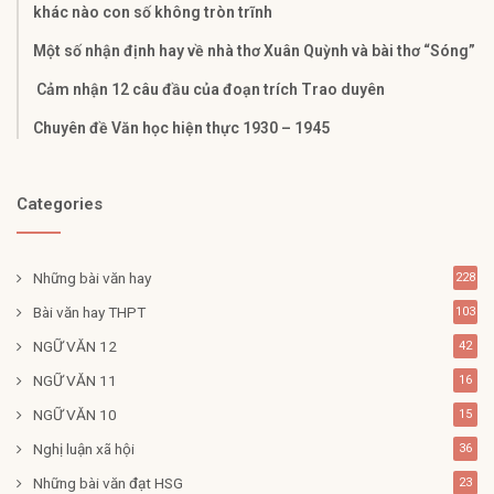
khác nào con số không tròn trĩnh
Một số nhận định hay về nhà thơ Xuân Quỳnh và bài thơ “Sóng”
Cảm nhận 12 câu đầu của đoạn trích Trao duyên
Chuyên đề Văn học hiện thực 1930 – 1945
Categories
Những bài văn hay
228
Bài văn hay THPT
103
NGỮ VĂN 12
42
NGỮ VĂN 11
16
NGỮ VĂN 10
15
Nghị luận xã hội
36
Những bài văn đạt HSG
23