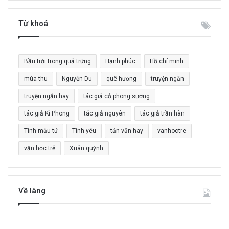
k
i
Từ khoá
ế
m
c
Bầu trời trong quả trứng
Hạnh phúc
Hồ chí minh
h
o
mùa thu
Nguyễn Du
quê hương
truyện ngắn
:
truyện ngắn hay
tác giả cỏ phong sương
tác giả Kì Phong
tác giả nguyên
tác giả trần hàn
Tình mẫu tử
Tình yêu
tản văn hay
vanhoctre
văn học trẻ
Xuân quỳnh
Về làng