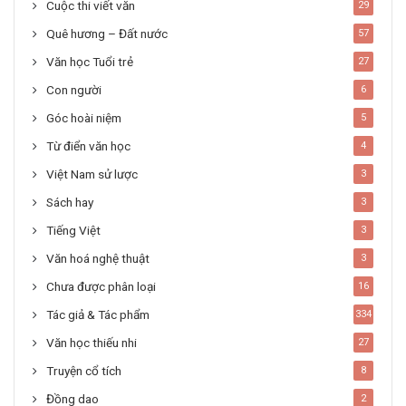
Cuộc thi viết văn
29
Quê hương – Đất nước
57
Văn học Tuổi trẻ
27
Con người
6
Góc hoài niệm
5
Từ điển văn học
4
Việt Nam sử lược
3
Sách hay
3
Tiếng Việt
3
Văn hoá nghệ thuật
3
Chưa được phân loại
16
Tác giả & Tác phẩm
334
Văn học thiếu nhi
27
Truyện cổ tích
8
Đồng dao
2