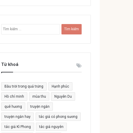
T
ì
m
k
i
ế
Từ khoá
m
c
h
o
Bầu trời trong quả trứng
Hạnh phúc
:
Hồ chí minh
mùa thu
Nguyễn Du
quê hương
truyện ngắn
truyện ngắn hay
tác giả cỏ phong sương
tác giả Kì Phong
tác giả nguyên