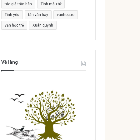
tác giả trần hàn
Tình mẫu tử
Tình yêu
tản văn hay
vanhoctre
văn học trẻ
Xuân quỳnh
Về làng