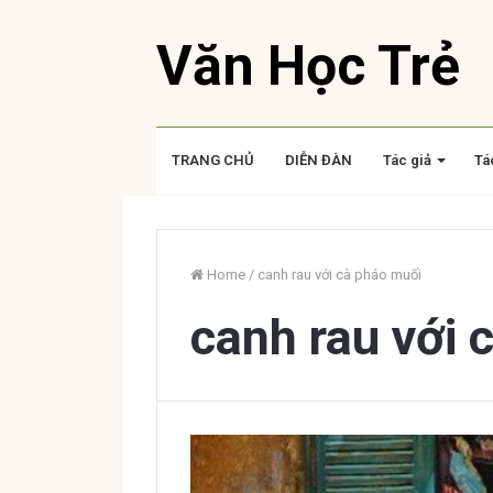
Văn Học Trẻ
TRANG CHỦ
DIỄN ĐÀN
Tác giả
Tá
Home
/
canh rau với cà pháo muối
canh rau với 