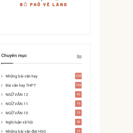
Chuyên mục
Những bài văn hay
228
Bài văn hay THPT
103
NGỮ VĂN 12
42
NGỮ VĂN 11
16
NGỮ VĂN 10
15
Nghị luận xã hội
36
Những bài văn đạt HSG
23