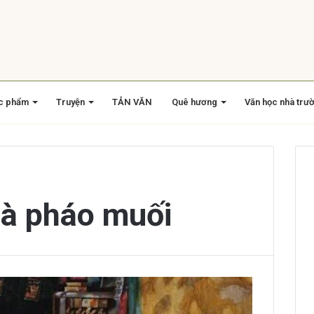
c phẩm
Truyện
TẢN VĂN
Quê hương
Văn học nhà trư
cà pháo muối