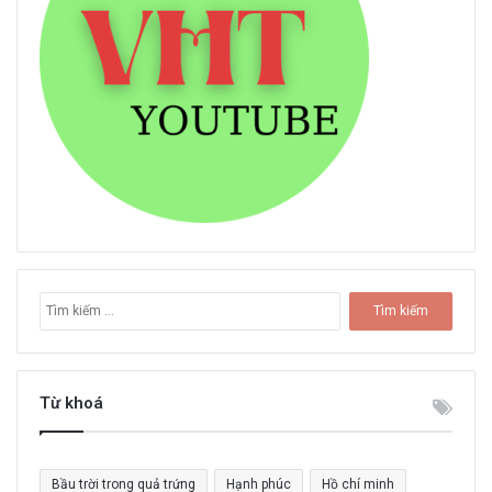
T
ì
m
k
i
Từ khoá
ế
m
c
Bầu trời trong quả trứng
Hạnh phúc
Hồ chí minh
h