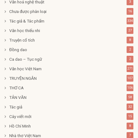
Văn hoá nghệ thuật
3
Chưa được phân loại
16
Tác giả & Tác phẩm
334
Văn học thiếu nhi
27
Truyện cổ tích
8
Đồng dao
2
Ca dao – Tục ngữ
2
Văn học Việt Nam
271
TRUYỆN NGẮN
107
THƠ CA
106
TẢN VĂN
58
Tác giả
32
Cây viết mới
15
Hồ Chí Minh
8
Nhà thơ Việt Nam
7