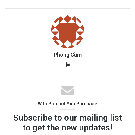
Phong Cầm
W
e
b
s
i
t
With Product You Purchase
e
Subscribe to our mailing list
to get the new updates!