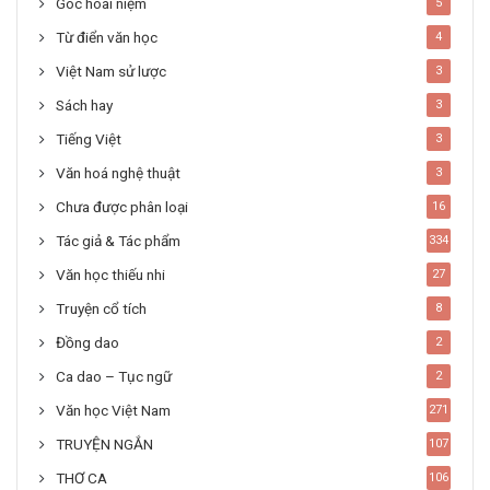
Góc hoài niệm
5
Từ điển văn học
4
Việt Nam sử lược
3
Sách hay
3
Tiếng Việt
3
Văn hoá nghệ thuật
3
Chưa được phân loại
16
Tác giả & Tác phẩm
334
Văn học thiếu nhi
27
Truyện cổ tích
8
Đồng dao
2
Ca dao – Tục ngữ
2
Văn học Việt Nam
271
TRUYỆN NGẮN
107
THƠ CA
106