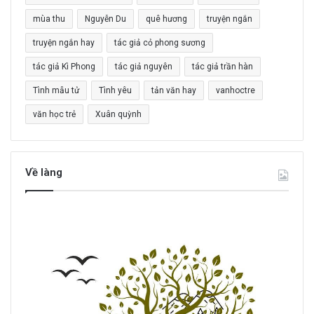
o
mùa thu
Nguyễn Du
quê hương
truyện ngắn
:
truyện ngắn hay
tác giả cỏ phong sương
tác giả Kì Phong
tác giả nguyên
tác giả trần hàn
Tình mẫu tử
Tình yêu
tản văn hay
vanhoctre
văn học trẻ
Xuân quỳnh
Về làng