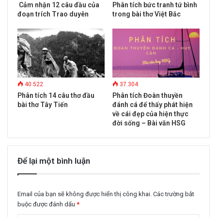
s
Cảm nhận 12 câu đầu của
Phân tích bức tranh tứ bình
s
đoạn trích Trao duyên
trong bài thơ Việt Bắc
40.522
37.304
Phân tích 14 câu thơ đầu
Phân tích Đoàn thuyền
bài thơ Tây Tiến
đánh cá để thấy phát hiện
về cái đẹp của hiện thực
đời sống – Bài văn HSG
Để lại một bình luận
Email của bạn sẽ không được hiển thị công khai.
Các trường bắt
buộc được đánh dấu
*