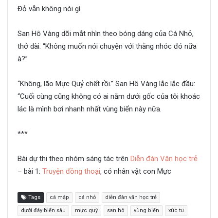
Đỏ vẫn không nói gì.
San Hô Vàng dõi mắt nhìn theo bóng dáng của Cá Nhỏ,
thở dài: “Không muốn nói chuyện với thằng nhóc đó nữa
à?”
“Không, lão Mực Quỷ chết rồi.” San Hô Vàng lắc lắc đầu:
“Cuối cùng cũng không có ai nằm dưới gốc của tôi khoác
lác là mình bơi nhanh nhất vùng biển này nữa.
***
Bài dự thi theo nhóm sáng tác trên
Diễn đàn Văn học trẻ
– bài 1:
Truyện đồng thoại
, có nhân vật con Mực
Tags
cá mập
cá nhỏ
diễn đàn văn học trẻ
dưới đáy biển sâu
mực quỷ
san hô
vùng biển
xúc tu