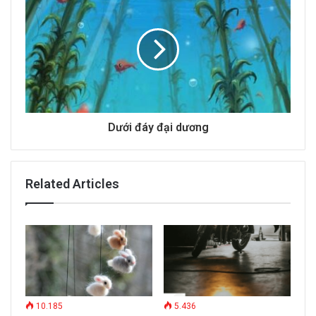
s
s
Dưới đáy đại dương
Related Articles
10.185
5.436