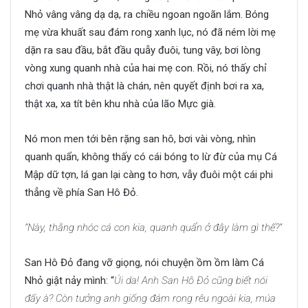
Nhỏ vâng vâng dạ dạ, ra chiều ngoan ngoãn lắm. Bóng
mẹ vừa khuất sau đám rong xanh lục, nó đã ném lời mẹ
dặn ra sau đầu, bắt đầu quẫy đuôi, tung vây, bơi lòng
vòng xung quanh nhà của hai mẹ con. Rồi, nó thấy chỉ
chơi quanh nhà thật là chán, nên quyết định bơi ra xa,
thật xa, xa tít bên khu nhà của lão Mực già.
Nó mon men tới bên rặng san hô, bơi vài vòng, nhìn
quanh quẩn, không thấy có cái bóng to lừ đừ của mụ Cá
Mập dữ tợn, lá gan lại càng to hơn, vẫy đuôi một cái phi
thẳng về phía San Hô Đỏ.
“Này, thằng nhóc cá con kia, quanh quẩn ở đây làm gì thế?”
San Hô Đỏ đang vỡ giọng, nói chuyện ồm ồm làm Cá
Nhỏ giật nảy mình: “
Úi da! Anh San Hô Đỏ cũng biết nói
đấy à? Còn tưởng anh giống đám rong rêu ngoài kia, múa