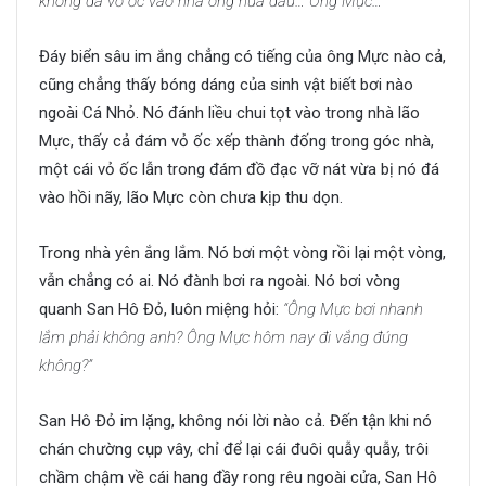
không đá vỏ ốc vào nhà ông nữa đâu… Ông Mực…”
Đáy biển sâu im ắng chẳng có tiếng của ông Mực nào cả,
cũng chẳng thấy bóng dáng của sinh vật biết bơi nào
ngoài Cá Nhỏ. Nó đánh liều chui tọt vào trong nhà lão
Mực, thấy cả đám vỏ ốc xếp thành đống trong góc nhà,
một cái vỏ ốc lẫn trong đám đồ đạc vỡ nát vừa bị nó đá
vào hồi nãy, lão Mực còn chưa kịp thu dọn.
Trong nhà yên ắng lắm. Nó bơi một vòng rồi lại một vòng,
vẫn chẳng có ai. Nó đành bơi ra ngoài. Nó bơi vòng
quanh San Hô Đỏ, luôn miệng hỏi:
“Ông Mực bơi nhanh
lắm phải không anh? Ông Mực hôm nay đi vắng đúng
không?”
San Hô Đỏ im lặng, không nói lời nào cả. Đến tận khi nó
chán chường cụp vây, chỉ để lại cái đuôi quẫy quẫy, trôi
chầm chậm về cái hang đầy rong rêu ngoài cửa, San Hô