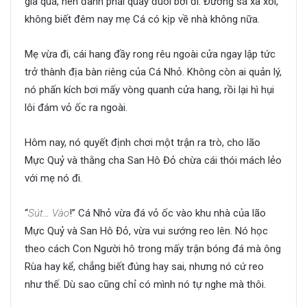
giã quá, nên đành phải quẫy đuôi bơi đi. Đường sá xa xôi,
không biết đêm nay mẹ Cá có kịp về nhà không nữa.
Mẹ vừa đi, cái hang đầy rong rêu ngoài cửa ngay lập tức
trở thành địa bàn riêng của Cá Nhỏ. Không còn ai quản lý,
nó phấn kích bơi mấy vòng quanh cửa hang, rồi lại hì hụi
lôi đám vỏ ốc ra ngoài.
Hôm nay, nó quyết định chơi một trận ra trò, cho lão
Mực Quỷ và thằng cha San Hô Đỏ chừa cái thói mách lẻo
với mẹ nó đi.
“
Sút… Vào
!” Cá Nhỏ vừa đá vỏ ốc vào khu nhà của lão
Mực Quỷ và San Hô Đỏ, vừa vui sướng reo lên. Nó học
theo cách Con Người hô trong mấy trận bóng đá mà ông
Rùa hay kể, chẳng biết đúng hay sai, nhưng nó cứ reo
như thế. Dù sao cũng chỉ có mình nó tự nghe mà thôi.