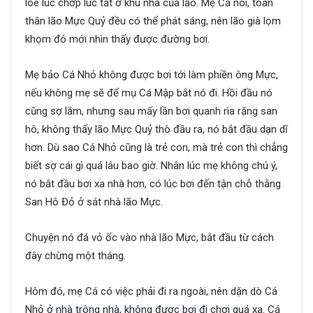
lòe lúc chớp lúc tắt ở khu nhà của lão. Mẹ Cá nói, toàn
thân lão Mực Quỷ đều có thể phát sáng, nên lão già lọm
khọm đó mới nhìn thấy được đường bơi.
Mẹ bảo Cá Nhỏ không được bơi tới làm phiền ông Mực,
nếu không mẹ sẽ để mụ Cá Mập bắt nó đi. Hồi đầu nó
cũng sợ lắm, nhưng sau mấy lần bơi quanh rìa rặng san
hô, không thấy lão Mực Quỷ thò đầu ra, nó bắt đầu dạn dĩ
hơn. Dù sao Cá Nhỏ cũng là trẻ con, mà trẻ con thì chẳng
biết sợ cái gì quá lâu bao giờ. Nhân lúc mẹ không chú ý,
nó bắt đầu bơi xa nhà hơn, có lúc bơi đến tận chỗ thằng
San Hô Đỏ ở sát nhà lão Mực.
Chuyện nó đá vỏ ốc vào nhà lão Mực, bắt đầu từ cách
đây chừng một tháng.
Hôm đó, mẹ Cá có việc phải đi ra ngoài, nên dặn dò Cá
Nhỏ ở nhà trông nhà, không được bơi đi chơi quá xa. Cá