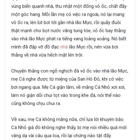
vùng biển quanh nhà, thu nhặt một đống vỏ ốc, chất đầy
một góc hang. Mỗi lần mẹ có việc ra ngoài, nó lại mang
vỏ ốc ra, lén lút bơi tới gần nhà lão Mực, rồi quẫy đuôi
thật mạnh cho bọt nước văng tung tóe, vỏ ốc bay thẳng
vào nhà lão Mực phát ra tiếng vang loảng xoảng. Nó biết
mình đã đập vỡ đồ đạc
nhà
lão Mực rồi, nên vừa bơi
thẳng về nhà vừa hếch mặt lên trời.
Chuyện thằng con ngỗ nghịch đá vỏ ốc vào nhà lão Mực,
mẹ Cá nghe được từ miệng của San Hô Đỏ, khi có việc
bơi ngang qua. Mẹ Cá giận lắm, về mắng Cá Nhỏ xơi xơi,
làm nó giận dỗi chui tọt vào trong khe đá, nói thế nào
cũng không chịu chui ra.
Về sau, mẹ Cá không mắng nữa, chỉ lựa lời khuyên bảo.
Cá Nhỏ giả đò không nghe thấy, bị mẹ nói nhiều quá mới
vâng dạ vài câu qua loa, rồi lại chứng nào tật đấy.