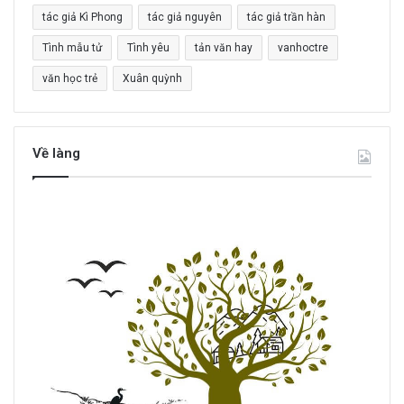
tác giả Kì Phong
tác giả nguyên
tác giả trần hàn
Tình mẫu tử
Tình yêu
tản văn hay
vanhoctre
văn học trẻ
Xuân quỳnh
Về làng