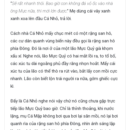
“
Sẽ rất nhanh thôi. Bao giờ con không đá vỏ ốc vào nhà
ông Mực nữa, thì mới lớn được
.” Mẹ dùng cái vây xanh
xanh xoa lên đầu Cá Nhỏ, trả lời.
Cách nhà Cá Nhỏ mấy chục mét có một rặng san hô,
các cư dân quanh vùng biển này đều gọi là rặng san hô
phía Đông. Đó là nơi ở của một lão Mực Quỷ già khọm
xấu xí. Nghe nói, lão Mực Quỷ có hai mắt lồi ra, to tổ bố,
các xúc tu dài ngoằng phủ đầy răng nhọn hoắt. Mấy cái
xúc tu của lão có thể thò ra rút vào, bắt lấy con mồi cực
nhanh. Lão còn biết lộn trái người ra nữa, gớm ghiếc cực
kì.
Đấy là Cá Nhỏ nghe nói vậy chứ nó cũng chưa gặp trực
tiếp lão Mực Quỷ bao giờ. Chỉ là thỉnh thoảng, khi nước
lặng, mụ Cá Mập không bơi qua bơi lại săn mồi, nó lại bơi
quanh rìa của rặng san hô phía Đông, nhìn ánh sáng lập