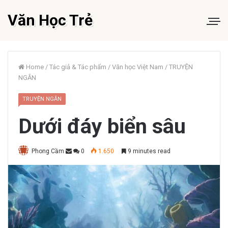
Văn Học Trẻ
Home
/
Tác giả & Tác phẩm
/
Văn học Việt Nam
/
TRUYỆN
NGẮN
TRUYỆN NGẮN
Dưới đáy biển sâu
Phong Cầm
0
1.650
9 minutes read