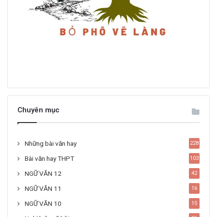
Chuyên mục
Những bài văn hay
228
Bài văn hay THPT
103
NGỮ VĂN 12
42
NGỮ VĂN 11
16
NGỮ VĂN 10
15