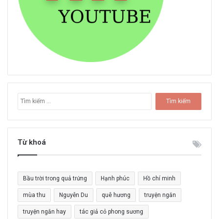
T
ì
m
k
i
Từ khoá
ế
m
c
Bầu trời trong quả trứng
Hạnh phúc
Hồ chí minh
h
o
mùa thu
Nguyễn Du
quê hương
truyện ngắn
:
truyện ngắn hay
tác giả cỏ phong sương