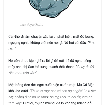
Dưới đáy biển sâu
Cá Nhỏ đi làm chuyện xấu lại bị phát hiện, mặt đỏ bừng,
ngượng nghịu không biết nên nói gì. Nó hơi cúi đầu: “
Em…
em…”
Nó còn chưa kịp nghĩ ra lời gì để nói, thì đã nghe tiếng
mấy anh chị San Hô xung quanh thất thanh: “
Chạy đi! Cá
Nhỏ mau nấp vào!”
Một bóng đen đột ngột xuất hiện trước mặt. Mụ Cá Mập
khà khà cười: “T
hì ra là một con cá con ngu ngốc! Bé tí thế
này chẳng đủ dính kẽ răng! Nhưng thôi, ta đói rồi, nên ăn
tạm vậy.
” Dứt lời, mụ há miệng, để lộ khoang miệng đỏ