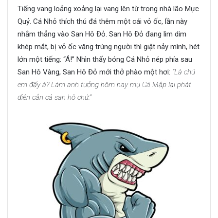
Tiếng vang loảng xoảng lại vang lên từ trong nhà lão Mực
Quỷ. Cá Nhỏ thích thú đá thêm một cái vỏ ốc, lần này
nhắm thẳng vào San Hô Đỏ. San Hô Đỏ đang lim dim
khép mắt, bị vỏ ốc văng trúng người thì giật nảy mình, hét
lớn một tiếng: “Á!” Nhìn thấy bóng Cá Nhỏ nép phía sau
San Hô Vàng, San Hô Đỏ mới thở phào một hơi:
“Là chú
em đấy à? Làm anh tưởng hôm nay mụ Cá Mập lại phát
điên cắn cả san hô chứ.”