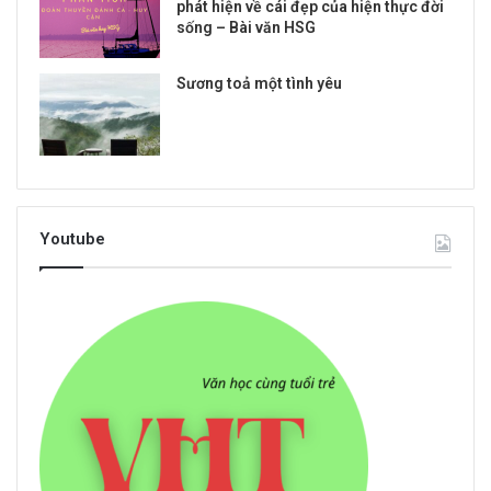
phát hiện về cái đẹp của hiện thực đời
sống – Bài văn HSG
Sương toả một tình yêu
Youtube