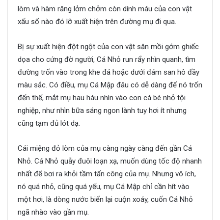
lòm và hàm răng lởm chởm còn dính máu của con vật
xấu số nào đó lỡ xuất hiện trên đường mụ đi qua.
Bị sự xuất hiện đột ngột của con vật săn mồi gớm ghiếc
dọa cho cứng đờ người, Cá Nhỏ run rẩy nhìn quanh, tìm
đường trốn vào trong khe đá hoặc dưới đám san hô đầy
màu sắc. Có điều, mụ Cá Mập đâu có dễ dàng để nó trốn
đến thế, mắt mụ hau háu nhìn vào con cá bé nhỏ tội
nghiệp, như nhìn bữa sáng ngon lành tuy hơi ít nhưng
cũng tạm đủ lót dạ.
Cái miệng đỏ lòm của mụ càng ngày càng đến gần Cá
Nhỏ. Cá Nhỏ quẫy đuôi loạn xạ, muốn dùng tốc độ nhanh
nhất để bơi ra khỏi tầm tấn công của mụ. Nhưng vô ích,
nó quá nhỏ, cũng quá yếu, mụ Cá Mập chỉ cần hít vào
một hơi, là dòng nước biển lại cuộn xoáy, cuốn Cá Nhỏ
ngã nhào vào gần mụ.