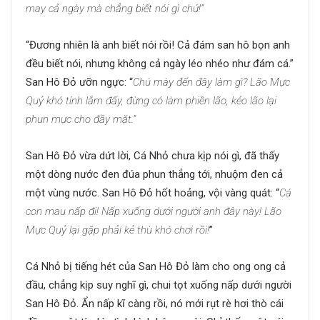
may cả ngày mà chẳng biết nói gì chứ!”
“Đương nhiên là anh biết nói rồi! Cả đám san hô bọn anh
đều biết nói, nhưng không cả ngày léo nhéo như đám cá.”
San Hô Đỏ ưỡn ngực: “
Chú mày đến đây làm gì? Lão Mực
Quỷ khó tính lắm đấy, đừng có làm phiền lão, kẻo lão lại
phun mực cho đầy mặt.”
San Hô Đỏ vừa dứt lời, Cá Nhỏ chưa kịp nói gì, đã thấy
một dòng nước đen đúa phun thẳng tới, nhuộm đen cả
một vùng nước. San Hô Đỏ hốt hoảng, vội vàng quát: “
Cá
con mau nấp đi! Nấp xuống dưới người anh đây này! Lão
Mực Quỷ lại gặp phải kẻ thù khó chơi rồi!
”
Cá Nhỏ bị tiếng hét của San Hô Đỏ làm cho ong ong cả
đầu, chẳng kịp suy nghĩ gì, chui tọt xuống nấp dưới người
San Hô Đỏ. Ẩn nấp kĩ càng rồi, nó mới rụt rè hơi thò cái