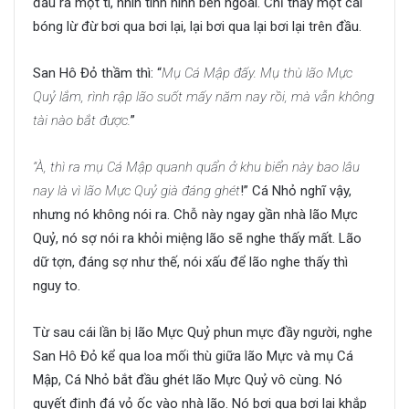
đầu ra một tí, nhìn tình hình bên ngoài. Chỉ thấy một cái
bóng lừ đừ bơi qua bơi lại, lại bơi qua lại bơi lại trên đầu.
San Hô Đỏ thầm thì: “
Mụ Cá Mập đấy. Mụ thù lão Mực
Quỷ lắm, rình rập lão suốt mấy năm nay rồi, mà vẫn không
tài nào bắt được.
”
“À, thì ra mụ Cá Mập quanh quẩn ở khu biển này bao lâu
nay là vì lão Mực Quỷ già đáng ghét
!” Cá Nhỏ nghĩ vậy,
nhưng nó không nói ra. Chỗ này ngay gần nhà lão Mực
Quỷ, nó sợ nói ra khỏi miệng lão sẽ nghe thấy mất. Lão
dữ tợn, đáng sợ như thế, nói xấu để lão nghe thấy thì
nguy to.
Từ sau cái lần bị lão Mực Quỷ phun mực đầy người, nghe
San Hô Đỏ kể qua loa mối thù giữa lão Mực và mụ Cá
Mập, Cá Nhỏ bắt đầu ghét lão Mực Quỷ vô cùng. Nó
quyết định đá vỏ ốc vào nhà lão. Nó bơi qua bơi lại khắp