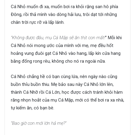
Cá Nhỏ muốn đi xa, muốn bơi ra khỏi rặng san hô phía
Đông, rồi thả mình vào dòng hải lưu, trôi dạt tới những
chân trời rực rỡ và lấp lánh.
“Không được đâu, mụ Cá Mập sẽ ăn thịt con mất!
” Mỗi khi
Cá Nhỏ nói mong ước của mình với mẹ, mẹ đều hốt
hoảng vung đuôi gạt Cá Nhỏ vào hang, lấp kín cửa hang
bằng đống rong rêu, không cho nó ra ngoài nữa.
Cá Nhỏ chẳng hề có bạn cùng lứa, nên ngày nào cũng
buồn thỉu buồn thiu. Mẹ bảo sau này Cá Nhỏ lớn lên,
thành Cá Nhỡ rồi Cá Lớn, học được cách tránh khỏi hàm
răng nhọn hoắt của mụ Cá Mập, mới có thể bơi ra xa nhà,
tự kiếm ăn, có bạn bè.
“Bao giờ con mới lớn hả mẹ?”