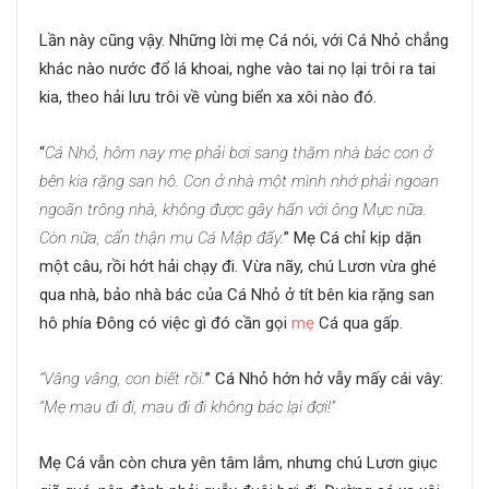
Lần này cũng vậy. Những lời mẹ Cá nói, với Cá Nhỏ chẳng
khác nào nước đổ lá khoai, nghe vào tai nọ lại trôi ra tai
kia, theo hải lưu trôi về vùng biển xa xôi nào đó.
“
Cá Nhỏ, hôm nay mẹ phải bơi sang thăm nhà bác con ở
bên kia rặng san hô. Con ở nhà một mình nhớ phải ngoan
ngoãn trông nhà, không được gây hấn với ông Mực nữa.
Còn nữa, cẩn thận mụ Cá Mập đấy.
” Mẹ Cá chỉ kịp dặn
một câu, rồi hớt hải chạy đi. Vừa nãy, chú Lươn vừa ghé
qua nhà, bảo nhà bác của Cá Nhỏ ở tít bên kia rặng san
hô phía Đông có việc gì đó cần gọi
mẹ
Cá qua gấp.
“Vâng vâng, con biết rồi.
” Cá Nhỏ hớn hở vẫy mấy cái vây:
“Mẹ mau đi đi, mau đi đi không bác lại đợi!”
Mẹ Cá vẫn còn chưa yên tâm lắm, nhưng chú Lươn giục