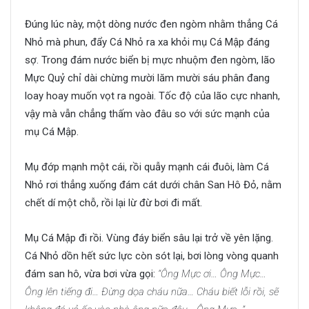
Đúng lúc này, một dòng nước đen ngòm nhằm thẳng Cá
Nhỏ mà phun, đẩy Cá Nhỏ ra xa khỏi mụ Cá Mập đáng
sợ. Trong đám nước biển bị mực nhuộm đen ngòm, lão
Mực Quỷ chỉ dài chừng mười lăm mười sáu phân đang
loay hoay muốn vọt ra ngoài. Tốc độ của lão cực nhanh,
vậy mà vẫn chẳng thấm vào đâu so với sức mạnh của
mụ Cá Mập.
Mụ đớp mạnh một cái, rồi quẫy mạnh cái đuôi, làm Cá
Nhỏ rơi thẳng xuống đám cát dưới chân San Hô Đỏ, nằm
chết dí một chỗ, rồi lại lừ đừ bơi đi mất.
Mụ Cá Mập đi rồi. Vùng đáy biển sâu lại trở về yên lặng.
Cá Nhỏ dồn hết sức lực còn sót lại, bơi lòng vòng quanh
đám san hô, vừa bơi vừa gọi:
“Ông Mực ơi… Ông Mực…
Ông lên tiếng đi… Đừng dọa cháu nữa… Cháu biết lỗi rồi, sẽ