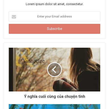
Lorem ipsum dolor sit amet, consectetur.
E
n
t
e
r
y
o
u
r
E
m
a
i
l
a
d
d
Ý nghĩa cuối cùng của chuyện tình
r
e