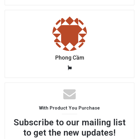
Phong Cầm
W
e
b
s
i
t
With Product You Purchase
e
Subscribe to our mailing list
to get the new updates!