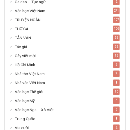
Ca dao – Tục ngữ
2
Văn học Việt Nam
271
TRUYỆN NGẮN
107
THƠ CA
106
TẢN VĂN
58
Tác giả
32
Cây viết mới
15
Hồ Chí Minh
8
Nhà thơ Việt Nam
7
Nhà văn Việt Nam
1
Văn học Thế giới
10
Văn học Mỹ
4
Văn học Nga – Xô Viết
3
Trung Quốc
1
Vui cười
2