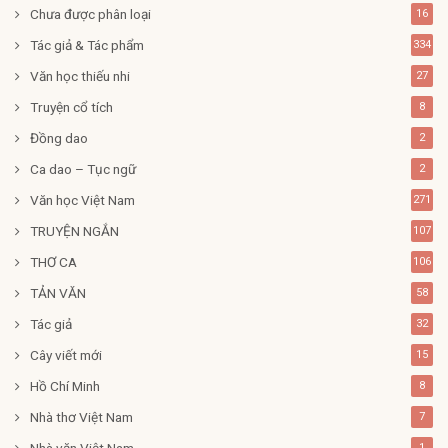
Chưa được phân loại
16
Tác giả & Tác phẩm
334
Văn học thiếu nhi
27
Truyện cổ tích
8
Đồng dao
2
Ca dao – Tục ngữ
2
Văn học Việt Nam
271
TRUYỆN NGẮN
107
THƠ CA
106
TẢN VĂN
58
Tác giả
32
Cây viết mới
15
Hồ Chí Minh
8
Nhà thơ Việt Nam
7
Nhà văn Việt Nam
1