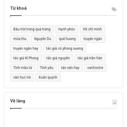
k
i
Từ khoá
ế
m
c
Bầu trời trong quả trứng
Hạnh phúc
Hồ chí minh
h
o
mùa thu
Nguyễn Du
quê hương
truyện ngắn
:
truyện ngắn hay
tác giả cỏ phong sương
tác giả Kì Phong
tác giả nguyên
tác giả trần hàn
Tình mẫu tử
Tình yêu
tản văn hay
vanhoctre
văn học trẻ
Xuân quỳnh
Về làng