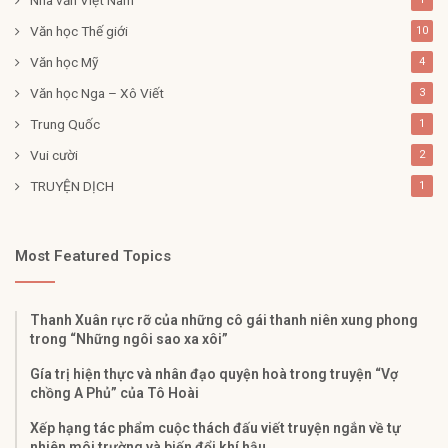
Văn học Thế giới
10
Văn học Mỹ
4
Văn học Nga – Xô Viết
3
Trung Quốc
1
Vui cười
2
TRUYỆN DỊCH
1
Most Featured Topics
Thanh Xuân rực rỡ của những cô gái thanh niên xung phong
trong “Những ngôi sao xa xôi”
Gía trị hiện thực và nhân đạo quyện hoà trong truyện “Vợ
chồng A Phủ” của Tô Hoài
Xếp hạng tác phẩm cuộc thách đấu viết truyện ngắn về tự
nhiên môi trường và biến đổi khí hậu