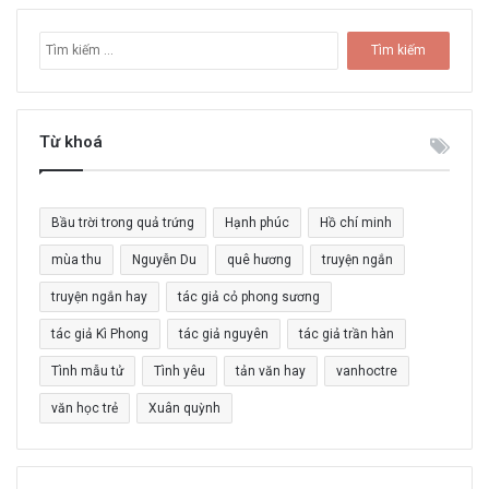
T
ì
m
k
i
Từ khoá
ế
m
c
Bầu trời trong quả trứng
Hạnh phúc
Hồ chí minh
h
o
mùa thu
Nguyễn Du
quê hương
truyện ngắn
:
truyện ngắn hay
tác giả cỏ phong sương
tác giả Kì Phong
tác giả nguyên
tác giả trần hàn
Tình mẫu tử
Tình yêu
tản văn hay
vanhoctre
văn học trẻ
Xuân quỳnh