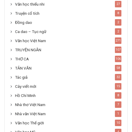
Văn học thiếu nhi
27
Truyện cổ tích
8
Đồng dao
2
Ca dao – Tục ngữ
2
Văn học Việt Nam
271
TRUYỆN NGẮN
107
THƠ CA
106
TẢN VĂN
58
Tác giả
32
Cây viết mới
15
Hồ Chí Minh
8
Nhà thơ Việt Nam
7
Nhà văn Việt Nam
1
Văn học Thế giới
10
4