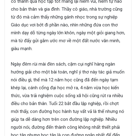
có thành quả học tập tốt mang lại niềm vui, niềm tự hào
cho bản thân và gia đình. Thầy cô giáo, nhà trường cũng
từ đó mà cảm thấy những gánh nhọc trong sự nghiệp
Giáo dục vơi bớt đi phần nào, nhìn những đứa con thơ
mình dạy dỗ từng ngày lớn khôn, ngày một giỏi giang hơn,
mà từ đấy gửi gắm ước mơ về một đất nước văn minh,
giàu mạnh.
Ngày đêm rùi mài đèn sách, cặm cụi nghĩ hàng ngàn
hướng giải cho một bài toán, nghĩ ý thơ này tác giả muốn
nói điều gì, thế mà 12 năm học cũng đã đến ngày tạm
khép lại, cánh cổng đại học mở ra, 4 năm vừa học kiến
thức, vừa trải nghiệm cuộc sống xã hội cũng rút ra nhiều
điều cho bản thân. Tuổi 22 bắt đầu lập nghiệp, rồi chợt
mới thấy, con đường học hành tuy vất vả là thế nhưng nó
giúp ta dễ dàng hơn trên con đường lập nghiệp. Nhiều
người nói, đường đến thành công không nhất thiết phải
học tập nhưng học tập là con đường ngắn nhất để đến