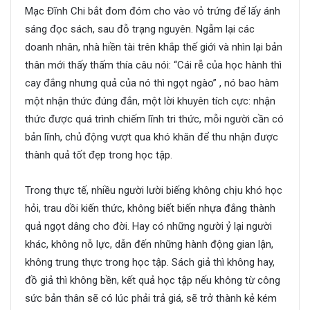
Mạc Đĩnh Chi bắt đom đóm cho vào vỏ trứng để lấy ánh
sáng đọc sách, sau đỗ trạng nguyên. Ngẫm lại các
doanh nhân, nhà hiền tài trên khắp thế giới và nhìn lại bản
thân mới thấy thấm thía câu nói: “Cái rễ của học hành thì
cay đắng nhưng quả của nó thì ngọt ngào” , nó bao hàm
một nhận thức đúng đắn, một lời khuyên tích cực: nhận
thức được quá trình chiếm lĩnh tri thức, mỗi người cần có
bản lĩnh, chủ động vượt qua khó khăn để thu nhận được
thành quả tốt đẹp trong học tập.
Trong thực tế, nhiều người lười biếng không chịu khó học
hỏi, trau dồi kiến thức, không biết biến nhựa đắng thành
quả ngọt dâng cho đời. Hay có những người ỷ lại người
khác, không nỗ lực, dẫn đến những hành động gian lận,
không trung thực trong học tập. Sách giả thì không hay,
đồ giả thì không bền, kết quả học tập nếu không từ công
sức bản thân sẽ có lúc phải trả giá, sẽ trở thành kẻ kém