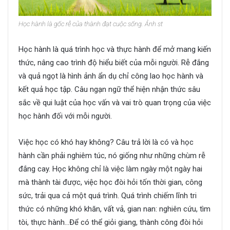
Học hành là gốc rễ của thành đạt cuộc sống. Ảnh st
Học hành là quá trình học và thực hành để mở mang kiến
thức, nâng cao trình độ hiểu biết của mỗi người. Rễ đắng
và quả ngọt là hình ảnh ẩn dụ chỉ công lao học hành và
kết quả học tập. Câu ngạn ngữ thể hiện nhận thức sâu
sắc về qui luật của học vấn và vai trò quan trọng của việc
học hành đối với mỗi người.
Việc học có khó hay không? Câu trả lời là có và học
hành cần phải nghiêm túc, nó giống như những chùm rễ
đắng cay. Học không chỉ là việc làm ngày một ngày hai
mà thành tài được, việc học đòi hỏi tốn thời gian, công
sức, trải qua cả một quá trình. Quá trình chiếm lĩnh tri
thức có những khó khăn, vất vả, gian nan: nghiên cứu, tìm
tòi, thực hành…Để có thể giỏi giang, thành công đòi hỏi