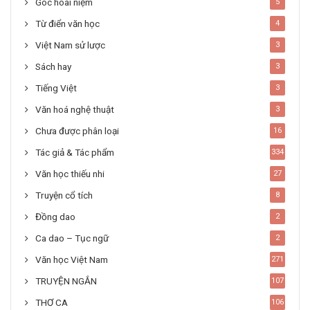
Góc hoài niệm
5
Từ điển văn học
4
Việt Nam sử lược
3
Sách hay
3
Tiếng Việt
3
Văn hoá nghệ thuật
3
Chưa được phân loại
16
Tác giả & Tác phẩm
334
Văn học thiếu nhi
27
Truyện cổ tích
8
Đồng dao
2
Ca dao – Tục ngữ
2
Văn học Việt Nam
271
TRUYỆN NGẮN
107
THƠ CA
106