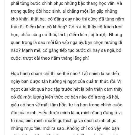
phải từng bước chinh phục những bậc thang học vấn. Và
trong quãng đời học sinh, ai chẳng một lần gặp những
khó khăn, thất bại, có đắng cay nào thì cũng đã từng nếm
trải rồi. Điểm kém có không? Có rồi, bị thầy cô trách lười
học, chắc cũng có thôi, thi bị điểm kém, bị trượt,…Nhưng
quan trọng là sau mỗi lần vấp ngã ấy, bạn chọn hướng đi
nào? Mạnh mẽ, cố gắng tiếp tục bước đi, hay sa ngã, bỏ
cuộc, trượt dài theo năm tháng lãng phí.
Học hành chăm chỉ thì sẽ thế nào? Tất nhiên là sẽ đến
ngày bạn được tận hưởng vị ngọt của quả tri thức rồi. Vị
ngọt của kết quả học tập trước hết là bản thân cảm thấy
có đủ một lượng kiến thức cơ bản nào đó trong xã hội,
giàu có hơn về mặt tâm hồn, tự tin hơn trong chính cuộc
đời của mình. Hiểu được mình là ai, mình đang đứng ở vị
trí nào, biết mình muốn gì, thích gì và cách chinh phục
những mục tiêu mới ra sao…Không chỉ có vậy, việc bạn