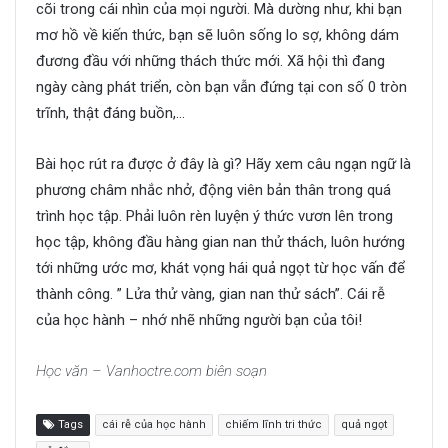
cõi trong cái nhìn của mọi người. Mà dường như, khi bạn
mơ hồ về kiến thức, bạn sẽ luôn sống lo sợ, không dám
đương đầu với những thách thức mới. Xã hội thì đang
ngày càng phát triển, còn bạn vẫn đứng tại con số 0 tròn
trĩnh, thật đáng buồn,…
Bài học rút ra được ở đây là gì? Hãy xem câu ngạn ngữ là
phương châm nhắc nhở, động viên bản thân trong quá
trình học tập. Phải luôn rèn luyện ý thức vươn lên trong
học tập, không đầu hàng gian nan thử thách, luôn hướng
tới những ước mơ, khát vọng hái quả ngọt từ học vấn để
thành công. ” Lửa thử vàng, gian nan thử sách”. Cái rễ
của học hành – nhớ nhẽ những người bạn của tôi!
Học văn – Vanhoctre.com biên soạn
Tags
cái rễ của học hành
chiếm lĩnh tri thức
quả ngọt