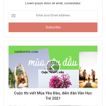
Lorem ipsum dolor sit amet, consectetur.
E
n
t
e
r
y
o
u
r
E
m
a
i
l
a
d
d
Cuộc thi viết Mùa Yêu Đầu, diễn đàn Văn Học
r
Trẻ 2021
e