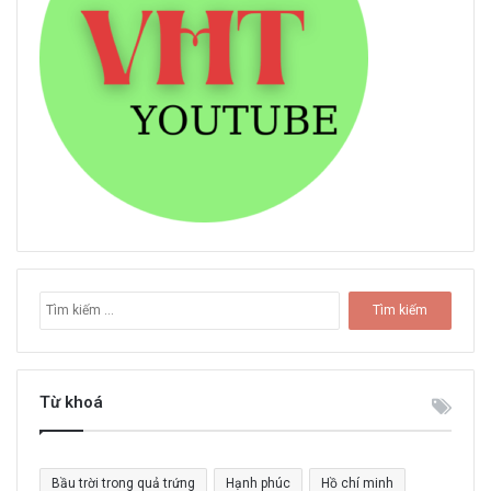
T
ì
m
k
i
Từ khoá
ế
m
c
Bầu trời trong quả trứng
Hạnh phúc
Hồ chí minh
h