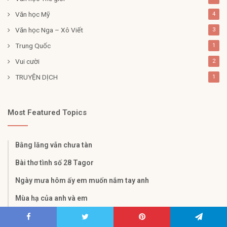
Văn học Mỹ
4
Văn học Nga – Xô Viết
3
Trung Quốc
1
Vui cười
2
TRUYỆN DỊCH
1
Most Featured Topics
Bằng lăng vẫn chưa tàn
Bài thơ tình số 28 Tagor
Ngày mưa hôm ấy em muốn nắm tay anh
Mùa hạ của anh và em
Bếp Lửa -Bằng Việt