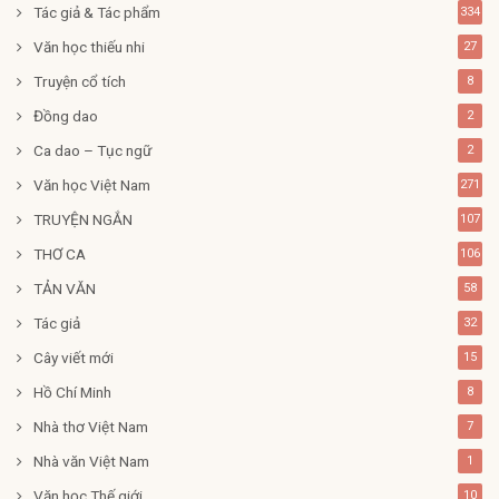
Tác giả & Tác phẩm
334
Văn học thiếu nhi
27
Truyện cổ tích
8
Đồng dao
2
Ca dao – Tục ngữ
2
Văn học Việt Nam
271
TRUYỆN NGẮN
107
THƠ CA
106
TẢN VĂN
58
Tác giả
32
Cây viết mới
15
Hồ Chí Minh
8
Nhà thơ Việt Nam
7
Nhà văn Việt Nam
1
Văn học Thế giới
10