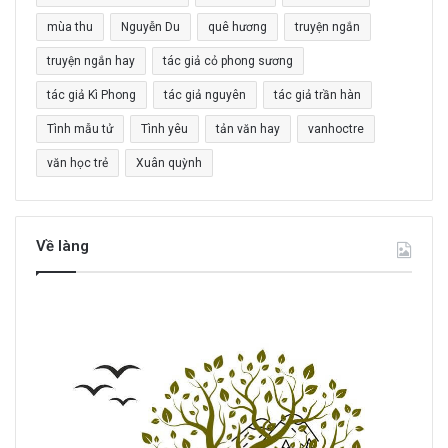
o
mùa thu
Nguyễn Du
quê hương
truyện ngắn
:
truyện ngắn hay
tác giả cỏ phong sương
tác giả Kì Phong
tác giả nguyên
tác giả trần hàn
Tình mẫu tử
Tình yêu
tản văn hay
vanhoctre
văn học trẻ
Xuân quỳnh
Về làng