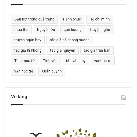
ế
m
c
Bầu trời trong quả trứng
Hạnh phúc
Hồ chí minh
h
o
mùa thu
Nguyễn Du
quê hương
truyện ngắn
:
truyện ngắn hay
tác giả cỏ phong sương
tác giả Kì Phong
tác giả nguyên
tác giả trần hàn
Tình mẫu tử
Tình yêu
tản văn hay
vanhoctre
văn học trẻ
Xuân quỳnh
Về làng